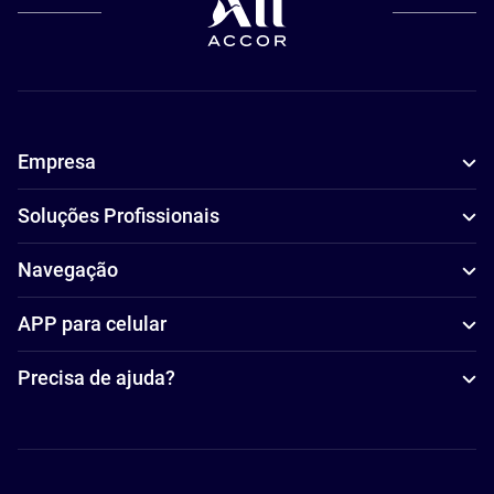
Empresa
Soluções Profissionais
Navegação
APP para celular
Precisa de ajuda?
Accor Facebook
Accor Instagram
Accor Twitter
Accor Pinterest
Accor Youtube
Accor Li