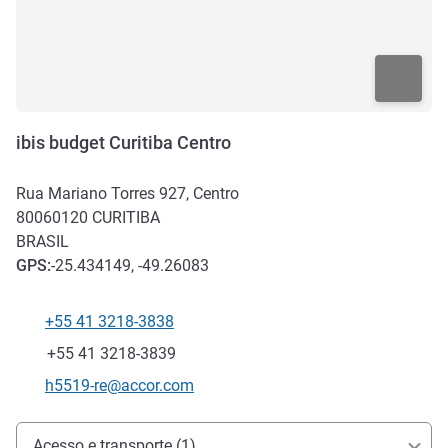
ibis budget Curitiba Centro
Rua Mariano Torres 927, Centro
80060120
CURITIBA
BRASIL
GPS
:
-25.434149, -49.26083
+55 41 3218-3838
Telefone
Fax
+55 41 3218-3839
E-mail de contato
h5519-re@accor.com
Acesso e transporte
Acesso e transporte (1)