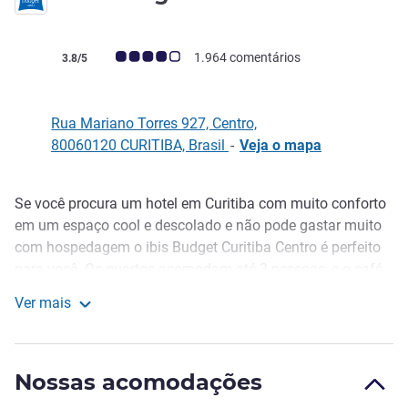
Classificação clientes Avis (Classificação ALL)
1.964 comentários
3.8/5
Rua Mariano Torres 927, Centro,
80060120 CURITIBA, Brasil
-
Veja o mapa
Se você procura um hotel em Curitiba com muito conforto
Descrição
em um espaço cool e descolado e não pode gastar muito
com hospedagem o ibis Budget Curitiba Centro é perfeito
para você. Os quartos acomodam até 3 pessoas, e o café
da manhã é bastante completo. A loja de conveniência do
Ver mais
hotel está a sua disposição. E pela sua ótima localização
ibis budget Curitiba Centro
no centro de Curitiba, é possível chegar à vários pontos
turísticos da cidade. E fiquem tranquilos: cachorros ou
Nossas acomodações
gatos são bem vindos (verifique condições).