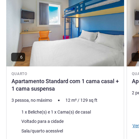
muita facilidade. Venha conhecer Curitiba e hospede-se no
ibis Budget Curitiba Centro.
Patrik Prado, Gerência do hotel
6
QUARTO
QU
Apartamento Standard com 1 cama casal +
Ap
1 cama suspensa
2 p
3 pessoa, no máximo
12
m²
/
129
sq ft
Rou
Roupa de cama
1 x Beliche(s) e 1 x Cama(s) de casal
Vist
Vistas:
Voltado para a cidade
Ver
Sala/quarto acessível