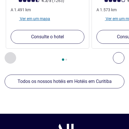
Classificação clientes Avis (Classificação ALL)
comentários
Classificação clie
4.3/5
(1263
)
4
A
1.491
km
A
1.573
km
Ver em um mapa
Ver em um 
Consulte o hotel
Consu
Página
1
de
2
, Nossos outros estabelecimentos nas proximid
Anterior - Nossos outros estabelecimentos nas proximid
Pró
Todos os nossos hotéis em Hotéis em Curitiba