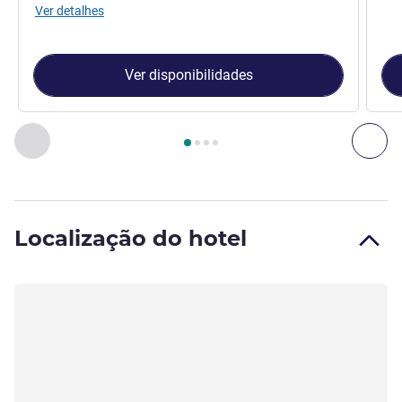
Ver detalhes
Ver disponibilidades
Página
1
de
4
, Quarto 1 : Apartamento Standard com 1 cama
Anterior - Quarto
Pró
Localização do hotel