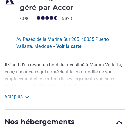
4 étoiles
géré par Accor
Note Avis clients (Note ALL)
6 avis
4.5/5
Av Paseo de la Marina Sur 205, 48335 Puerto
Vallarta, Mexique
-
Voir la carte
Il s'agit d'un resort en bord de mer situé à Marina Vallarta,
Description
conçu pour ceux qui apprécient la commodité de son
emplacement et le confort de ses logements spacieux
équipés d'une kitchenette. L'objectif est clair : pour que
vous vous sentiez comme chez vous. C'est l'endroit idéal
Voir plus
pour les voyages avec des enfants, les séjours prolongés,
Club Regina Puerto Vallarta géré par Accor
les escapades du week-end et pour allier loisirs et travail.
Réservez directement sur ALL.com.
Nos hébergements
Hospédate en Marina Vallarta en el hotel Club Regina