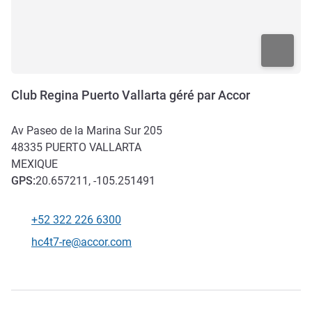
Club Regina Puerto Vallarta géré par Accor
Av Paseo de la Marina Sur 205
48335
PUERTO VALLARTA
MEXIQUE
GPS
:
20.657211, -105.251491
+52 322 226 6300
Téléphone
Email de contact
hc4t7-re@accor.com