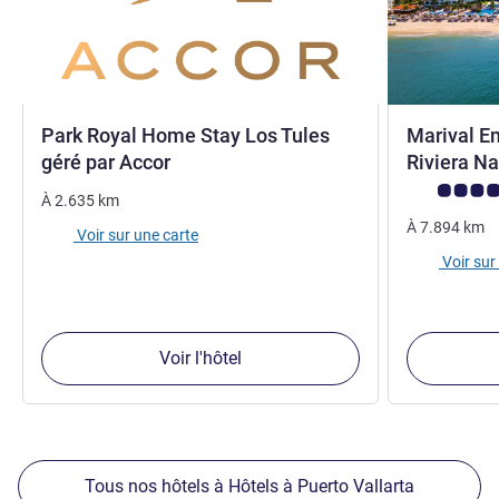
Park Royal Home Stay Los Tules
Marival E
4 étoiles
géré par Accor
Riviera N
Note Avis cli
À
2.635
km
À
7.894
km
Voir sur une carte
Voir sur
Voir l'hôtel
Tous nos hôtels à Hôtels à Puerto Vallarta