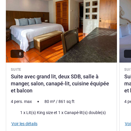
8
SUITE
SUI
Suite avec grand lit, deux SDB, salle à
Su
manger, salon, canapé-lit, cuisine équipée
ma
et balcon
et
4 pers. max
80
m²
/
861
sq ft
4 p
Literie
Lite
1 x Lit(s) King size et 1 x Canapé-lit(s) double(s)
Voir les détails
Voi