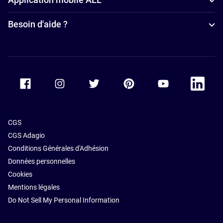
Besoin d'aide ?
Accor Facebook
Accor Instagram
Accor Twitter
Accor Pinterest
Accor Youtube
Accor Li
CGS
CGS Adagio
Conditions Générales d'Adhésion
Données personnelles
Cookies
Mentions légales
Do Not Sell My Personal Information