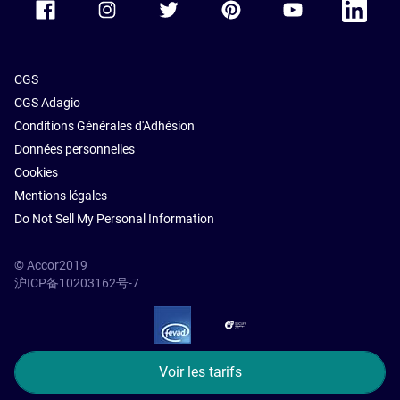
CGS
CGS Adagio
Conditions Générales d'Adhésion
Données personnelles
Cookies
Mentions légales
Do Not Sell My Personal Information
© Accor2019
沪ICP备10203162号-7
SSL Secure – globalSign
Voir les tarifs