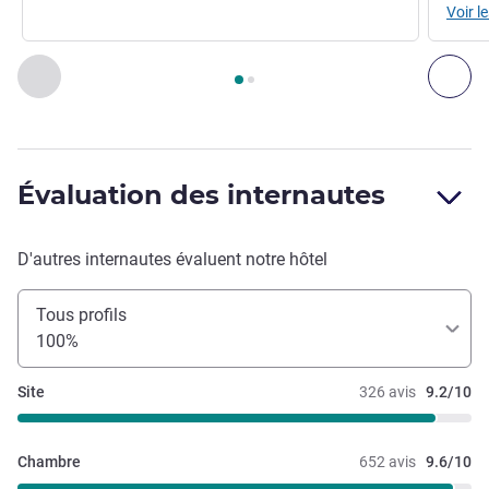
Voir le
Page
1
sur
2
, Restaurant 1 : RESTAURANT PETIT DÉJEUNER 
Précédent - Restaurant
Sui
Évaluation des internautes
D'autres internautes évaluent notre hôtel
Tous profils
100%
Site
326 avis
9.2/10
Chambre
652 avis
9.6/10