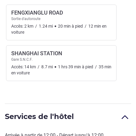
FENGXIANGLU ROAD
Sortie d'autoroute
Accès:
2
km
/
1.24
mi
20
min
à pied
/
12
min
en
voiture
SHANGHAI STATION
Gare S.N.C.F.
Accès:
14
km
/
8.7
mi
1
hrs
39
min
à pied
/
35
min
en voiture
Services de l'hôtel
Arrivée à partir de
12:00
- Départ jusqu'à
12:00