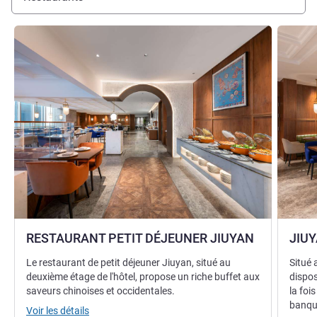
Voir les détails
Voir les d
RESTAURANT PETIT DÉJEUNER JIUYAN
JIU
Le restaurant de petit déjeuner Jiuyan, situé au
Situé 
deuxième étage de l'hôtel, propose un riche buffet aux
dispos
saveurs chinoises et occidentales.
la foi
banque
Voir les détails