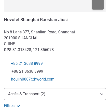
Novotel Shanghai Baoshan Jiusi
No 8 Lane 377, Shanlian Road, Shanghai
201900
SHANGHAI
CHINE
GPS
:
31.313428, 121.356078
+86 21 3638 8999
Téléphone
Fax
+86 21 3638 8999
Email de contact
houlin0007@hworld.com
Accès et transports
Accès & Transport (2)
Filtres