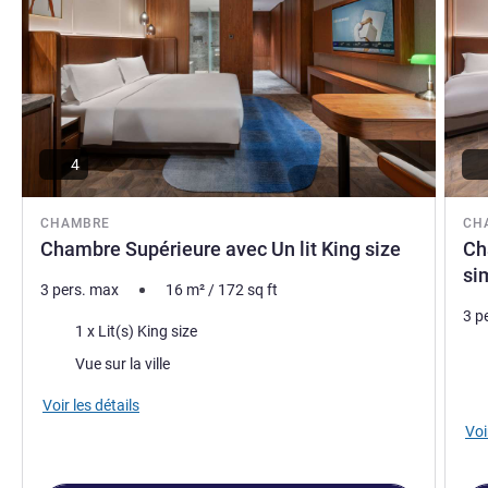
4
CHAMBRE
CH
Chambre Supérieure avec Un lit King size
Ch
si
3 pers. max
16
m²
/
172
sq ft
3 p
Literie
1 x Lit(s) King size
Lite
Vues :
Vue sur la ville
Vue
Voir les détails
Voi