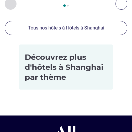
Page
1
sur
2
, Nos autres établissements à proximité 1 :, Nos 
Précédent - Nos autres établissements à proximité
Sui
Tous nos hôtels à Hôtels à Shanghai
Découvrez plus
d'hôtels à Shanghai
par thème
Hôtels pour
Hôtels de
les petits
luxe à
budgets à
Shanghai
Shanghai
Hôtels