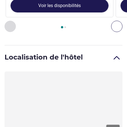
Voir les disponibilités
Page
1
sur
2
, Chambre 1 : Chambre Supérieure avec Un lit Kin
Précédent - Chambre
Sui
Localisation de l'hôtel