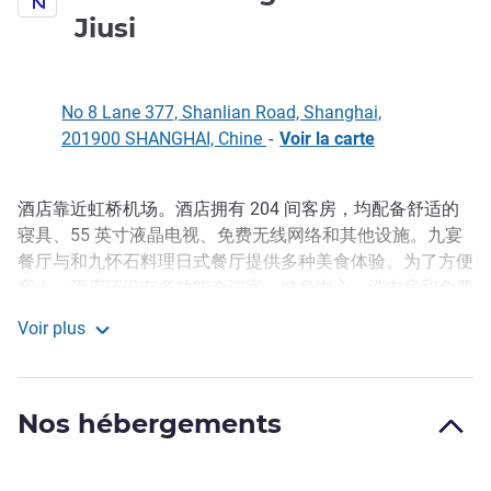
4 étoiles
Jiusi
No 8 Lane 377, Shanlian Road, Shanghai,
201900 SHANGHAI, Chine
-
Voir la carte
酒店靠近虹桥机场。酒店拥有 204 间客房，均配备舒适的
Description
寝具、55 英寸液晶电视、免费无线网络和其他设施。九宴
餐厅与和九怀石料理日式餐厅提供多种美食体验。为了方便
客人，酒店还设有多功能会议室、健身中心、洗衣房和免费
停车场。
Voir plus
Novotel Shanghai Baoshan Jiusi
Proche de l'aéroport de Hongqiao, l'hôtel dispose de
204 chambres avec literie confortable, TV LCD 55" et WIFI.
Les installations comprennent le restaurant chinois Jiu
Nos hébergements
Yan, des salles de réunion, un centre de remise en forme et
un parking.