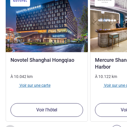
4 étoiles
Novotel Shanghai Hongqiao
Mercure Shan
4 étoil
Harbor
À
10.042
km
À
10.122
km
Voir sur une carte
Voir sur une 
Voir l'hôtel
Voi