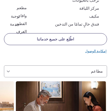
نرحب بالحيوانات
مطعم
مركز اللياقة
وافاي
مكيف
وجبة
الفطور
فندق خالٍ تمامًا من التدخين
خدمة
الغرف
اطّلِع على جميع خدماتنا
إمكانية الوصول
مطاعم
راجع التفاصيل
راجع التفا