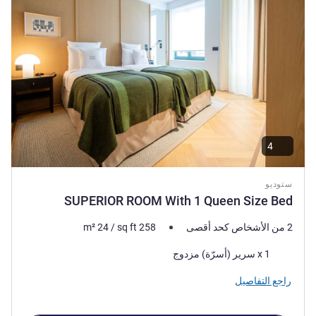
4
ستوديو
SUPERIOR ROOM With 1 Queen Size Bed
2 من الأشخاص كحد أقصى
258
sq ft
/
24
m²
فرش السرير
1 x سرير (أسرّة) مزدوج
راجع التفاصيل