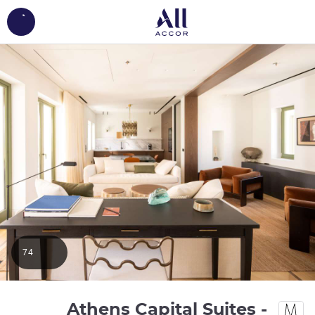
ing...
74
Athens Capital Suites -