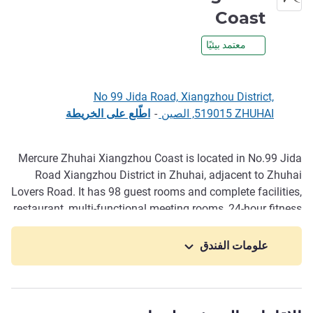
4 نجوم
Coast
معتمد بيئيًا
No 99 Jida Road, Xiangzhou District,
519015 ZHUHAI, الصين
-
اطّلع على الخريطة
Mercure Zhuhai Xiangzhou Coast is located in No.99 Jida
الوصف
Road Xiangzhou District in Zhuhai, adjacent to Zhuhai
Lovers Road. It has 98 guest rooms and complete facilities,
restaurant, multi-functional meeting rooms, 24-hour fitness
centre and self-service l aundry room for our guests'
convenience. Our hotel is ideal for guests looking for a
علومات الفندق
great location and warm guest service.