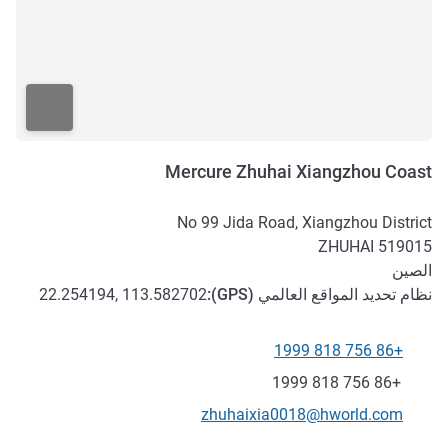
Mercure Zhuhai Xiangzhou Coast
No 99 Jida Road, Xiangzhou District
ZHUHAI
519015
الصين
نظام تحديد المواقع العالمي (
GPS
):
22.254194, 113.582702
+86 756 818 1999
الهاتف
فاكس
+86 756 818 1999
تواصل معنا عبر البريد الإلكتروني
zhuhaixia0018@hworld.com