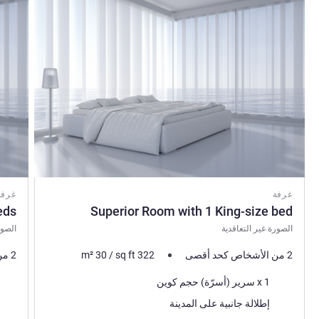
غرفة
غرفة
eds
Superior Room with 1 King-size bed
الصورة غير التعاقدية
الصور
2 من الأشخاص كحد أقصى
322
sq ft
/
30
m²
2 من الأشخاص كحد أقصى
فرش السرير
فرش 
1 x سرير (أسرّة) حجم كوين
المناظر:
المنا
إطلالة جانبية على المدينة