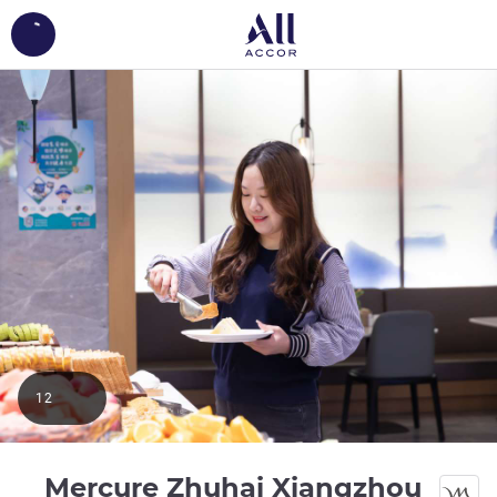
ing...
12
Mercure Zhuhai Xiangzhou