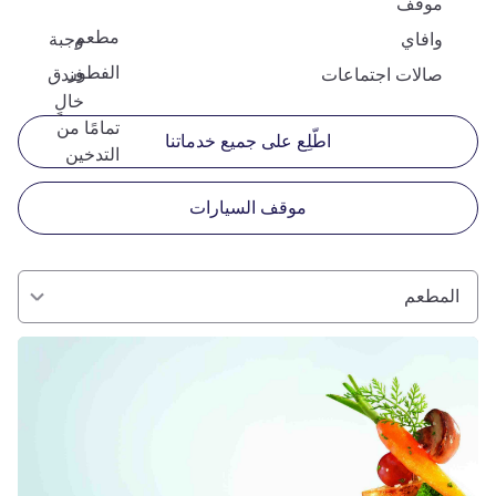
موقف
مطعم
وافاي
وجبة
الفطور
صالات اجتماعات
فندق
خالٍ
تمامًا من
اطّلِع على جميع خدماتنا
التدخين
موقف السيارات
المطعم
راجع التفاصيل