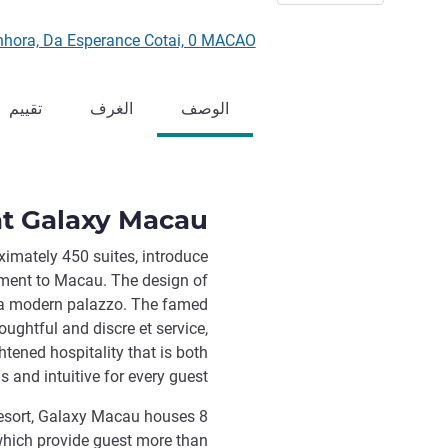
Nossa Senhora, Da Esperance Cotai, 0 MACAO
الوصف
الغرف
تقييم
at Galaxy Macau
ximately 450 suites, introduce
nement to Macau. The design of
m a modern palazzo. The famed
oughtful and discre et service,
ghtened hospitality that is both
s and intuitive for every guest.
 resort, Galaxy Macau houses 8
 which provide guest more than