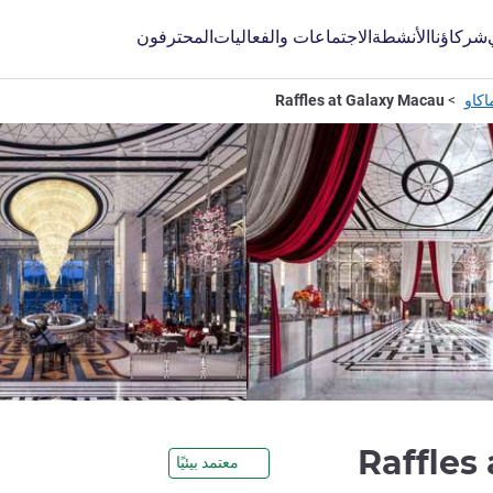
شركاؤنا
الأنشطة
الاجتماعات والفعاليات
المحترفون
اكاو
Raffles at Galaxy Macau
5 نجوم
Raffles
معتمد بيئيًا