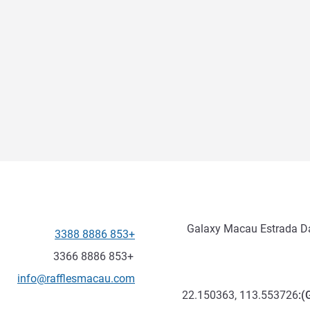
Galaxy Macau Estrada Da
+853 8886 3388
الهاتف
فاكس
+853 8886 3366
تواصل معنا عبر البريد الإلكترون
info@rafflesmacau.com
22.150363, 113.553726
):