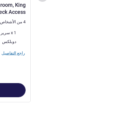
droom, King
Deck Access
4 من الأشخاص كحد أقصى
فرش السرير
1 x سرير (أسرّة) كينج
أكثر أماكن الإقا
دوبلكس
راجع التفاصيل
الصفحة
1
من
7
, جناح 1 : 1 Bedroom, King Bed, Grand Resort Deck Access