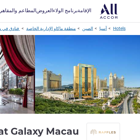
الإقامة
برنامج الولاء
العروض
المطاعم والمقاهي
Hotels
آسيا
الصين
منطقة ماكاو الإدارية الخاصة
فنادق في م
 at Galaxy Macau