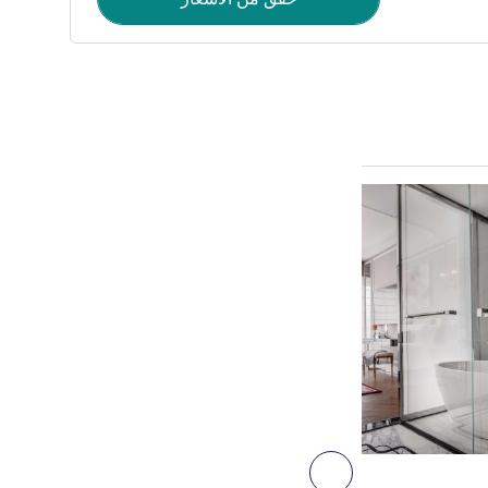
راجع التفاصيل
3
التالي - جناح
جناح