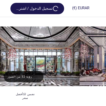
Loading...
(€)
EUR
AR
تسجيل الدخول / اشترك
رؤية 32 من الصور
نضمن لكأفضل
سعر