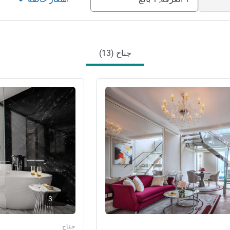
جناح (13)
راجع التفاصيل
3
جناح