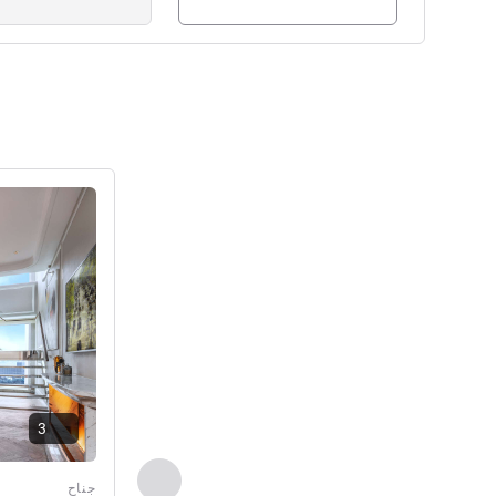
راجع التفاصيل
3
السابق - جناح
جناح