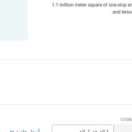
1.1 million meter square of one-stop e
and leisur
1 الغرفة, 1 بالغ
أسعار خاصة