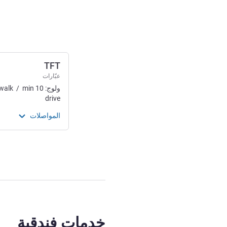
الوصول والتنقل
TFT
عبّارات
ولوج:
10
min
/
walk
drive
المواصلات
خدمات فندقية