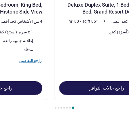
Bedroom, King Bed,
Deluxe Duplex Suite, 1 Be
Historic Side View
Bed, Grand Resort 
861
sq ft
/
80
m²
4 من الأشخاص كحد أقصى
فرش السرير
1 x سرير (أسرّة) كينج
مة:
المناظر:
إطلالة جانبية رائعة
أكثر أماكن الإقامة:
مدفأة
راجع التفاصيل
راجع حالات التوافر
راجع حا
Deluxe Duplex Suite,  , جناح 2 : Deluxe Suite, 1 Bedroom, King Bed, Historic Side View