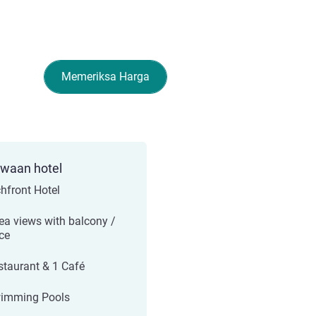
Memeriksa Harga
ewaan hotel
hfront Hotel
Sea views with balcony /
ace
staurant & 1 Café
imming Pools