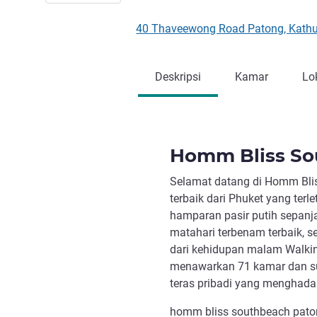
40 Thaveewong Road Patong, Kathu
Deskripsi
Kamar
Lo
Homm Bliss So
Selamat datang di Homm Bli
terbaik dari Phuket yang ter
hamparan pasir putih sepanj
matahari terbenam terbaik, s
dari kehidupan malam Walking
menawarkan 71 kamar dan su
teras pribadi yang menghadap
homm bliss southbeach patong