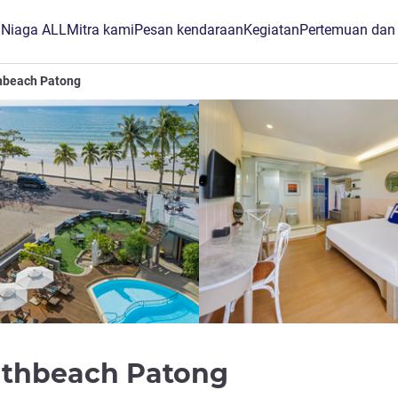
B Niaga ALL
Mitra kami
Pesan kendaraan
Kegiatan
Pertemuan dan
hbeach Patong
bintang 4
uthbeach Patong