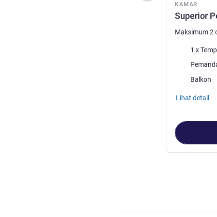
KAMAR
Superior 
Maksimum 2 
Selimut
1 x Temp
Pemandangan
Pemanda
Sebagian bes
Balkon
Lihat detail
Halaman
1
dari