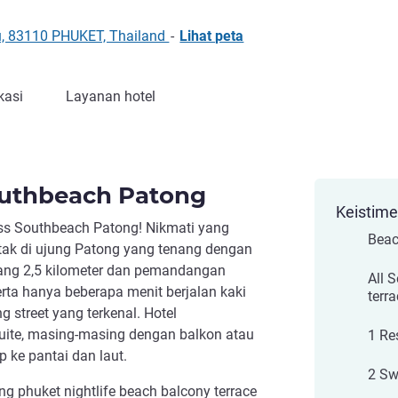
, 83110 PHUKET, Thailand
-
Lihat peta
kasi
Layanan hotel
uthbeach Patong
Keistim
ss Southbeach Patong! Nikmati yang
Beac
letak di ujung Patong yang tenang dengan
ang 2,5 kilometer dan pemandangan
All 
erta hanya beberapa menit berjalan kaki
terr
 street yang terkenal. Hotel
ite, masing-masing dengan balkon atau
1 Re
 ke pantai dan laut.
2 Sw
 phuket nightlife beach balcony terrace