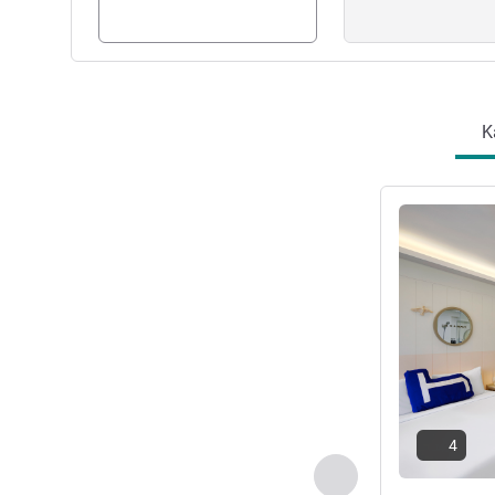
K
Lihat detail
4
Sebelumnya - Kam