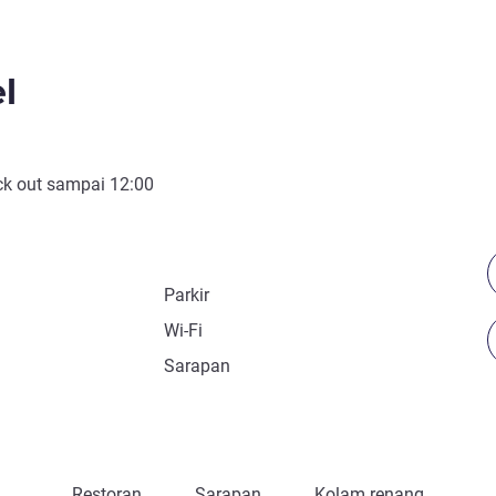
l
k out
sampai
12:00
Parkir
Wi-Fi
Sarapan
Restoran
Sarapan
Kolam renang