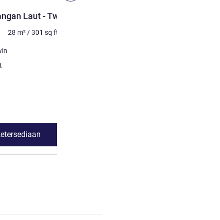
KAMAR
ngan Laut - Twin
Deluxe Pemandangan Laut
28
m²
/
301
sq ft
Maksimum 2 orang
28
m²
Selimut
win
1 x Tempat tidur king
Pemandangan:
t
Pemandangan laut
Lihat detail
ketersediaan
Lihat ketersed
perior Pemandangan Laut - Twin