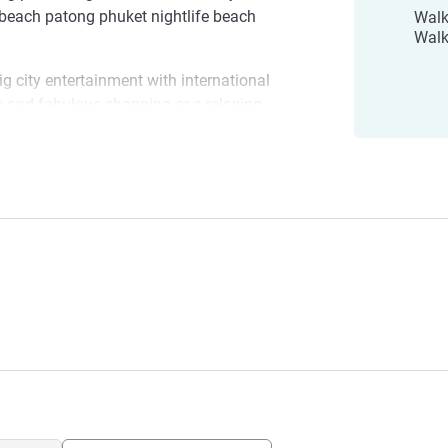
beach patong phuket nightlife beach
Walk
Walk
g city entertainment with international
e and fabulous shopping or a relaxing
h is the place to be.
each Patong
Homm, a new brand under the Banyan
u settle down somewhere new, Homm
amp for new experiences and adventures.
anajemen Hotel