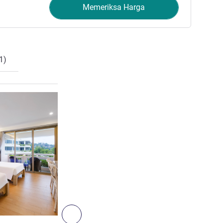
Memeriksa Harga
1)
Lihat detail
4
Berikutnya - Kamar