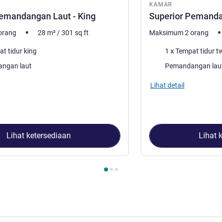
KAMAR
Pemandangan Laut - King
Superior Pemanda
orang
28
m²
/
301
sq ft
Maksimum 2 orang
Selimut
at tidur king
1 x Tempat tidur t
:
Pemandangan:
ngan laut
Pemandangan lau
ar akomodasi:
Lihat detail
Lihat ketersediaan
Lihat 
3
, Kamar 1 : Superior Pemandangan Laut - King , Kamar 2 : Su