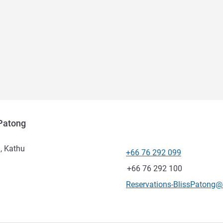
Patong
, Kathu
+66 76 292 099
Telepon
Fax
+66 76 292 100
Email kontak
Reservations-BlissPaton