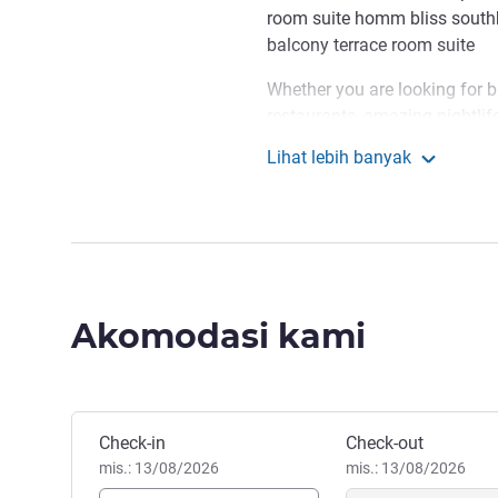
room suite homm bliss south
balcony terrace room suite
Whether you are looking for bi
restaurants, amazing nightlif
tropical getaway, Patong Beac
Lihat lebih banyak
Homm Bliss Southb
Discover new homes with 
Tree Group portfolio. As yo
serves as the perfect base c
Ms Chatchaya JEARRANAI M
Akomodasi kami
Pesan hotel ini
Check-in
Check-out
mis.: 13/08/2026
mis.: 13/08/2026