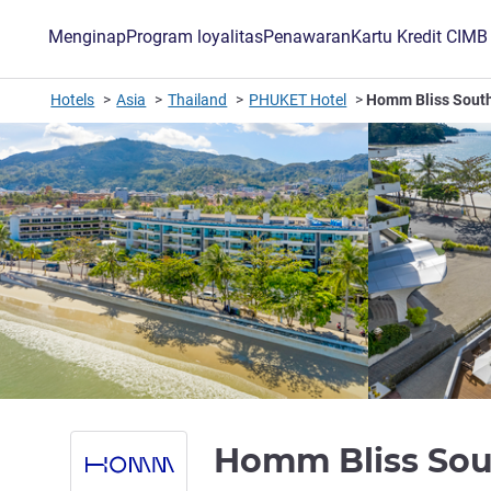
Menginap
Program loyalitas
Penawaran
Kartu Kredit CIM
Hotels
Asia
Thailand
PHUKET Hotel
Homm Bliss Sout
Homm Bliss So