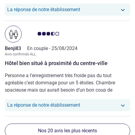
Notre hôtel a repondu au 
La réponse de notre établissement
Note Avis clients 3.5/5
Benji83
En couple -
25/08/2024
Avis confirmés ALL
Hôtel bien situé à proximité du centre-ville
Personne a l’enregistrement très froide pas du tout
agréable c’est dommage pour un 5 étoiles. Chambre
spacieuse mais qui aurait besoin d’un bon coup de
peinture surtout dans l’espace douche. Jeune homme au
bar super agréable et très serviable. Dommage que le
Notre hôtel a repondu au
La réponse de notre établissement
statut All platinum ne soit qu’à moitié respecté. Pas de sur
classement de la chambre. Très bon petit déjeuner avec du
choix.
Nos 20 avis les plus récents