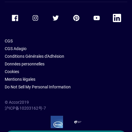
Accor Facebook
Accor Instagram
Accor Twitter
Accor Pinterest
Accor Youtube
Accor Li
CGS
CGS Adagio
Conditions Générales d'Adhésion
Données personnelles
Cookies
Mentions légales
Do Not Sell My Personal Information
© Accor2019
沪ICP备10203162号-7
SSL Secure – globalSign