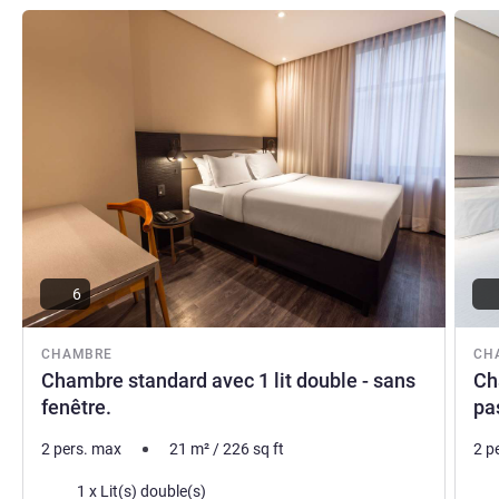
Ditmar Seiler, Direction de l'hôtel
Voir les détails
Voir le
6
CHAMBRE
CH
Chambre standard avec 1 lit double - sans
Ch
fenêtre.
pa
2 pers. max
21
m²
/
226
sq ft
2 p
Literie
Lite
1 x Lit(s) double(s)