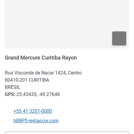
Grand Mercure Curitiba Rayon
Rua Visconde de Nacar 1424, Centro
80410-201
CURITIBA
BRÉSIL
GPS
:
-25.43435, -49.27648
+55 41 3201-0000
Téléphone
Email de contact
hB8P5-re@accor.com