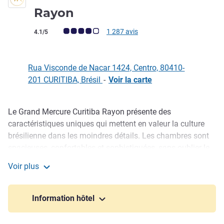
5 étoiles
Rayon
Note Avis clients (Note ALL)
1 287 avis
4.1/5
Rua Visconde de Nacar 1424, Centro, 80410-
201 CURITIBA, Brésil
-
Voir la carte
Le Grand Mercure Curitiba Rayon présente des
Description
caractéristiques uniques qui mettent en valeur la culture
brésilienne dans les moindres détails. Les chambres sont
spacieuses, confortables et sophistiquées, sans oublier le
spa Tereza Zanchi et la salle de sport entièrement équipée.
Voir plus
Le restaurant contemporain Garbo est le lieu
Grand Mercure Curitiba Rayon
incontournable pour les amateurs de gastronomie. Vous
pouvez également essayer le restaurant primé Hai-Yo,
Information hôtel
réputé pour sa cuisine asiatique aux techniques orientales.