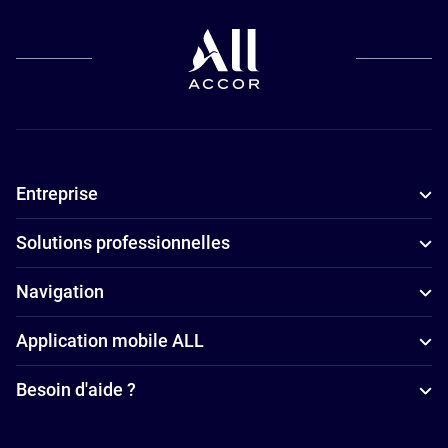
animaux de
compagnie à
Curitiba
Hôtels pour
les petits
budgets à
Entreprise
Curitiba
Hôtels avec
Solutions professionnelles
piscine à
Curitiba
Navigation
Hôtels
Application mobile ALL
4 étoiles à
Curitiba
Besoin d'aide ?