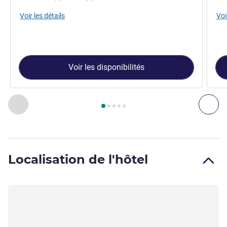
Voir les détails
Voi
Voir les disponibilités
Page
1
sur
5
, Chambre 1 : Chambre standard avec 1 lit double 
Précédent - Chambre
Sui
Localisation de l'hôtel