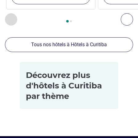
Page
1
sur
2
, Nos autres établissements à proximité 1 :, Nos 
Précédent - Nos autres établissements à proximité
Sui
Tous nos hôtels à Hôtels à Curitiba
Découvrez plus
d'hôtels à Curitiba
par thème
Hôtels
acceptant les