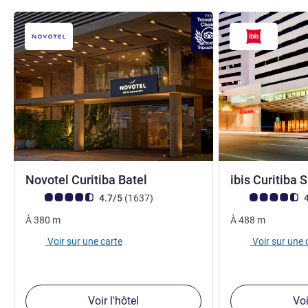
4 étoiles
Novotel Curitiba Batel
ibis Curitiba
Note Avis clients (Note ALL)
avis
Note Avis clients
4.7/5
(1637
)
4
À
380
m
À
488
m
Voir sur une carte
Voir sur une 
Voir l'hôtel
Voi