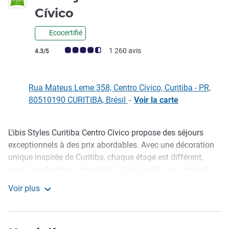
3 étoiles
Cívico
Ecocertifié
Note Avis clients (Note ALL)
1 260 avis
4.3/5
Rua Mateus Leme 358, Centro Cívico, Curitiba - PR,
80510190 CURITIBA, Brésil
-
Voir la carte
L'ibis Styles Curitiba Centro Cívico propose des séjours
Description
exceptionnels à des prix abordables. Avec une décoration
unique inspirée de Curitiba, chaque étage est différent,
avec des chambres équipées de lits doubles ou simples, de
la climatisation, d'une Smart TV et d'un bureau. Le petit-
Voir plus
déjeuner et le restaurant proposent une grande variété de
ibis Styles Curitiba Centro Cívico
plats, ainsi qu'un bar ouvert 24h/24 et un espace séparé
pour les enfants. Parking en supplément.