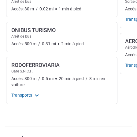
Arrêt de bus
Sortie 
Accès:
30
m
/
0.02
mi
1
min
à pied
Accès
Trans
ONIBUS TURISMO
Arrêt de bus
AER
Accès:
500
m
/
0.31
mi
2
min
à pied
Aérodr
Accès
RODOFERROVIARIA
Trans
Gare S.N.C.F.
Accès:
800
m
/
0.5
mi
20
min
à pied
/
8
min
en
voiture
Transports