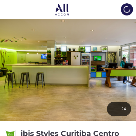
Load
24
ibis Styles Curitiba Centro