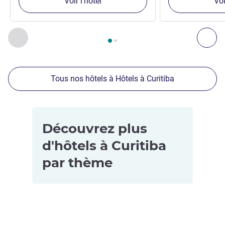
Voir l'hôtel
Voi
Page
1
sur
2
, Nos autres établissements à proximité 1 :, Nos 
Précédent - Nos autres établissements à proximité
Sui
Tous nos hôtels à Hôtels à Curitiba
Découvrez plus
d'hôtels à Curitiba
par thème
Hôtels
acceptant les