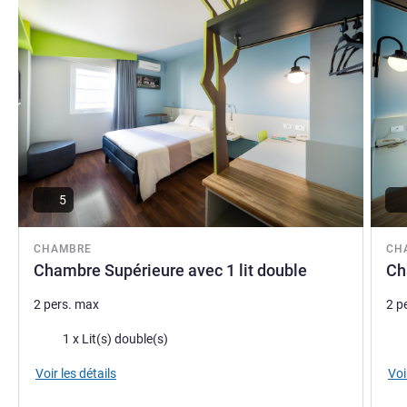
5
CHAMBRE
CH
Chambre Supérieure avec 1 lit double
Ch
2 pers. max
2 p
Literie
Lite
1 x Lit(s) double(s)
Voir les détails
Voi