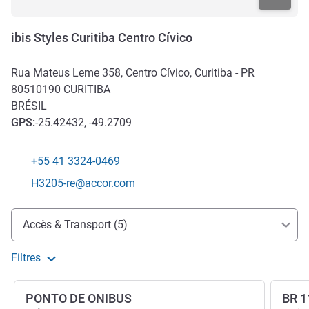
ibis Styles Curitiba Centro Cívico
Rua Mateus Leme 358, Centro Cívico, Curitiba - PR
80510190
CURITIBA
BRÉSIL
GPS
:
-25.42432, -49.2709
+55 41 3324-0469
Téléphone
Email de contact
H3205-re@accor.com
Accès et transports
Accès & Transport (5)
Filtres
PONTO DE ONIBUS
BR 1