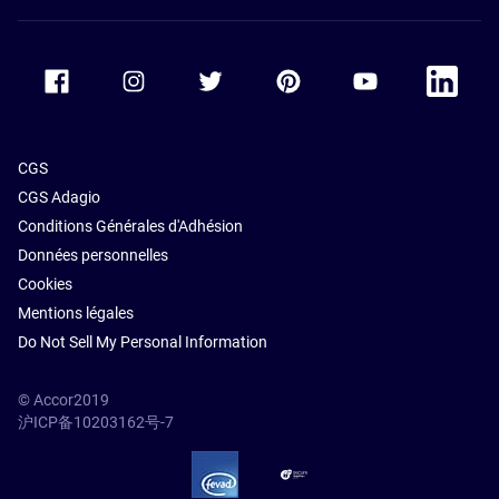
Accor Facebook
Accor Instagram
Accor Twitter
Accor Pinterest
Accor Youtube
Accor Li
CGS
CGS Adagio
Conditions Générales d'Adhésion
Données personnelles
Cookies
Mentions légales
Do Not Sell My Personal Information
© Accor2019
沪ICP备10203162号-7
SSL Secure – globalSign