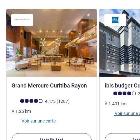
5 étoiles
Grand Mercure Curitiba Rayon
ibis budget C
Note Avis clients
3
Note Avis clients (Note ALL)
avis
4.1/5
(1287
)
À
1.491
km
À
1.25
km
Voir sur une 
Voir sur une carte