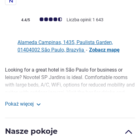
Ocena klientów (Ocena ALL)
Liczba opinii: 1 643
4.4/5
Alameda Campinas, 1435, Paulista Garden,
01404002 São Paulo, Brazylia
-
Zobacz mapę
Looking for a great hotel in São Paulo for business or
Opis
leisure? Novotel SP Jardins is ideal. Comfortable rooms
with large beds, A/C, WiFi, options for reduced mobility and
suites with outdoor jacuzzi. Visit the bar for drinks and
food, function rooms for lectures, workshops, coffee
Pokaż więcej
breaks and events, plus our leisure area with pool and gym
Novotel São Paulo Jardins
for all your fitness needs.
Novotel SP Jardins is ideal for anyone wanting to keep
Nasze pokoje
busy. The hotel is a 7-min drive from Avenida Paulista, with