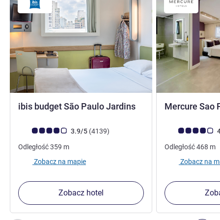
2 gwiazdki
ibis budget São Paulo Jardins
Mercure Sao 
Ocena klientów (Ocena ALL)
Liczba opinii
Ocena klientów (
3.9/5
(4139
)
4
Odległość
359
m
Odległość
468
m
Zobacz na mapie
Zobacz na m
Zobacz hotel
Zoba