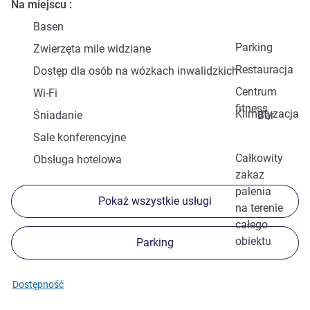
Na miejscu
Basen
Parking
Zwierzęta mile widziane
Restauracja
Dostęp dla osób na wózkach inwalidzkich
Centrum
Wi-Fi
fitness
Klimatyzacja
Śniadanie
Bar
Sale konferencyjne
Całkowity
Obsługa hotelowa
zakaz
palenia
Pokaż wszystkie usługi
na terenie
całego
obiektu
Parking
Dostępność