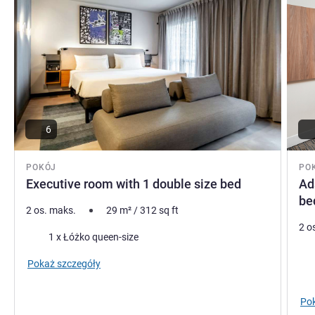
6
POKÓJ
PO
Executive room with 1 double size bed
Ad
be
2 os. maks.
29
m²
/
312
sq ft
2 o
Pościel
1 x Łóżko queen-size
Poś
Pokaż szczegóły
Pok