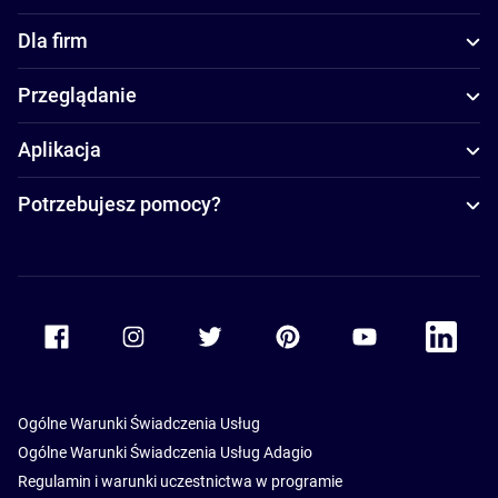
Dla firm
Przeglądanie
Aplikacja
Potrzebujesz pomocy?
Accor Facebook
Accor Instagram
Accor Twitter
Accor Pinterest
Accor Youtube
Accor Li
Ogólne Warunki Świadczenia Usług
Ogólne Warunki Świadczenia Usług Adagio
Regulamin i warunki uczestnictwa w programie