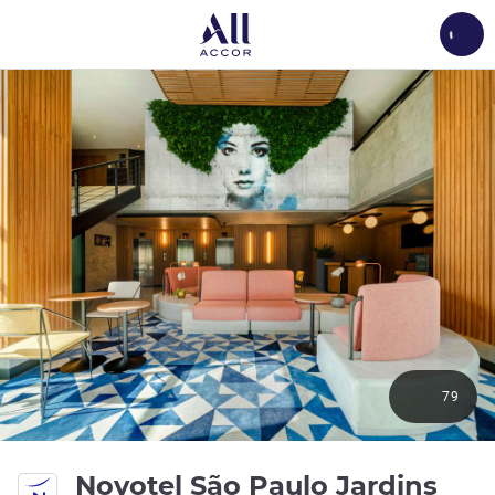
Load
79
4 g
Novotel São Paulo Jardins