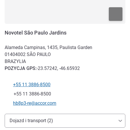
Novotel São Paulo Jardins
Alameda Campinas, 1435, Paulista Garden
01404002
SÃO PAULO
BRAZYLIA
POZYCJA
GPS
:
-23.57242, -46.65932
+55 11 3886-8500
Telefon
Faks
+55 11 3886-8500
Kontaktowy adres e-mail
hb8p3-re@accor.com
Dojazd i transport
Dojazd i transport (2)