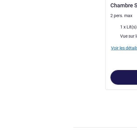
Chambre Si
2 pers. max
Literie
1 x Lit(s
Vues :
Vue sur la
Voir les détail
Page
1
sur
5
, Ch