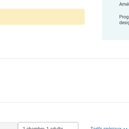
Amél
Prog
desi
1 chambre, 1 adulte
Tarifs spéciaux