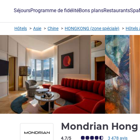
Séjours
Programme de fidélité
Bons plans
Restaurants
Spa
Hôtels
Asie
Chine
HONGKONG (zone spéciale)
Hôtels
Mondrian Hong
Note Avis clients (Note ALL)
4.7/5
3 478 avis