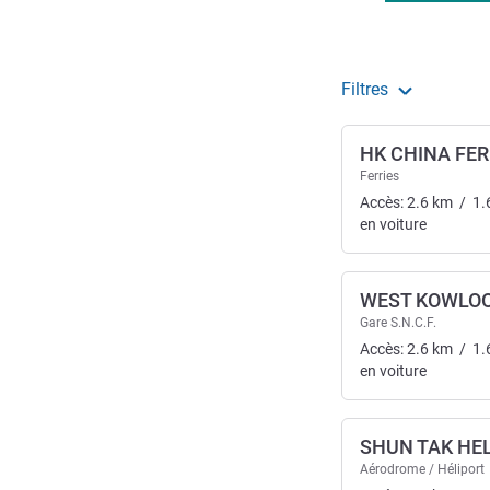
Filtres
HK CHINA FE
Ferries
Accès:
2.6
km
/
1.
en voiture
WEST KOWLO
Gare S.N.C.F.
Accès:
2.6
km
/
1.
en voiture
SHUN TAK HE
Aérodrome / Héliport