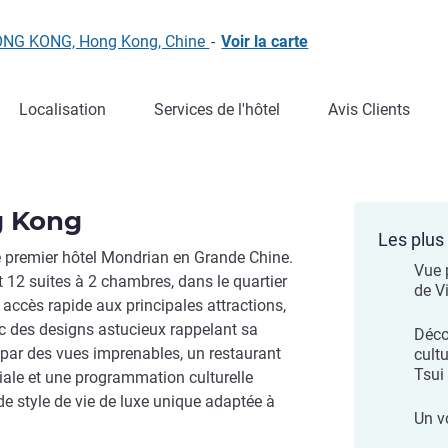
 HONG KONG, Hong Kong, Chine
-
Voir la carte
Localisation
Services de l'hôtel
Avis Clients
g Kong
Les plus 
 premier hôtel Mondrian en Grande Chine.
Vue 
 12 suites à 2 chambres, dans le quartier
de V
ccès rapide aux principales attractions,
avec des designs astucieux rappelant sa
Déco
s par des vues imprenables, un restaurant
cult
Tsui
ale et une programmation culturelle
de style de vie de luxe unique adaptée à
Un v