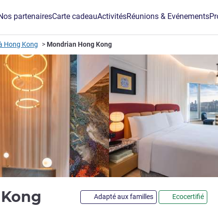
Nos partenaires
Carte cadeau
Activités
Réunions & Evénements
Pr
 à Hong Kong
Mondrian Hong Kong
5 étoiles
 Kong
Adapté aux familles
Ecocertifié