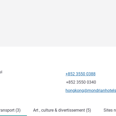
ui
+852 3550 0388
Téléphone
Fax
+852 3550 0340
Email de contact
hongkong@mondrianhotel
ransport (3)
Art , culture & divertissement (5)
Sites n