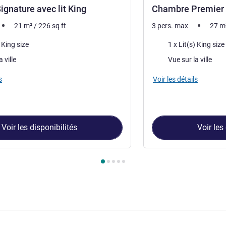
gnature avec lit King
Chambre Premier 
21
m²
/
226
sq ft
3 pers. max
27
m
Literie
) King size
1 x Lit(s) King size
Vues :
 ville
Vue sur la ville
s
Voir les détails
Voir les disponibilités
Voir les
ambre 1 : Chambre Signature avec lit King , Chambre 2 : Chamb