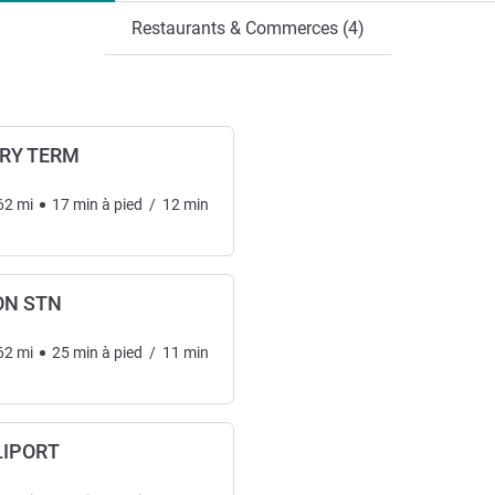
Restaurants & Commerces (4)
RRY TERM
62
mi
17
min
à pied
/
12
min
ON STN
62
mi
25
min
à pied
/
11
min
LIPORT