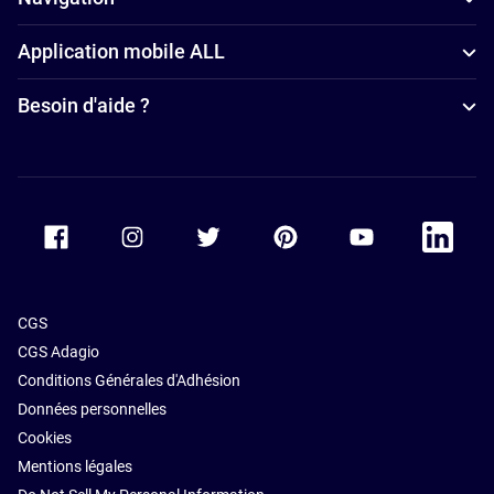
parking à
Application mobile ALL
Jakarta
Hôtels avec
Besoin d'aide ?
salle de sport
à Jakarta
Accor Facebook
Accor Instagram
Accor Twitter
Accor Pinterest
Accor Youtube
Accor Li
CGS
CGS Adagio
Conditions Générales d'Adhésion
Données personnelles
Cookies
Mentions légales