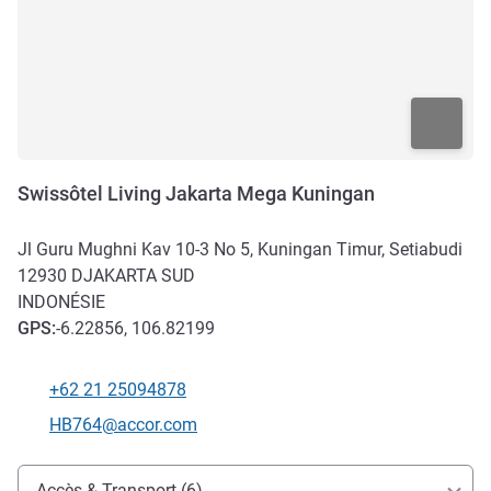
Swissôtel Living Jakarta Mega Kuningan
Jl Guru Mughni Kav 10-3 No 5, Kuningan Timur, Setiabudi
12930
DJAKARTA SUD
INDONÉSIE
GPS
:
-6.22856, 106.82199
+62 21 25094878
Téléphone
Email de contact
HB764@accor.com
Accès et transports
Accès & Transport (6)