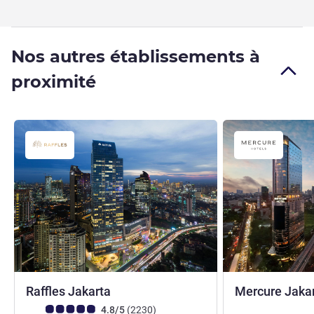
Nos autres établissements à
proximité
5 étoiles
Raffles Jakarta
Mercure Jakar
Note Avis clients (Note ALL)
avis
4.8/5
(2230
)