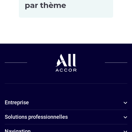
par thème
Hôtels pour
Hôtels de
les petits
luxe à
budgets à
Jakarta
Jakarta
Hôtels
Hôtels
d’affaires à
adaptés aux
Jakarta
familles à
Hôtels
Jakarta
5 étoiles à
Entreprise
Hôtels avec
Jakarta
spa à
Hôtels
Solutions professionnelles
Jakarta
4 étoiles à
Hôtels avec
Jakarta
Navigation