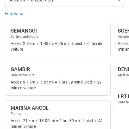
Filtres
SEMANGGI
SOE
Sortie d'autoroute
Aéropo
Accès:
2.3
km
/
1.43
mi
26
min
à pied
/
6
min
en
Accès
voiture
min
en
GAMBIR
DEN
Gare ferroviaire
Arrêt d
Accès:
9.1
km
/
5.65
mi
1
hrs
39
min
à pied
/
29
min
en voiture
LRT
Gare fe
MARINA ANCOL
Ferries
Accès:
21
km
/
13.05
mi
1
hrs
39
min
à pied
/
41
min
en voiture