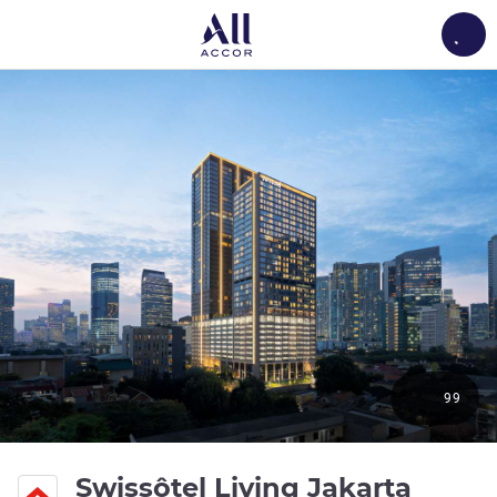
Load
99
Swissôtel Living Jakarta