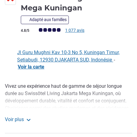
5 étoiles
Mega Kuningan
Adapté aux familles
Note Avis clients (Note ALL)
1 077 avis
4.8/5
Jl Guru Mughni Kav 10-3 No 5, Kuningan Timur,
Setiabudi, 12930 DJAKARTA SUD, Indonésie
-
Voir la carte
Vivez une expérience haut de gamme de séjour longue
Description
durée au Swissôtel Living Jakarta Mega Kuningan, où
développement durable, vitalité et confort se conjuguent.
Choisissez parmi des studios modernes et des résidences
spacieuses d'une à trois chambres, pensées pour de
Voir plus
paisibles séjours longue durée. Nos installations haut de
Swissôtel Living Jakarta Mega Kuningan
gamme : restaurant, salle de fitness, piscine et espaces de