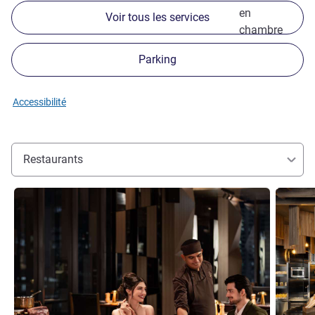
en
Voir tous les services
chambre
Parking
Accessibilité
Restaurants
Voir les détails
Voir les d