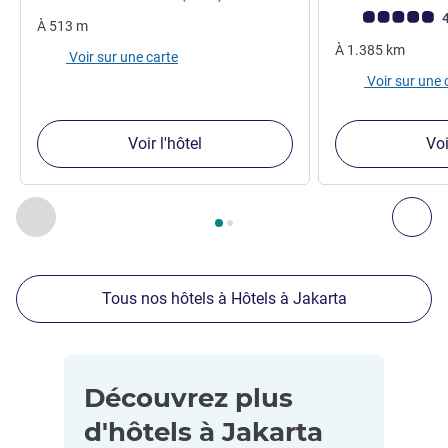
Note Avis clients
4
À
513
m
À
1.385
km
Voir sur une carte
Voir sur une 
Voir l'hôtel
Voi
Page
1
sur
2
, Nos autres établissements à proximité 1 :, Nos 
Précédent - Nos autres établissements à proximité
Sui
Tous nos hôtels à Hôtels à Jakarta
Découvrez plus
d'hôtels à Jakarta