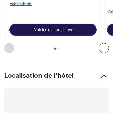
Voir les détails
Voi
Voir les disponibilités
Page
1
sur
2
, Studio 1 : Studio Swiss Advantage King size , 
Précédent - Studio
Sui
Localisation de l'hôtel