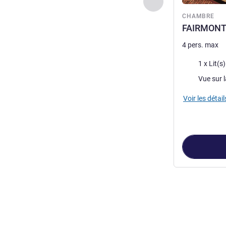
Précédent - Chamb
CHAMBRE
FAIRMONT 
4 pers. max
Literie
1 x Lit(s
Vues :
Voir les détail
Page
1
sur
6
, C