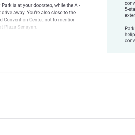
conv
Park is at your doorstep, while the Al-
5-sta
drive away. You're also close to the
exte
 Convention Center, not to mention
 at Plaza Senayan.
Park
heli
conv