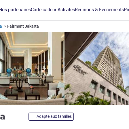
Nos partenaires
Carte cadeau
Activités
Réunions & Evénements
Pr
ta
Fairmont Jakarta
5 étoiles
ta
Adapté aux familles