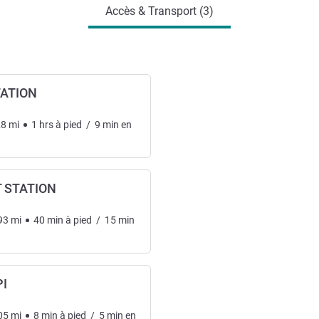
Accès & Transport (3)
ATION
28
mi
1
hrs
à pied
/
9
min
en
 STATION
93
mi
40
min
à pied
/
15
min
PI
05
mi
8
min
à pied
/
5
min
en