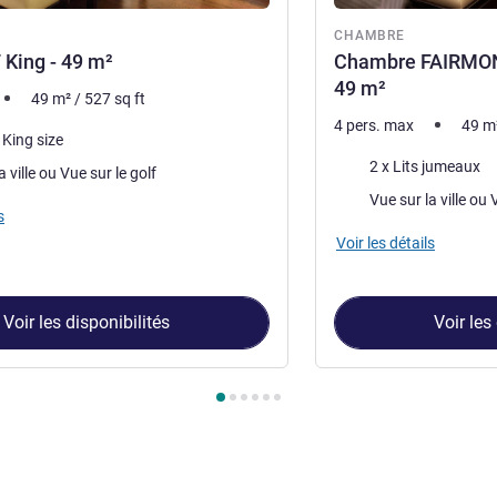
re
CHAMBRE
King - 49 m²
Chambre FAIRMONT
49 m²
49
m²
/
527
sq ft
4 pers. max
49
m
) King size
Literie
2 x Lits jumeaux
Vue sur la ville ou Vue sur le golf
Vues :
Vu
s
Voir les détails
Voir les disponibilités
Voir les
hambre 1 : FAIRMONT King - 49 m² , Chambre 2 : Chambre FAIRM