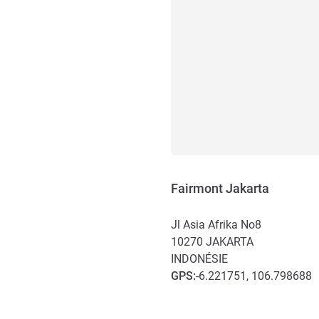
Fairmont Jakarta
Jl Asia Afrika No8
10270
JAKARTA
INDONÉSIE
GPS
:
-6.221751, 106.798688
Accès et transports