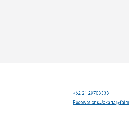
+62 21 29703333
Téléphone
Email de contact
Reservations.Jakarta@fai