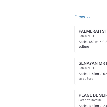
Filtres
PALMERAH ST
Gare S.N.C.F.
Accès:
450
m
/
0.
voiture
SENAYAN MRT
Gare S.N.C.F.
Accès:
1.5
km
/
0.
en voiture
PÉAGE DE SLI
Sortie d'autoroute
Accès:
3.3
km
/
2.