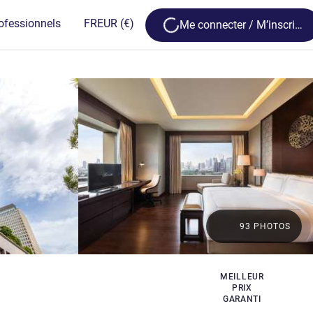
Loading...
ofessionnels
FR
EUR
(€)
Me connecter / M’inscrire
93 PHOTOS
MEILLEUR
PRIX
GARANTI