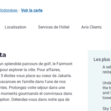
 Indonésie
-
Voir la carte
Localisation
Services de l'hôtel
Avis Clients
ta
Les plus 
n splendide parcours de golf, le Fairmont
A sel
our explorer la ville. Pour affaires,
rest
 5 étoiles vous place au coeur de Jakarta.
vacances en famille dans l'une de nos
Unde
ntes. Prolongez votre séjour dans une
the 
and 
es moments gourmands et conviviaux dans
towe
ception. Détendez-vous dans notre spa de
Sky 