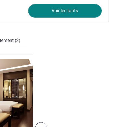
Voir les tarifs
tement (2)
Voir les détails
6