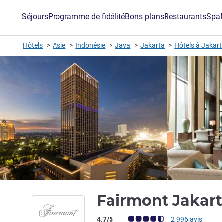
Séjours
Programme de fidélité
Bons plans
Restaurants
Spa
Hôtels
Asie
Indonésie
Java
Jakarta
Hôtels à Jakar
Fairmont Jakar
Note Avis clients (Note ALL)
4.7/5
2 996 avis