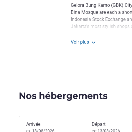
Gelora Bung Karno (GBK) City 
Bina Mosque are each a short 
Indonesia Stock Exchange and
Jakarta's most stylish shops
Voir plus
Fairmont Jakarta
Nos hébergements
Réserver cet hôtel
Arrivée
Départ
ex: 13/08/2026
ex: 13/08/2026