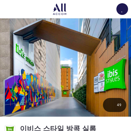
Load
49
3.5성
이비스 스타일 방콕 실롬