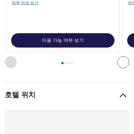
세부 정보 보기
세
이용 가능 여부 보기
4
/
1
페이지
, 객실 1 : 스탠다드룸 - 킹사이즈 베드 1개 , 객실 2 
이전 - 객실
다음
호텔 위치