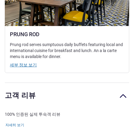
PRUNG ROD
Prung rod serves sumptuous daily buffets featuring local and
international cuisine for breakfast and lunch. An a la carte
menu is available for dinner.
세부 정보 보기
고객 리뷰
100% 인증된 실제 투숙객 리뷰
자세히 보기