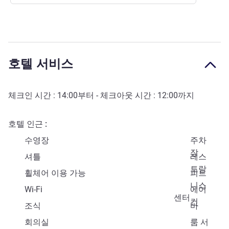
호텔 서비스
체크인 시간 :
14:00
부터 - 체크아웃 시간 :
12:00
까지
호텔 인근
수영장
주차
장
셔틀
레스
토랑
휠체어 이용 가능
피트
니스
Wi-Fi
에어
센터
컨
조식
바
회의실
룸 서