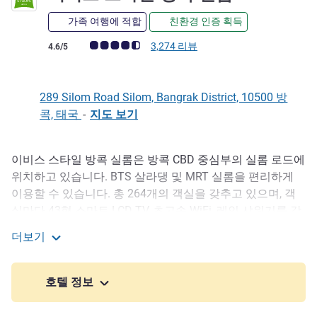
가족 여행에 적합
친환경 인증 획득
고객 평점 (ALL 평가)
3,274 리뷰
4.6/5
289 Silom Road Silom, Bangrak District, 10500 방
콕, 태국
-
지도 보기
이비스 스타일 방콕 실롬은 방콕 CBD 중심부의 실롬 로드에
호텔설명
위치하고 있습니다. BTS 살라댕 및 MRT 실롬을 편리하게
이용할 수 있습니다. 총 264개의 객실을 갖추고 있으며, 객
실마다 43형 스마트 LCD TV, 초고속 WiFi, 레인 샤워기를 갖
추고 있습니다. 가족 단위 투숙객은 커넥팅 룸을 이용할 수
더보기
있습니다. 호텔 내 편의 시설로는 레스토랑 1개, 로비 바 및
이비스 스타일 방콕 실롬
카페, 루프탑 바, 풀 바, 피트니스 센터, 볼룸 1개 또는 별도의
회의실 3개가 마련되어 있습니다. 레저 및 비즈니스 여행객
호텔 정보
에게 적합합니다.