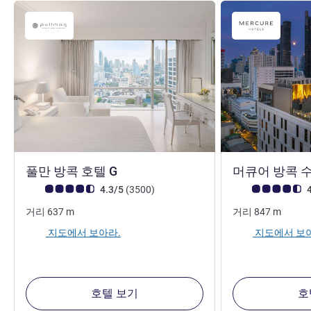
5성
풀만 방콕 호텔 G
머큐어 방콕 
고객 평점 (ALL 평가)
리뷰
고객 평점 (ALL 평
4.3/5
(3500
)
4
거리
637
m
거리
847
m
지도에서 보아라.
지도에서 보
호텔 보기
호