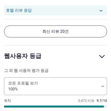
겨줍니다. 단 객실의 가장 저렴한 방은 밖으로 난 창이 없이
호텔 중앙의 공간을 서로의 창문으로 보게 되어 있어 커튼을
당 호텔에서는 Jongseo L.로부터의 리뷰에
호텔 리뷰 응답
열 수 없습니다. 아울러 방 안에 있는 세면기의 물이 빠지지
않아 프론트에 요청하였으나 조치되지 못하여 두번 요구를
한 끝에 조치되었습니다. 전반적으로 만족스러운 호텔입니
최신 리뷰 20건
다.
웹사용자 등급
그 외 웹 사용자 평가 등급
모든 프로필 보기
100%
위치
3,472 리뷰
9.7/10