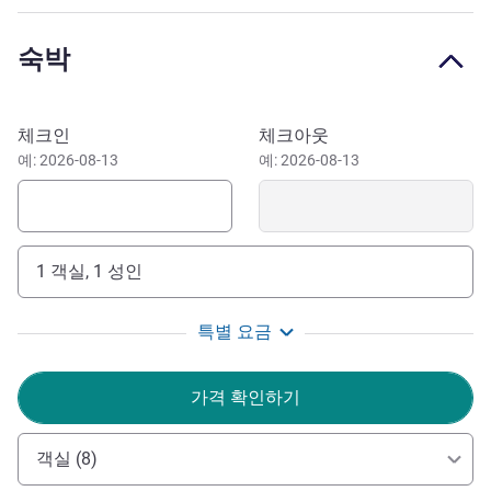
방콕에서 가장 활기 넘치는 지역 중 한 곳에 자리 잡은 이비
스 스타일 방콕 실롬에서 세련된 도시의 휴식을 만끽해 보세
숙박
요. 현대적인 창의성과 편안함을 바탕으로 설계된 이 호텔은
세련된 객실, 루프탑 수영장, 피트니스 센터를 갖추고 있으
며, 방콕 MRT 및 BTS 스카이트레인 환승역과도 가까워 비
이 호텔 예약하기
체크인
체크아웃
즈니스 및 레저 여행객 모두에게 이상적인 거점입니다.
예: 2026-08-13
예: 2026-08-13
1 객실, 1 성인
특별 요금
가격 확인하기
객실 (8)