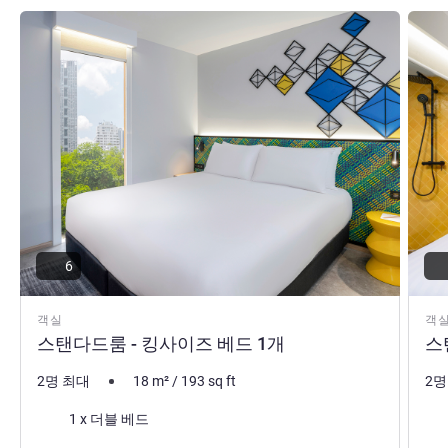
세부 정보 보기
세부 
6
객실
객
스탠다드룸 - 킹사이즈 베드 1개
스
2명 최대
18
m²
/
193
sq ft
2명
침구
침
1 x 더블 베드