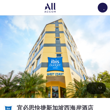
Load
17
2 星
宜必思快捷新加坡西海岸酒店