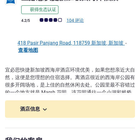
获得生态认证
客户意见评级 (ALL 评级)
104 评论
4.2/5
418 Pasir Panjang Road, 118759 新加坡, 新加坡
-
查看地图
宜必思快捷新加坡西海岸酒店环境优美，如果您想亲近大自
描述
然，这便是您理想的住宿选择。离酒店很近的西海岸公园有
很多开阔场地，是上佳的自然休闲去处。公园里最不容错过
的一个地方就是 Marsh 花园，该花园通往一个小湖和栈桥
（那里可以发现水龟和其他野生动物）。公园还设有宽敞的
冒险乐园，非常适合儿童和童心未泯的大人游玩。
酒店信息
宜必思快捷新加坡西海岸酒店提供极大优惠、超级舒适
感、时尚设计和有趣氛围，以及令人满意的住宿体验，欢迎
精明的游客前来入住。