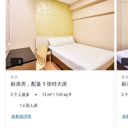
2
客房
客
标准房，配备 1 张特大床
标
2 个人最多
12
m²
/
129
sq ft
2 
床上用品
床
1 x 双人床
请参阅详情
请