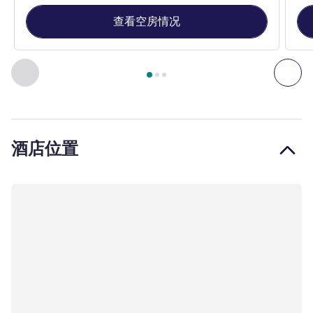
查看空房情况
第
1
页，共
3
页
, 客房 1 : 标准房，配备 1 张特大床 , 客房 2
上一个 - 客房
下一
酒店位置