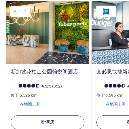
4 星
新加坡花柏山公园翰悦阁酒店
宜必思快捷新
客户意见评级 (ALL 评级)
评论
客户意见评级 (ALL
4.5/5
(352
)
4
位于
5.526
km
位于
5.595
km
在地图上看
在地图上看
看酒店