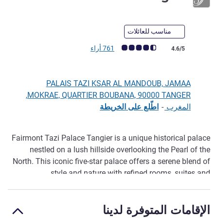
5 نجوم
مناسب للعائلات
ملاحظة أراء العملاء (رأي ALL)
761 أراء
4.6/5
PALAIS TAZI KSAR AL MANDOUB, JAMAA
MOKRAE, QUARTIER BOUBANA, 90000 TANGER,
المغرب
-
اطّلع على الخريطة
Fairmont Tazi Palace Tangier is a unique historical palace
الوصف
nestled on a lush hillside overlooking the Pearl of the
North. This iconic five-star palace offers a serene blend of
style and nature with refined rooms, suites and
penthouses, gourmet restaurants, bars, a Fairmont Spa,
yoga studio, fitness center and kids club. *Please note that
الإقامات المتوفرة لدينا
our main pool will be exceptionally closed from May 21 to