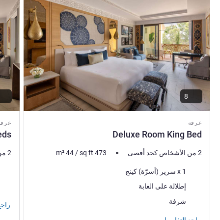
8
غرفة
غرفة
eds
Deluxe Room King Bed
2 من الأشخاص كحد أقصى
473
sq ft
/
44
m²
2 من الأشخاص كحد أقصى
فرش السرير
فرش 
1 x سرير (أسرّة) كينج
المناظر:
المنا
إطلالة على الغابة
أكثر أماكن الإقامة:
شرفة
راجع
راجع التفاصيل