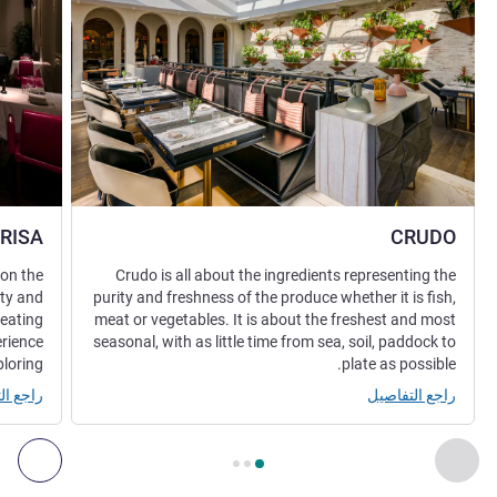
RISA
CRUDO
 on the
Crudo is all about the ingredients representing the
ity and
purity and freshness of the produce whether it is fish,
reating
meat or vegetables. It is about the freshest and most
erience
seasonal, with as little time from sea, soil, paddock to
loring.
plate as possible.
راجع التفاصيل
راجع ال
الصفحة
1
من
3
, المطعم 1 : CRUDO , المطعم 2 : PARISA
السابق - المطعم
التال