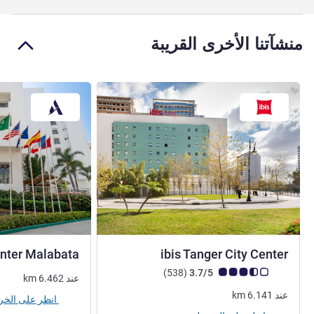
منشآتنا الأخرى القريبة
3 نجوم
enter Malabata
ibis Tanger City Center
ملاحظة أراء العملاء (رأي ALL)
أراء
)
(538
3.7/5
عند
6.462
km
عند
6.141
km
انظر على الخريطة