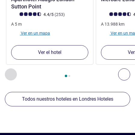
4 estrellas
Sutton Point
Nota de clientes de Avis (Clasificación de ALL)
opiniones
Nota de clientes d
4.4/5
(253
)
4
A
5
m
A
13.988
km
Ver en un mapa
Ver en un m
Ver el hotel
Ver
Página
1
de
2
, Nuestros establecimientos cercanos 1 :, Nuest
Anterior - Nuestros establecimientos cercanos
Sig
Todos nuestros hoteles en Londres Hoteles