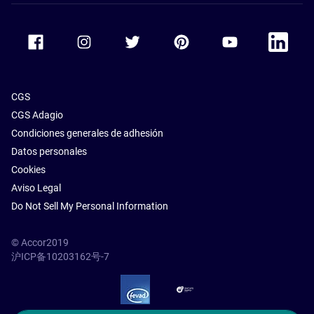
Accor Facebook
Accor Instagram
Accor Twitter
Accor Pinterest
Accor Youtube
Accor Li
CGS
CGS Adagio
Condiciones generales de adhesión
Datos personales
Cookies
Aviso Legal
Do Not Sell My Personal Information
© Accor2019
沪ICP备10203162号-7
SSL Secure – globalSign