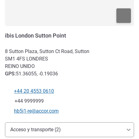
ibis London Sutton Point
8 Sutton Plaza, Sutton Ct Road, Sutton
SM1 4FS
LONDRES
REINO UNIDO
GPS
:
51.36055, -0.19036
+44 20 4553 0610
Teléfono
Fax
+44 9999999
Correo electrónico de contacto
hb5j1-re@accor.com
Acceso y transporte
Acceso y transporte (2)