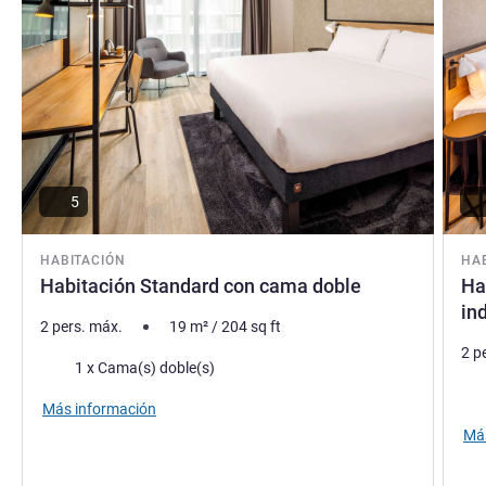
5
HABITACIÓN
HA
Habitación Standard con cama doble
Ha
in
2 pers. máx.
19
m²
/
204
sq ft
2 p
Ropa de cama
1 x Cama(s) doble(s)
Rop
Más información
Más