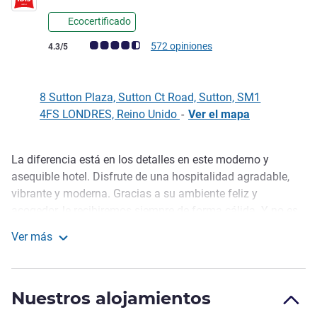
Ecocertificado
Nota de clientes de Avis (Clasificación de ALL)
572 opiniones
4.3/5
8 Sutton Plaza, Sutton Ct Road, Sutton, SM1
4FS LONDRES, Reino Unido
-
Ver el mapa
La diferencia está en los detalles en este moderno y
Descripción
asequible hotel. Disfrute de una hospitalidad agradable,
vibrante y moderna. Gracias a su ambiente feliz y
acogedor, le recibiremos siempre de forma cálida. Y no es
solo su excelente servicio, nuestro p ersonal trabaja las 24
Ver más
horas para garantizar que todo esté impecable, desde el
ibis London Sutton Point
vestíbulo hasta la planta ático. Podrá saciar su apetito con
nuestro bar cafetería Charlie's Corner y su abundante
Nuestros alojamientos
desayuno todos los días.