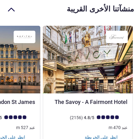
منشآتنا الأخرى القريبة
5 نجوم
ondon St James
The Savoy - A Fairmont Hotel
ملاحظة أراء العملاء (رأي ALL)
أراء
ملاحظة أراء العملاء (رأي
4.8/5
)
(2156
4.8/5
عند
470
m
عند
527
m
انظر على الخريطة
انظر على الخريطة