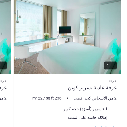
4
غرفة
غرفة
غرفة عادية بسرير كوين
غرف
2 من الأشخاص كحد أقصى
236
sq ft
/
22
m²
2 من الأشخاص كحد أقصى
فرش السرير
فرش 
1 x سرير (أسرّة) حجم كوين
المناظر:
المنا
إطلالة جانبية على المدينة