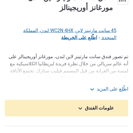
5 نجوم
مورغانز أوريجينالز
45 سانت مارتينز لاين, WC2N 4HX لندن, المملكة
المتحدة
-
اطّلع على الخريطة
تم تصور فندق سانت مارتينز لاين لندن، مورغانز أوريجينالز على
الوصف
أنه عالم سريالي من خلال نظرة فريدة لبريطانيا الكلاسيكية مع
لمسة من الغرابة من قِبل المصمم فيليب ستارك. تجتمع الأناقة
والحداثة مع الفخامة في مساحاتنا الاجتماعية من خلال مقاعد
ذات أسنان ذهبية وقطع شطرنج بالحجم الطبيعي وواجهة شاي
اطّلِع على المزيد
بوتيكية تخفي شيئًا مميزًا. من المناسب أن نكون موقعنا في
فندق سانت مارتينز لاين لندن، مورغانز أوريجينالز
منطقة كوفنت جاردن النابضة بالحياة للمسارح، الفندق عبارة عن
دراما خالصة.
علومات الفندق
يقع الفندق في قلب كوفنت جاردن، وهو مركز ثقافي ينتشر عبر
تسعة شوارع وساحة تاريخية واحدة تجمع بين خيارات تناول
الطعام الأكثر إثارة وعروض الشوارع والحانات البريطانية الجذابة