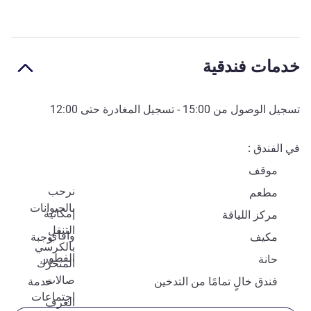
خدمات فندقية
تسجيل الوصول من
15:00
- تسجيل المغادرة حتى
12:00
في الفندق
موقف
نرحب
مطعم
بالحيوانات
إمكانية
مركز اللياقة
التنقل
وافاي
مكيف
وجبة
بالكرسي
الفطور
حانة
المتحرّك
صالات
فندق خالٍ تمامًا من التدخين
خدمة
اجتماعات
الغرف