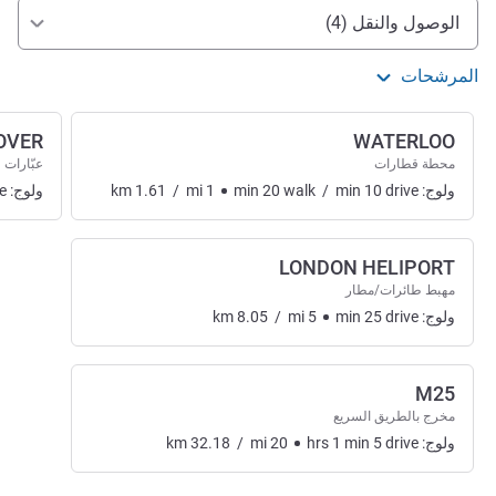
الوصول والتنقل
الوصول والنقل (4)
المرشحات
OVER
WATERLOO
محطة قطارات
عبّارات
ولوج:
drive
10
min
/
walk
20
min
1
mi
/
1.61
km
ولوج:
e
LONDON HELIPORT
مهبط طائرات/مطار
ولوج:
drive
25
min
5
mi
/
8.05
km
M25
مخرج بالطريق السريع
ولوج:
drive
5
min
1
hrs
20
mi
/
32.18
km