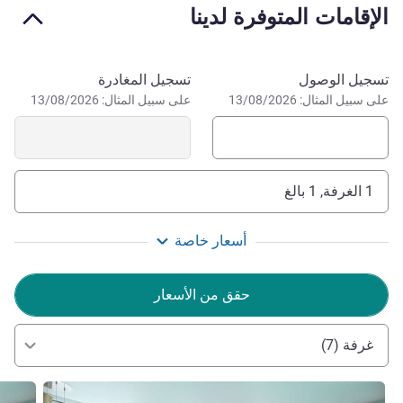
الإقامات المتوفرة لدينا
ومتاجر الأزياء والتجميل ذات المستوى العالمي.
مرحبًا بك في فندق سانت مارتينز لاين لندن، مورغانز
احجز في هذا الفندق
تسجيل الوصول
تسجيل المغادرة
أوريجينالز يُسعدنا استضافتك. سواء كنت هنا لقضاء إقامة سريعة
على سبيل المثال: 13/08/2026
على سبيل المثال: 13/08/2026
أو عروض مسرحية أو اجتماعات، فنحن ملتزمون بضمان أن تكون
إقامتك معنا استثنائية.
إدارة الفندق Gill Stringer
1 الغرفة, 1 بالغ
أسعار خاصة
حقق من الأسعار
غرفة (7)
راجع التفاصيل
راجع ال