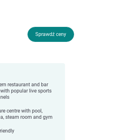
Sprawdź ceny
rn restaurant and bar
 with popular live sports
nels
re centre with pool,
a, steam room and gym
riendly