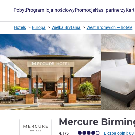
Pobyt
Program lojalnościowy
Promocje
Nasi partnerzy
Kar
Hotels
Europa
Wielka Brytania
West Bromwich — hotele
Mercure Birmi
Ocena klientów (Ocena ALL)
4.1/5
Liczba opinii: 63