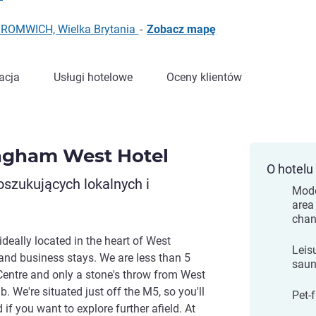
ROMWICH, Wielka Brytania
-
Zobacz mapę
acja
Usługi hotelowe
Oceny klientów
ngham West Hotel
O hotelu
oszukujących lokalnych i
Mode
area
chan
eally located in the heart of West
Leisu
 and business stays. We are less than 5
saun
entre and only a stone's throw from West
 We're situated just off the M5, so you'll
Pet-f
if you want to explore further afield. At