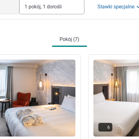
1 pokój, 1 dorośli
Stawki specjalne
Pokój (7)
óły
Pokaż szczegóły
6