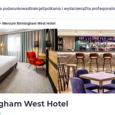
ta podarunkowa
Atrakcje
Spotkania i wydarzenia
Dla profesjonali
Mercure Birmingham West Hotel
4 gwiazdki
ngham West Hotel
1