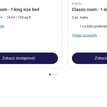
POKÓJ
oom - 1 king size bed
Classic room - 1 
18
m²
/
193
sq ft
2 os. maks.
Pościel
óły
1 x Łóżko podwój
Pokaż szczegóły
Zobacz dostępność
Zobacz
kój 1 : Privilege room - 1 king size bed , Pokój 2 : Classic room -