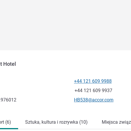
t Hotel
+44 121 609 9988
Telefon
Faks
+44 121 609 9937
Kontaktowy adres e-mail
1.976012
HB538@accor.com
rt (6)
Sztuka, kultura i rozrywka (10)
Miejsca związ