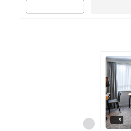
Pokaż szczeg
5
Poprzedni - Pokój