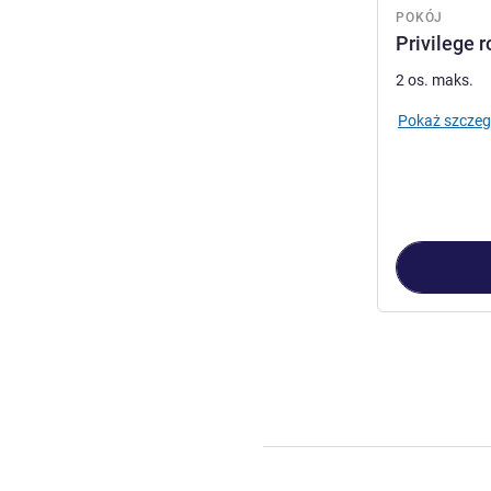
POKÓJ
Privilege r
2 os. maks.
Pokaż szczeg
Strona
1
z
4
, Po