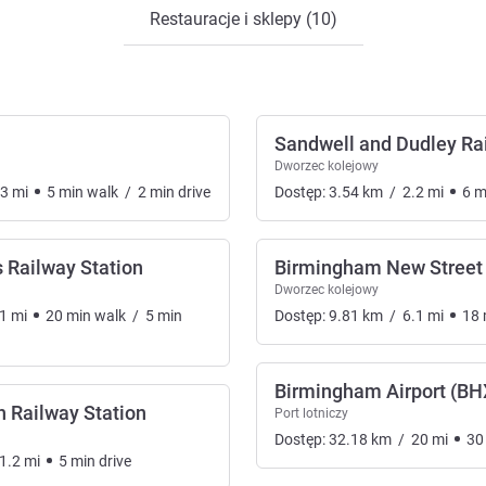
Restauracje i sklepy (10)
Sandwell and Dudley Rai
Dworzec kolejowy
.3
mi
5
min
walk
/
2
min
drive
Dostęp:
3.54
km
/
2.2
mi
6
m
 Railway Station
Birmingham New Street 
Dworzec kolejowy
1
mi
20
min
walk
/
5
min
Dostęp:
9.81
km
/
6.1
mi
18
Birmingham Airport (BH
 Railway Station
Port lotniczy
Dostęp:
32.18
km
/
20
mi
30
1.2
mi
5
min
drive