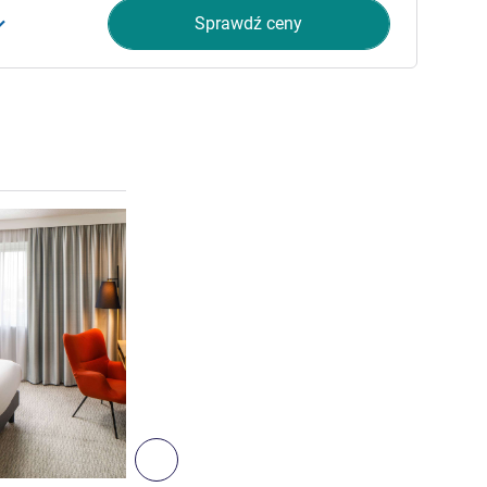
Sprawdź ceny
Pokaż szczegóły
5
Następny - Pokój