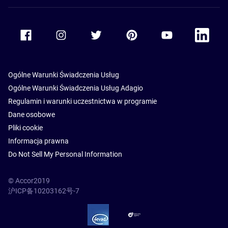
Accor Facebook
Accor Instagram
Accor Twitter
Accor Pinterest
Accor Youtube
Accor Li
Ogólne Warunki Świadczenia Usług
Ogólne Warunki Świadczenia Usług Adagio
Regulamin i warunki uczestnictwa w programie
Dane osobowe
Pliki cookie
Informacja prawna
Do Not Sell My Personal Information
© Accor2019
沪ICP备10203162号-7
SSL Secure – globalSign