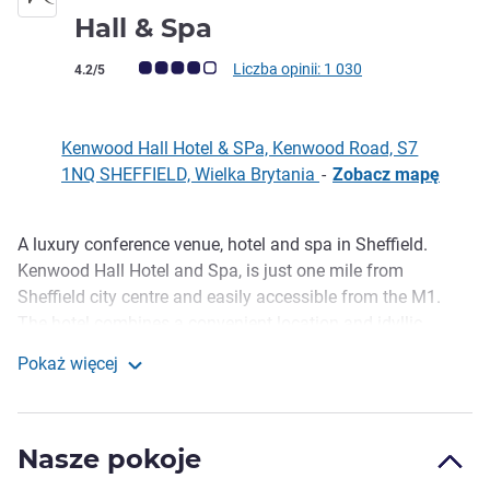
4 gwiazdki
Hall & Spa
Ocena klientów (Ocena ALL)
Liczba opinii: 1 030
4.2/5
Kenwood Hall Hotel & SPa, Kenwood Road, S7
1NQ SHEFFIELD, Wielka Brytania
-
Zobacz mapę
A luxury conference venue, hotel and spa in Sheffield.
Opis
Kenwood Hall Hotel and Spa, is just one mile from
Sheffield city centre and easily accessible from the M1.
The hotel combines a convenient location and idyllic
country setting with its 12 acres of beautiful parkland
Pokaż więcej
providing a perfect backdrop for short breaks and a range
Mercure Sheffield Kenwood Hall & Spa
of events and celebrations. Please note that our swimming
pool open times currently vary.
Nasze pokoje
11 meeting and event spaces accommodating up to 150,