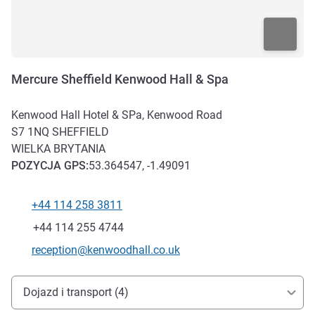
Mercure Sheffield Kenwood Hall & Spa
Kenwood Hall Hotel & SPa, Kenwood Road
S7 1NQ
SHEFFIELD
WIELKA BRYTANIA
POZYCJA
GPS
:
53.364547, -1.49091
+44 114 258 3811
Telefon
Faks
+44 114 255 4744
Kontaktowy adres e-mail
reception@kenwoodhall.co.uk
Dojazd i transport
Dojazd i transport (4)