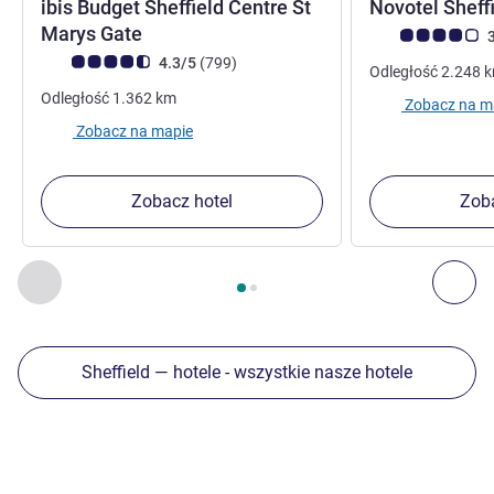
ibis Budget Sheffield Centre St
Novotel Sheff
Marys Gate
Ocena klientów (
3
Ocena klientów (Ocena ALL)
Liczba opinii
4.3/5
(799
)
Odległość
2.248
Odległość
1.362
km
Zobacz na m
Zobacz na mapie
Zobacz hotel
Zoba
Strona
1
z
2
, Inne nasze placówki w pobliżu 1 :, Inne nasze pl
Poprzedni - Inne nasze placówki w pobliżu
Nas
Sheffield — hotele - wszystkie nasze hotele