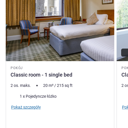
POKÓJ
PO
Classic room - 1 single bed
Cl
2 os. maks.
20
m²
/
215
sq ft
2 o
Pościel
Poś
1 x Pojedyncze łóżko
Pokaż szczegóły
Pok