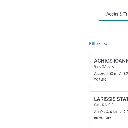
Accès & Tr
Filtres
AGHIOS IOAN
Gare S.N.C.F.
Accès:
350
m
/
0.
voiture
LARISSIS STA
Gare S.N.C.F.
Accès:
4.4
km
/
2.
en voiture