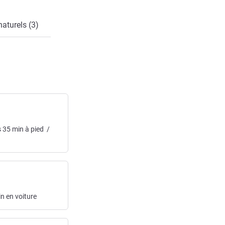
naturels (3)
s
35
min
à pied
/
in
en voiture