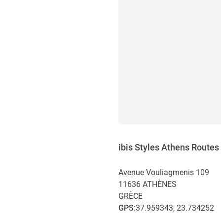
ibis Styles Athens Routes
Avenue Vouliagmenis 109
11636
ATHÈNES
GRÈCE
GPS
:
37.959343, 23.734252
Accès et transports