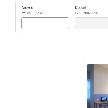
Réserver cet hôtel
Arrivée
Départ
ex: 13/08/2026
ex: 13/08/2026
Voir les détail