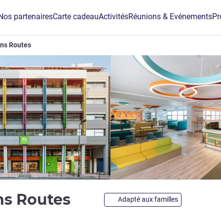
Nos partenaires
Carte cadeau
Activités
Réunions & Evénements
Pr
ens Routes
4 étoiles
ens Routes
Adapté aux familles