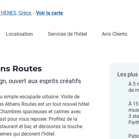
ATHÈNES, Grèce
-
Voir la carte
Localisation
Services de l'hôtel
Avis Clients
ens Routes
Les plus 
, ouvert aux esprits créatifs
À 5 
de m
ou simple escapade urbaine. Visite de
À 15
yles Athens Routes est un tout nouvel hôtel
musé
le. Chambres spacieuses et calmes avec
3 st
t pour vous reposer. Profitez de la
Part
taurant et bar, et découvrez la touche
rnes qui décorent l'hôtel.
Pati