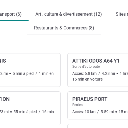
ansport (6)
Art , culture & divertissement (12)
Sites 
Restaurants & Commerces (8)
NIS
ATTIKI ODOS A64 Y1
Sortie d'autoroute
22
mi
5
min
à pied
/
1
min
en
Accès:
6.8
km
/
4.23
mi
1
hr
15
min
en voiture
TION
PIRAEUS PORT
Ferries
73
mi
55
min
à pied
/
16
min
Accès:
10
km
/
5.59
mi
15
m