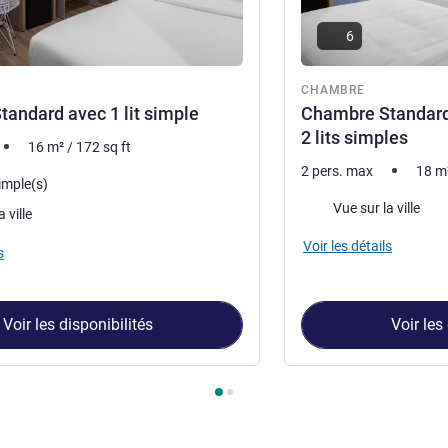
6
re
CHAMBRE
andard avec 1 lit simple
Chambre Standard 
2 lits simples
16
m²
/
172
sq ft
2 pers. max
18
m
simple(s)
Vues :
Vue sur la ville
 ville
Voir les détails
s
Voir les disponibilités
Voir les
ambre 1 : Chambre Standard avec 1 lit simple , Chambre 2 : Cham