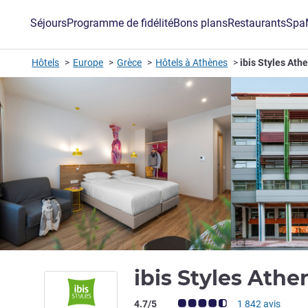
Séjours
Programme de fidélité
Bons plans
Restaurants
Spa
Hôtels
Europe
Grèce
Hôtels à Athènes
ibis Styles Ath
ibis Styles Ath
Note Avis clients (Note ALL)
4.7/5
1 842 avis