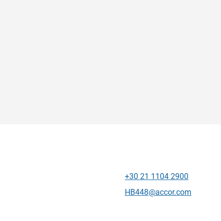
+30 21 1104 2900
Téléphone
Email de contact
HB448@accor.com