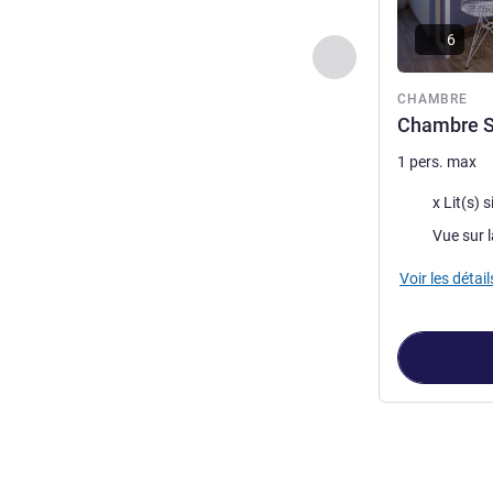
6
Précédent - Chamb
CHAMBRE
Chambre St
1 pers. max
Literie
x Lit(s) 
Vues :
Vue sur la
Voir les détail
Page
1
sur
2
, Ch