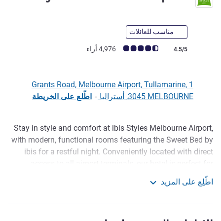
4 نجوم
مناسب للعائلات
ملاحظة أراء العملاء (رأي ALL)
4,976 أراء
4.5/5
1 Grants Road, Melbourne Airport, Tullamarine,
3045 MELBOURNE, أستراليا
-
اطّلع على الخريطة
Stay in style and comfort at ibis Styles Melbourne Airport,
الوصف
with modern, functional rooms featuring the Sweet Bed by
ibis for a restful night. Conveniently located with direct
access to all airport terminals, our hotel is perfect for
travellers seeking ease and relaxation. Unwind at the
اطّلِع على المزيد
Higher State Wellness Centre with a gym, spa, sauna, and
ibis Styles Melbourne Airport
pool (casual fees apply), and start your day with a
delicious breakfast buffet. Book now for a comfortable,