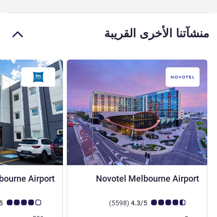
منشآتنا الأخرى القريبة
4.5 نجوم
bourne Airport
Novotel Melbourne Airport
ملاحظة أراء العملاء (رأي ALL)
أراء
ملاحظة أراء العملاء (رأي
3.9/5
)
(5598
4.3/5