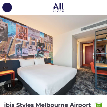
ing...
34
ibis Styles Melbourne Airport