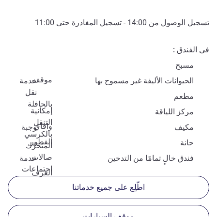
تسجيل الوصول من
14:00
- تسجيل المغادرة حتى
11:00
في الفندق
مسبح
موقف
الحيوانات الأليفة غير مسموح بها
خدمة
نقل
مطعم
بالحافلة
إمكانية
مركز اللياقة
التنقل
وافاي
مكيف
وجبة
بالكرسي
الفطور
حانة
المتحرّك
صالات
فندق خالٍ تمامًا من التدخين
خدمة
اجتماعات
الغرف
اطّلِع على جميع خدماتنا
موقف السيارات