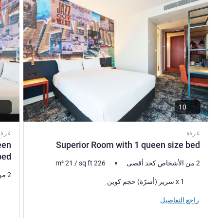
10
غرفة
غرفة
een
Superior Room with 1 queen size bed
bed
2 من الأشخاص كحد أقصى
226
sq ft
/
21
m²
2 من الأشخاص كحد أقصى
فرش السرير
1 x سرير (أسرّة) حجم كوين
فرش 
راجع التفاصيل
المنا