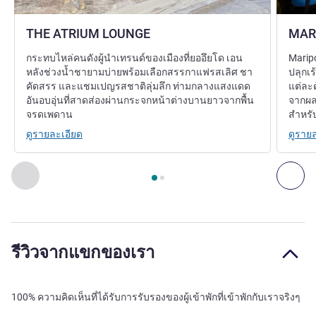
THE ATRIUM LOUNGE
MAR
กระทบไหล่คนดังผู้นำเทรนด์ของเมืองที่ยออึยโด เอน
Marip
หลังช่วงน้ำชายามบ่ายพร้อมเลือกสรรกาแฟรสเลิศ ชา
ปลุกเร
คัดสรร และแชมเปญรสชาติลุ่มลึก ท่ามกลางแสงแดด
แต่ละ
อันอบอุ่นที่สาดส่องผ่านกระจกหน้าต่างบานยาวจากพื้น
จากผลผ
จรดเพดาน
สำหรับ
ดูรายละเอียด
ดูราย
หน้า
1
จาก
2
, ห้องอาหาร 1 : THE ATRIUM LOUNGE , ห้องอาห
ก่อนหน้า - ห้องอาหาร
ถัด
รีวิวจากแขกของเรา
100% ความคิดเห็นที่ได้รับการรับรองของผู้เข้าพักที่เข้าพักกับเราจริงๆ