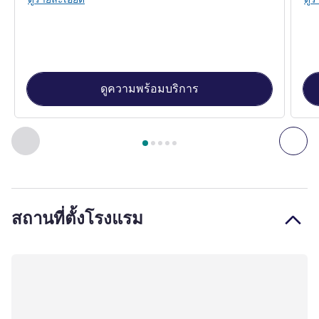
ดูความพร้อมบริการ
หน้า
1
จาก
5
, ห้องพัก 1 : FAIRMONT คิง - 41 ตร.ม. , ห้องพัก 2 :
ก่อนหน้า - ห้องพัก
ถัดไ
สถานที่ตั้งโรงแรม