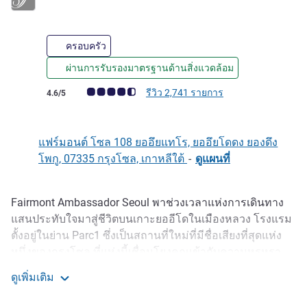
ครอบครัว
ผ่านการรับรองมาตรฐานด้านสิ่งแวดล้อม
คะแนนความคิดเห็นจากแขก (เรทติ้งบน ALL)
รีวิว 2,741 รายการ
4.6/5
แฟร์มอนต์ โซล 108 ยออึยแทโร, ยออึยโดดง ยองดึง
โพกู, 07335 กรุงโซล, เกาหลีใต้
-
ดูแผนที่
Fairmont Ambassador Seoul พาช่วงเวลาแห่งการเดินทาง
รายละเอียด
แสนประทับใจมาสู่ชีวิตบนเกาะยออีโดในเมืองหลวง โรงแรม
ตั้งอยู่ในย่าน Parc1 ซึ่งเป็นสถานที่ใหม่ที่มีชื่อเสียงที่สุดแห่ง
หนึ่งของกรุงโซล ที่แห่งนี้เชื่อมโยงคุณเข้ากับความหรูหรา
ร่วมสมัยผ่านบริการระดับตำนานของ Fairmont จุดหมาย
ดูเพิ่มเติม
ปลายทางแห่งนี้มอบทิวทัศน์อันงดงามรอบด้านของเส้นขอบ
Fairmont Ambassador Seoul
ฟ้าเมือง เดินไปตามจังหวะธรรมชาติริมแม่น้ำในท้องถิ่นที่