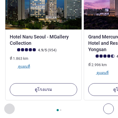
Hotel Naru Seoul - MGallery
Grand Mercur
5 ดาว
Collection
Hotel and Res
5 ดา
Yongsan
คะแนนความคิดเห็นจากแขก (เรทติ้งบน ALL)
รีวิว รายการ
4.9/5
(954
)
คะแนนความคิดเห็
4
ที่
1.863
km
ที่
2.996
km
ดูแผนที่
ดูแผนที่
ดูโรงแรม
ดู
หน้า
1
จาก
2
, สถานประกอบการอื่นของเราที่อยู่ใกล้เคียง 1 :, ส
ก่อนหน้า - สถานประกอบการอื่นของเราที่อยู่ใกล้เคียง
ถัด