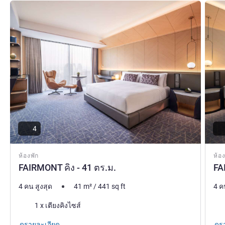
Fairmont Ambassador Seoul ตั้งอยู่ในทำเลที่สะดวก ใน
ดูรายละเอียด
ดูรายล
สถานที่ที่มีชื่อเสียงที่สุดแห่งหนึ่งของกรุงโซล เชื่อมโยงคุณ
เข้ากับความหรูหราร่วมสมัยผ่านบริการของแบรนด์ที่โดดเด่น
ซึ่งมีเสน่ห์และจัดเตรียมไว้ให้เฉพาะ เรารู้สึกเป็นเกียรติอย่าง
ยิ่งที่ได้ต้อนรับคุณ
Franck Loison ฝ่ายบริหารโรงแรม
4
ห้องพัก
ห้อง
FAIRMONT คิง - 41 ตร.ม.
FA
4 คน สูงสุด
41
m²
/
441
sq ft
4 ค
เครื่องนอน
เคร
1 x เตียงคิงไซส์
ดูรายละเอียด
ดูร