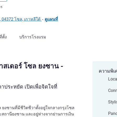
LL)
าร
, 04372 โซล, เกาหลีใต้
-
ดูแผนที่
ที่ตั้ง
บริการโรงแรม
าสเดอร์ โซล ยงซาน -
ความพิเ
Loca
ะหยัด เปิดเพื่อจิตใจที่
Conn
Styl
ยงซานที่มีชีวิตชีวาตั้งอยู่ใจกลางกรุงโซล
Pano
ะสถานียงซาน และอยู่ห่างจากย่านการเงิน