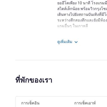
ยออีโดเพียง 10 นาที โรงแรมมีห
สไตล์เล็กน้อย พร้อมวิวกรุง
เดินทางไปยังสถานบันเทิงที่มีโ
ระหว่างตึกสองตึกและยังมีห้องป
แรมอื่นๆ ในเกาหลี
ibis Styles Ambassador Seoul 
next to Yongsan Electronics 
ดูเพิ่มเติม
Financial District and Itaewo
ไอบิส สไตล์ แอมบาสเดอร์
fascinating city which offers
with a wealth of ancient pala
Namdaemun City Gate, and ad
and entertainment district.
ที่พักของเรา
กรุงโซลเป็นหนึ่งในเมืองหลวงด้า
ยงซานนั้นมีความหมายว่า "ภูเขา
ทางทิศเหนือของแม่น้ำฮันใกล
Seoul Dragon City is Asia's f
จองโรงแรมนี้
การเช็คอิน
การเช็คเอาท์