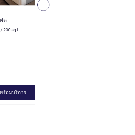
ถัดไป - ห้องพัก
ห้องพัก
งแฝด
ห้องจูเนียร์สวีท เตียงใหญ่ 1
/
290
sq ft
3 คน สูงสุด
37
m²
/
398
sq 
เครื่องนอน
1 x เตียงใหญ่
วิว:
ฝั่งเมือง หรือ ฝั่งแม่น้ำ
ห้องที่เข้าถึงได้
ดูรายละเอียด
พร้อมบริการ
ดูความพร้อมบร
ตียงแฝด