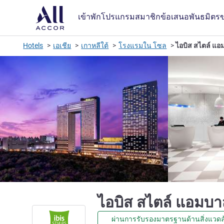
เข้าพัก
โปรแกรมสมาชิก
ข้อเสนอ
พันธมิตร
Hotels
เอเชีย
เกาหลีใต้
โรงแรมใน โซล
ไอบิส สไตล์ แอ
ไอบิส สไตล์ แอมบา
ผ่านการรับรองมาตรฐานด้านสิ่งแวดล