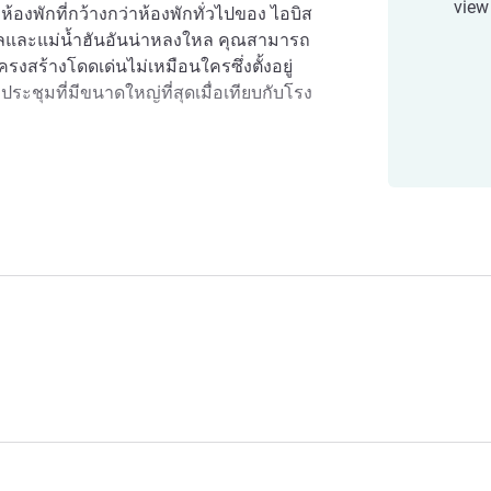
view
้องพักที่กว้างกว่าห้องพักทั่วไปของ ไอบิส
โซลและแม่น้ำฮันอันน่าหลงใหล คุณสามารถ
ครงสร้างโดดเด่นไม่เหมือนใครซึ่งตั้งอยู่
ระชุมที่มีขนาดใหญ่ที่สุดเมื่อเทียบกับโรง
Yongsan is located at the heart of Seoul,
Market and Yongsan Station. The Yeouido
n are just 10min away. Seoul, a
 โซล ยงซาน - โซล ดราก้อน ซิตี้
 a unique blend of the ultra-modern along
ces and gardens. Featuring the impressive
jacent to the bustling Itaewon shopping
นธุรกิจที่คึกคักที่สุดในเอเชีย ชื่อของย่าน
มังกร" ซึ่งตั้งอยู่ที่ใจกลางของกรุงโซล
้กับโซลทาวเวอร์
irst-ever lifestyle hotel-plex, where