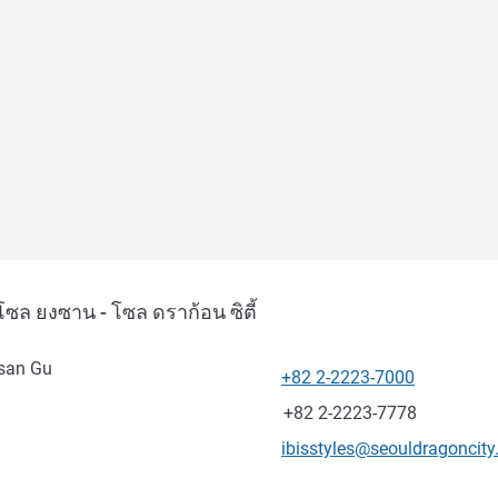
ซล ยงซาน - โซล ดราก้อน ซิตี้
gsan Gu
+82 2-2223-7000
โทรศัพท์
แฟกซ์
+82 2-2223-7778
อีเมลติดต่อ
ibisstyles@seouldragoncit