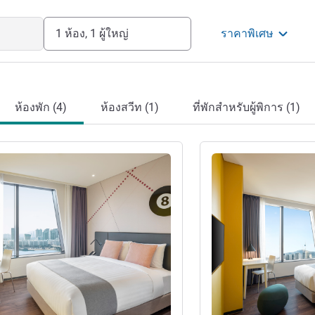
onomy can be enjoyed in one place, with
f restaurants and bars, convention
1 ห้อง, 1 ผู้ใหญ่
ราคาพิเศษ
รโรงแรม
ห้องพัก (4)
ห้องสวีท (1)
ที่พักสำหรับผู้พิการ (1)
ดูรายละเอียด