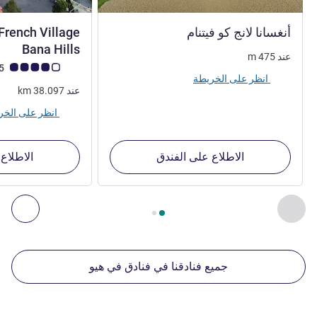
5 نجوم
أنغسانا لانج كو‬ فيتنام
rench Village
4 نجوم
Bana Hills
عند
475
m
ملاحظة أراء العملاء (رأي
4.0/5
انظر على الخريطة
عند
38.097
km
انظر على الخريطة
الاطلاع على الفندق
الاطلاع
الصفحة
1
من
2
, منشآتنا الأخرى القريبة 1 :, منشآتنا الأخرى القريبة 2 :, منشآتنا الأخرى القريبة 3 :, منشآتنا الأخرى القريبة 4 :
السابق - منشآتنا الأخرى القريبة
التال
جميع فنادقنا في فنادق في هيو