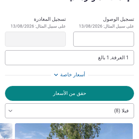
- هوي آن أو هوي أو مدينة دا نانغ. تعال لاستكشاف فيلاتنا المذهلة
التي تضم حمام سباحة ومساحات المعيشة الواسعة.
احجز في هذا الفندق
تسجيل الوصول
تسجيل المغادرة
إدارة الفندق Franck Rodriguez
على سبيل المثال: 13/08/2026
على سبيل المثال: 13/08/2026
1 الغرفة, 1 بالغ
أسعار خاصة
حقق من الأسعار
فيلا (8)
راجع التفاصيل
راجع ال