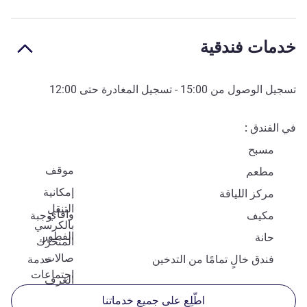
خدمات فندقية
تسجيل الوصول من
15:00
- تسجيل المغادرة حتى
12:00
في الفندق
مسبح
موقف
مطعم
إمكانية
مركز اللياقة
التنقل
وافاي
مكيف
وجبة
بالكرسي
الفطور
حانة
المتحرّك
صالات
فندق خالٍ تمامًا من التدخين
خدمة
اجتماعات
الغرف
اطّلِع على جميع خدماتنا