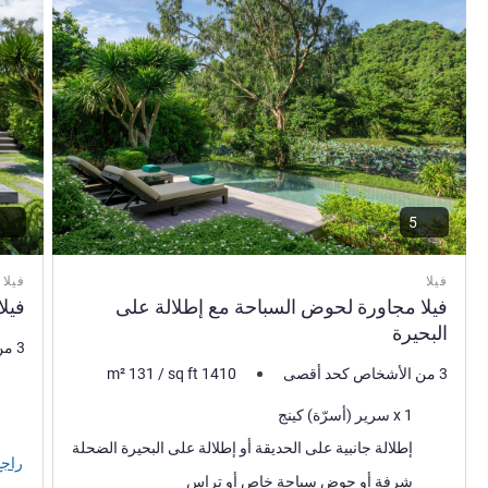
5
فيلا
فيلا
فيلا مجاورة لحوض السباحة مع إطلالة على
فيل
البحيرة
3 من الأشخاص كحد أقصى
3 من الأشخاص كحد أقصى
1410
sq ft
/
131
m²
فرش 
فرش السرير
1 x سرير (أسرّة) كينج
المنا
المناظر:
إطلالة جانبية على الحديقة أو إطلالة على البحيرة الضحلة
راجع
أكثر أماكن الإقامة:
شرفة أو حوض سباحة خاص أو تراس