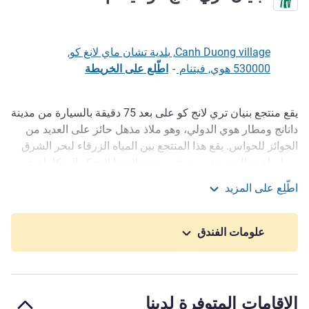
Canh Duong village, بلدية تشان ماي لانغ كو,
530000 هوي, فيتنام
-
اطّلع على الخريطة
يقع منتجع بنيان تري لانج كو على بعد 75 دقيقة بالسيارة من مدينة
الوصف
دانانج ومطار هوي الدولي، وهو ملاذ مذهل حائز على العديد من
الجوائز للحواس. يقع هذا المنتجع بين المياه الزرقاء لبحر الشرق
وسلسلة جبال ترونغ سون في وجهة لاجونا لانج كو المتكاملة في
وسط فيتنام، ويوفر فيلات فاخرة مع حمامات سباحة، مما يعد
اطّلِع على المزيد
بملاذ حصري للمسافرين المميزين.
بنيان تري لانج كو فيتنام
اهرب إلى الجنة الاستوائية في بنيان تري لانج كو. استمتع بأفضل
علومات الفندق
ما في الطبيعة في هوي، فيتنام - المساحات الخضراء المورقة
والمياه المتلألئة والشواطئ البكر.
يعد منتجع بنيان تري لانج كو الوجهة المثالية للمسافرين الذين
الإقامات المتوفرة لدينا
يبحثون عن ملجأ فاخر أو قاعدة لاستكشاف هذه المنطقة الجميلة