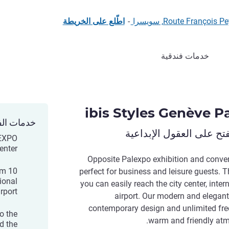
Route Fran, سويسرا
-
اطّلع على الخريطة
خدمات فندقية
ibis Styles Genève P
خدمات الف
ح على العقول الإبداعية
LEXPO
enter
Opposite Palexpo exhibition and convent
om
perfect for business and leisure guests. Th
ional
you can easily reach the city center, inte
irport
airport. Our modern and elegant
contemporary design and unlimited free
to the
warm and friendly atm
d the