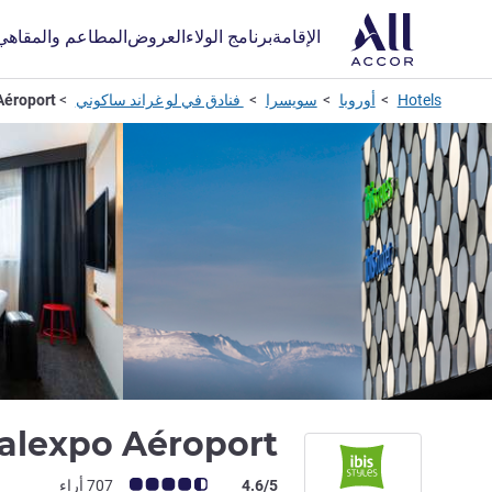
الإقامة
برنامج الولاء
العروض
المطاعم والمقاهي
Hotels
أوروبا
سويسرا
فنادق في لو غراند ساكوني
Aéroport
Palexpo Aéroport
ملاحظة أراء العملاء (رأي ALL)
4.6/5
707 أراء