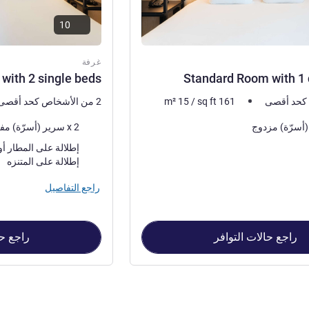
10
غرفة
with 2 single beds
Standard Room with 1
161
sq ft
/
15
m²
2 من الأشخاص كحد أقصى
فرش السرير
2 x سرير (أسرّة) مفرد
المناظر:
إطلالة على المتنزه
راجع التفاصيل
راجع حالات التوافر
راجع حا