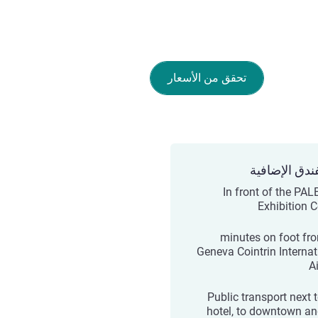
تحقق من الأسعار
ندق الإضافية
In front of the PA
Exhibition C
10 minutes on foot fr
Geneva Cointrin Internat
A
Public transport next 
hotel, to downtown an