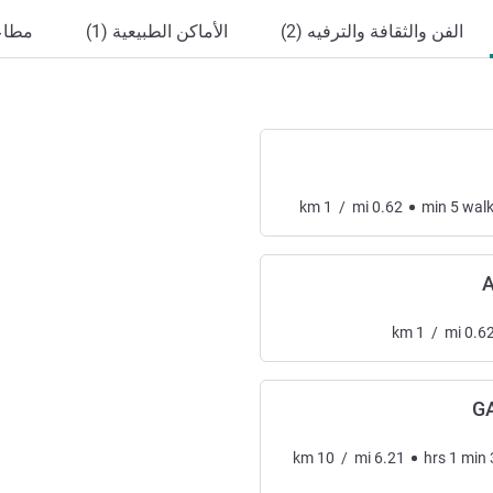
الفن والثقافة والترفيه (2)
الأماكن الطبيعية (1)
مطاعم
km
1
/
mi
0.62
min
5
wal
km
1
/
mi
0.6
G
km
10
/
mi
6.21
hrs
1
min