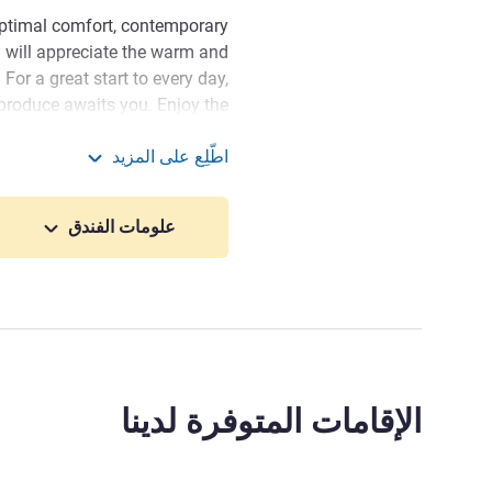
ptimal comfort, contemporary
u will appreciate the warm and
For a great start to every day,
 produce awaits you. Enjoy the
an attentive service that will
اطّلِع على المزيد
make your stay unforgettable.
enève Palexpo Aéroport
u to the ibis Styles Genève
علومات الفندق
 and savor an experience that
, modernity, and practicality.
إدارة الفندق Thierry ABEL
الإقامات المتوفرة لدينا