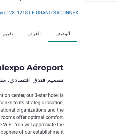
çois Peyrot 28, 1218 LE GRAND-SACONNEX
الوصف
الغرف
تقييم
alexpo Aéroport
تصميم فندق اقتصادي، منفت
ion center, our 3-star hotel is
anks to its strategic location,
rnational organizations and the
 rooms offer optimal comfort,
 WIFI. You will appreciate the
osphere of our establishment.