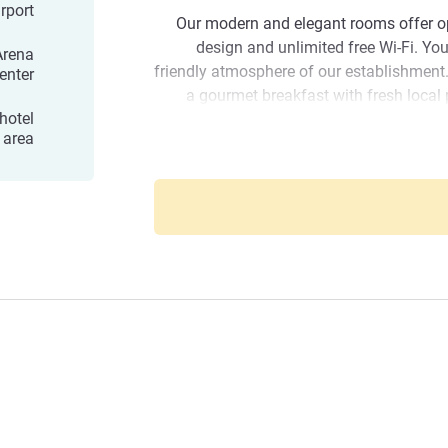
irport
Our modern and elegant rooms offer o
design and unlimited free Wi-Fi. Yo
Arena
friendly atmosphere of our establishment. 
enter
a gourmet breakfast with fresh local
 hotel
pleasant communal areas for relaxing and 
 area
ibis Styles G
My team and I are pleased to welcome yo
Palexpo airport hotel. Book now
combines comfort