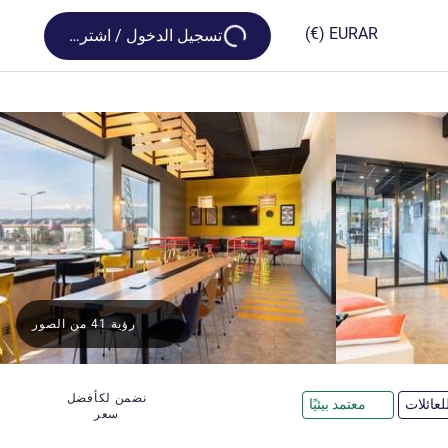
Loading...
(€)
EUR
AR
تسجيل الدخول / اشترك
رؤية 41 من الصور
نضمن لكأفضل
عائلات
معتمد بيئيًا
سعر