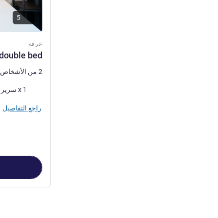
5
غرفة
 double bed
2 من الأشخاص كحد أقصى
فرش السرير
1 x سرير (أسرّة) مزدوج
راجع التفاصيل