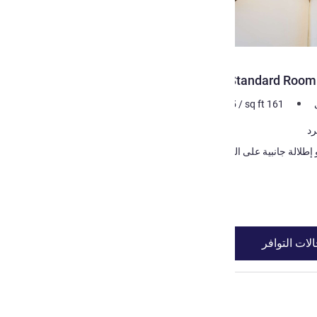
Standard Room 
m²
15
/
sq ft
161
إطلالة على المطار أو إطلالة جانبية على الفناء أو
لات التوافر