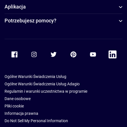
Aplikacja
Potrzebujesz pomocy?
Accor Facebook
Accor Instagram
Accor Twitter
Accor Pinterest
Accor Youtube
Accor Li
Ogólne Warunki Świadczenia Usług
Ogólne Warunki Świadczenia Usług Adagio
Regulamin i warunki uczestnictwa w programie
Dane osobowe
Pliki cookie
Informacja prawna
Do Not Sell My Personal Information