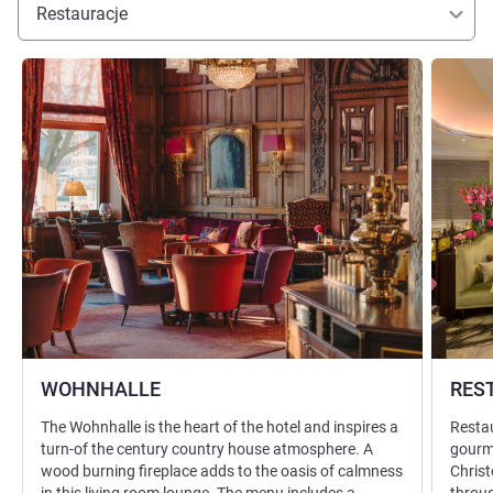
Restauracje
Pokaż szczegóły
Pokaż sz
WOHNHALLE
RES
The Wohnhalle is the heart of the hotel and inspires a
Restau
turn-of the century country house atmosphere. A
gourme
wood burning fireplace adds to the oasis of calmness
Christ