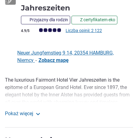
5 gwiazdki
Jahreszeiten
Przyjazny dla rodzin
Z certyfikatem eko
Ocena klientów (Ocena ALL)
Liczba opinii: 2 122
4.9/5
Neuer Jungfernstieg 9 14, 20354 HAMBURG,
Niemcy
-
Zobacz mapę
The luxurious Fairmont Hotel Vier Jahreszeiten is the
Opis
epitome of a European Grand Hotel. Ever since 1897, the
elegant hotel by the Inner Alster has provided guests from
all over the world with charming luxury and timeless
elegance in the heart of the Hanseatic city, close to several
Pokaż więcej
cultural and architectural sights, a number of shopping
Fairmont Hotel Vier Jahreszeiten
opportunities and the Hamburg Messe and Congress
Centre.