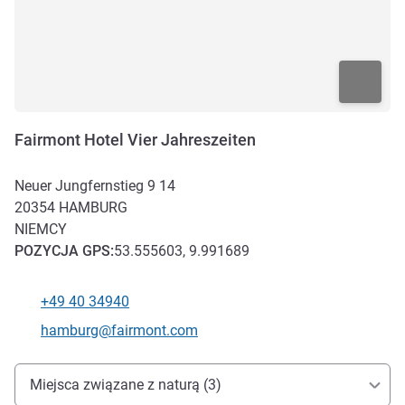
Fairmont Hotel Vier Jahreszeiten
Neuer Jungfernstieg 9 14
20354
HAMBURG
NIEMCY
POZYCJA
GPS
:
53.555603, 9.991689
+49 40 34940
Telefon
Kontaktowy adres e-mail
hamburg@fairmont.com
Dojazd i transport
Miejsca związane z naturą (3)