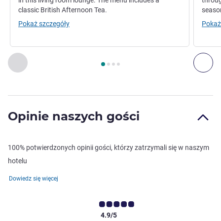
in this living room lounge. The menu includes a
throug
classic British Afternoon Tea.
seaso
Pokaż szczegóły
Pokaż
Strona
1
z
4
, Restauracja 1 : WOHNHALLE , Restauracja 2 
Poprzedni - Restauracja
Nas
Opinie naszych gości
100% potwierdzonych opinii gości, którzy zatrzymali się w naszym
hotelu
Dowiedz się więcej
4.9/5