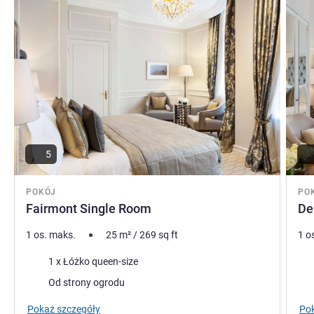
5
POKÓJ
PO
Fairmont Single Room
De
1 os. maks.
25
m²
/
269
sq ft
1 o
Pościel
Poś
1 x Łóżko queen-size
Widoki:
Wid
Od strony ogrodu
Pokaż szczegóły
Pok