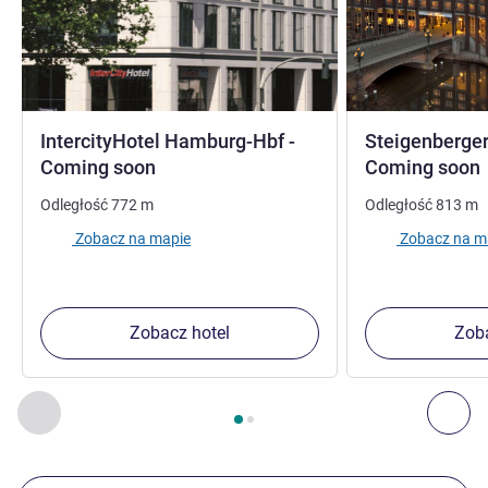
IntercityHotel Hamburg-Hbf -
Steigenberger
4 gwiazdki
Coming soon
Coming soon
Odległość
772
m
Odległość
813
m
Zobacz na mapie
Zobacz na m
Zobacz hotel
Zoba
Strona
1
z
2
, Inne nasze placówki w pobliżu 1 :, Inne nasze pl
Poprzedni - Inne nasze placówki w pobliżu
Nas