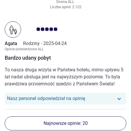
Ocena ALL
Liczba opinii: 2 122
Ocena klientów 5.0/5
Agata
Rodziny -
2025-04-24
Opinie potwierdzone ALL
Bardzo udany pobyt
To nasza druga wizyta w Państwa hotelu, mimo uplywu 5
lat nadal ubsluga jest na najwyższym poziomie. To byla
prawdziwa przyjemność spedzic z Państwem Święta!
POZDRAWIAM SERDECZNIE Agata B. z rodziną
Nasz personel odpowiedział na opinię
Najnowsze opinie: 20