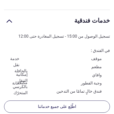
خدمات فندقية
تسجيل الوصول من
15:00
- تسجيل المغادرة حتى
12:00
في الفندق
موقف
خدمة
نقل
مطعم
بالحافلة
إمكانية
وافاي
التنقل
مكيف
وجبة الفطور
حانة
بالكرسي
فندق خالٍ تمامًا من التدخين
المتحرّك
اطّلِع على جميع خدماتنا