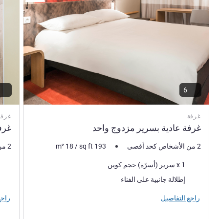
6
غرفة
غرفة
غرفة عادية بسرير مزدوج واحد
غرف
2 من الأشخاص كحد أقصى
193
sq ft
/
18
m²
2 من الأشخاص كحد أقصى
فرش السرير
فرش 
1 x سرير (أسرّة) حجم كوين
المناظر:
المنا
إطلالة جانبية على الفناء
راجع التفاصيل
راجع