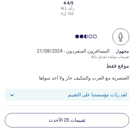
4.4/5
رأي ALL
163 أراء
ملاحظة أراء العملاء 2.5/5
مجهول
المسافرون المنفردون -
21/08/2024
تقييمات مؤكدة لفندق ALL
موقع فقط
العنصرية مع العرب والمكيف حار ولا احد سواها
استجاب فندقنا للمراجعة من null
لقد ردّت مؤسستنا على التقييم
تقييمات 20 الأحدث