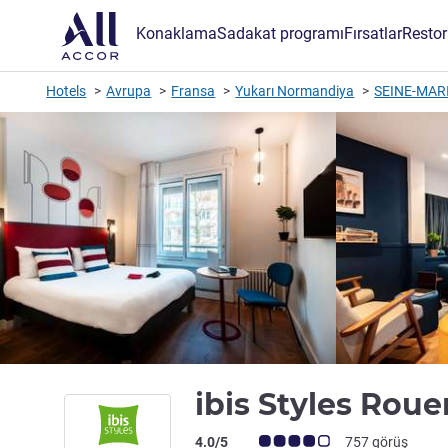
Konaklama
Sadakat programı
Fırsatlar
Restor
Hotels
Avrupa
Fransa
Yukarı Normandiya
SEINE-MAR
ibis Styles Rou
Avis müşterileri puanı (ALL Puanlama)
4.0/5
757 görüş