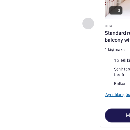
3
Önceki - Oda
ODA
Standard r
balcony wi
1 kişi maks.
Şilte
1 x Tek ki
Manzara:
Şehir tarafı veya Tarihi y
tarafı
Konaklama eks
Balkon
Ayrıntıları gös
M