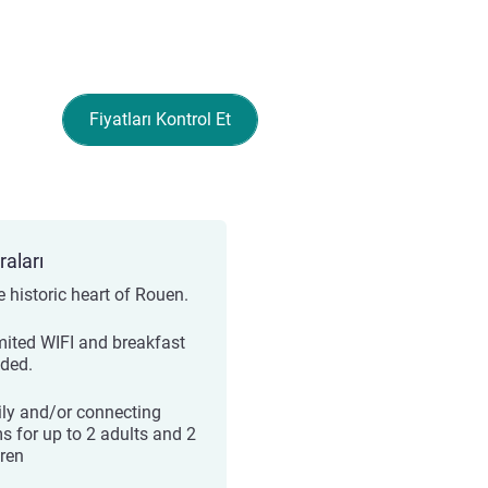
Fiyatları Kontrol Et
raları
e historic heart of Rouen.
mited WIFI and breakfast
uded.
ly and/or connecting
s for up to 2 adults and 2
dren