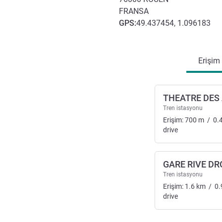
FRANSA
GPS
:
49.437454, 1.096183
Erişim ve ulaşım
Erişim
THEATRE DES
Tren istasyonu
Erişim:
700
m
/
0.
drive
GARE RIVE DR
Tren istasyonu
Erişim:
1.6
km
/
0.
drive