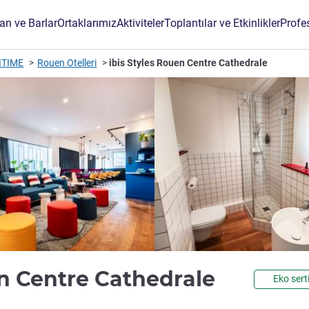
an ve Barlar
Ortaklarımız
Aktiviteler
Toplantılar ve Etkinlikler
Profe
ITIME
Rouen Otelleri
ibis Styles Rouen Centre Cathedrale
3 yıldız
en Centre Cathedrale
Eko serti