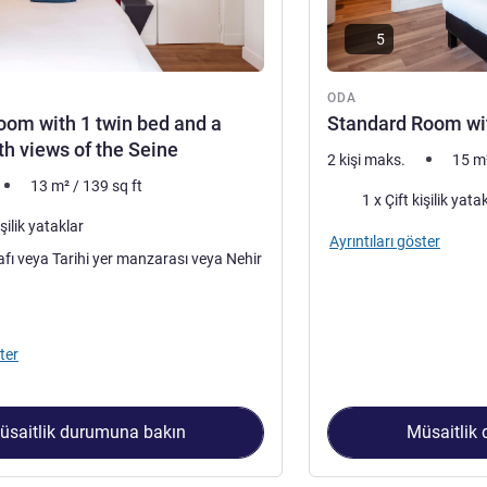
5
ODA
oom with 1 twin bed and a
Standard Room wi
th views of the Seine
2 kişi maks.
15
m
13
m²
/
139
sq ft
Şilte
1 x Çift kişilik yata
şilik yataklar
Ayrıntıları göster
er manzarası veya Nehir
traları:
ter
üsaitlik durumuna bakın
Müsaitlik