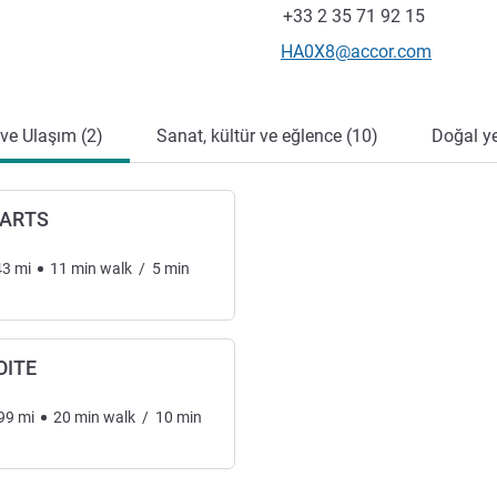
Faks
+33 2 35 71 92 15
İletişim için e-posta
HA0X8@accor.com
 ve Ulaşım (2)
Sanat, kültür ve eğlence (10)
Doğal ye
 ARTS
43
mi
11
min
walk
/
5
min
OITE
99
mi
20
min
walk
/
10
min