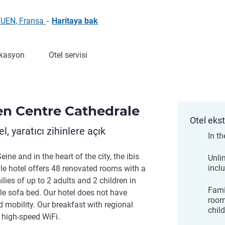
OUEN, Fransa
-
Haritaya bak
kasyon
Otel servisi
uen Centre Cathedrale
Otel ekst
l, yaratıcı zihinlere açık
In th
ine and in the heart of the city, the ibis
Unli
incl
le hotel offers 48 renovated rooms with a
es of up to 2 adults and 2 children in
Fami
le sofa bed. Our hotel does not have
room
 mobility. Our breakfast with regional
chil
e high-speed WiFi.