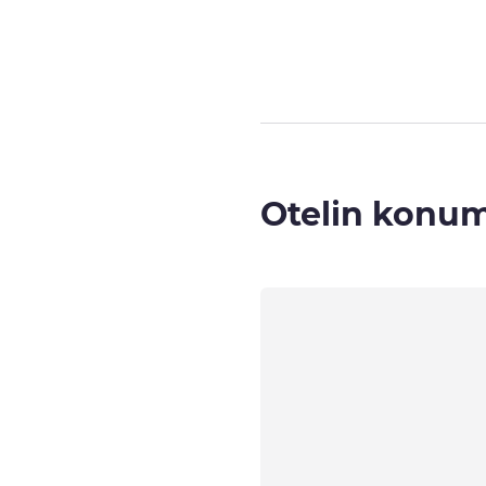
Sayfa
1
/
3
, Oda
Otelin konu