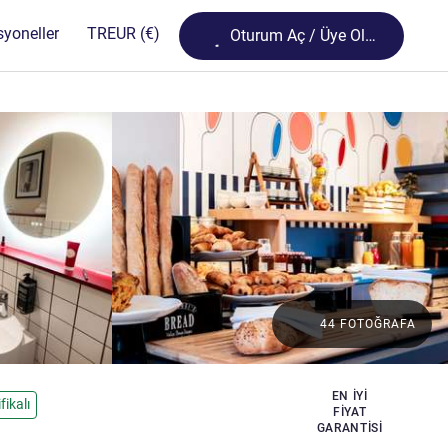
Loading...
syoneller
TR
EUR
(€)
Oturum Aç / Üye Olun
44 FOTOĞRAFA
EN IYI
fikalı
FIYAT
GARANTISI