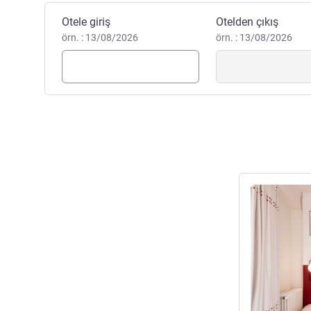
Bu otelde rezervasyon yaptırın
Otele giriş
Otelden çıkış
örn. : 13/08/2026
örn. : 13/08/2026
Ayrıntıları gös