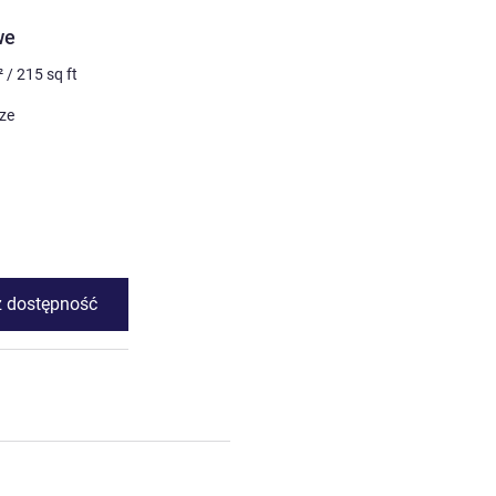
we
²
/
215
sq ft
ize
 dostępność