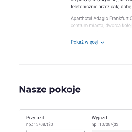
telefonicznie przez całą dobę
Aparthotel Adagio Frankfurt C
centrum miasta, dworca kolej
znajduje się 5 minut spacere
wygodny dojazd samochodem
Pokaż więcej
Aparthotel Adagio Frankfurt C
Aparthotel Adagio Fran
muzeum dla młodszych i star
Paulskirche, zrelaksuj się w
Aparthotel znajduje się w po
świecie organizatorów targó
Nasze pokoje
podziwiać niepowtarzalną pa
przydomek "Mainhatten".
Znasz nocną panoramę Fran
doskonały widok na Frankfurt
Zarezerwuj ten hotel
Przyjazd
Wyjazd
Manuela Martin, Zarządzani
np.: 13/08/{$3
np.: 13/08/{$3