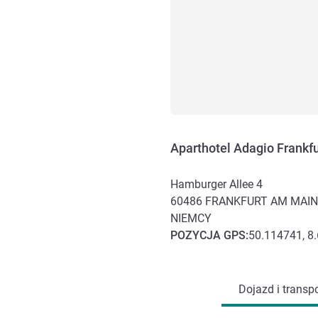
Aparthotel Adagio Frankf
Hamburger Allee 4
60486
FRANKFURT AM MAIN
NIEMCY
POZYCJA
GPS
:
50.114741, 8
Dojazd i transport
Dojazd i transpo