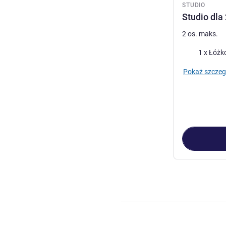
STUDIO
Studio dla
2 os. maks.
Pościel
1 x Łóżk
Pokaż szczeg