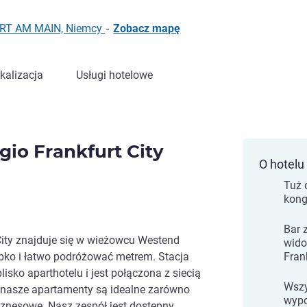
URT AM MAIN, Niemcy
-
Zobacz mapę
kalizacja
Usługi hotelowe
gio Frankfurt City
O hotelu
Tuż 
kong
Bar 
City znajduje się w wieżowcu Westend
wido
bko i łatwo podróżować metrem. Stacja
Fran
lisko aparthotelu i jest połączona z siecią
Wszy
i nasze apartamenty są idealne zarówno
wypo
biznesowe. Nasz zespół jest dostępny