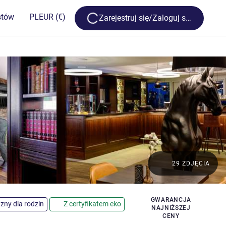
Loading...
stów
PL
EUR
(€)
Zarejestruj się/Zaloguj się
29 ZDJĘCIA
GWARANCJA
zny dla rodzin
Z certyfikatem eko
NAJNIŻSZEJ
CENY