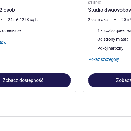
STUDIO
 2 osób
Studio dwuosobo
24
m²
/
258
sq ft
2 os. maks.
20
m
Pościel
o queen-size
1 x Łóżko queen-s
Widoki:
Od strony miasta
óły
Zalety obiektu:
Pokój narożny
Pokaż szczegóły
Zobacz dostępność
Zobacz