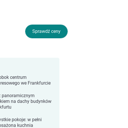
Sprawdź ceny
obok centrum
resowego we Frankfurcie
z panoramicznym
kiem na dachy budynków
kfurtu
stkie pokoje: w pełni
sażona kuchnia