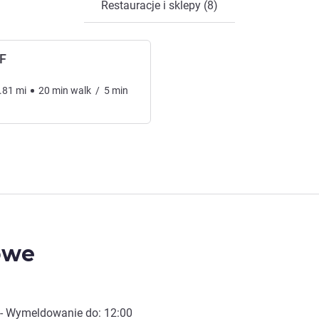
Restauracje i sklepy (8)
F
.81
mi
20
min
walk
/
5
min
owe
- Wymeldowanie do:
12:00