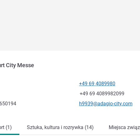
urt City Messe
+49 69 4089980
Telefon
Faks
+49 69 4089982099
Kontaktowy adres e-mail
.650194
h9939@adagio-city.com
rt (1)
Sztuka, kultura i rozrywka (14)
Miejsca związ