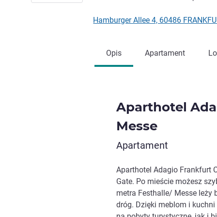
Hamburger Allee 4, 60486 FRANKF
Opis
Apartament
Lo
Aparthotel Ada
Messe
Apartament
Aparthotel Adagio Frankfurt 
Gate. Po mieście możesz szy
metra Festhalle/ Messe leży b
dróg. Dzięki meblom i kuchn
na pobyty turystyczne, jak i 