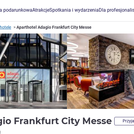
ta podarunkowa
Atrakcje
Spotkania i wydarzenia
Dla profesjonali
hotele
Aparthotel Adagio Frankfurt City Messe
io Frankfurt City Messe
Przyja
1