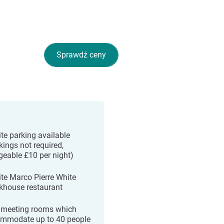
Sprawdź ceny
ite parking available
kings not required,
geable £10 per night)
ite Marco Pierre White
khouse restaurant
meeting rooms which
mmodate up to 40 people