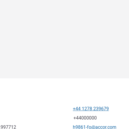
+44 1278 239679
Telefon
Faks
+44000000
Kontaktowy adres e-mail
2.997712
h9861-fo@accor.com