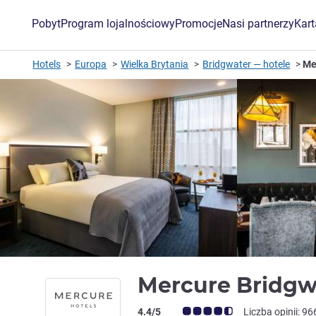
Pobyt
Program lojalnościowy
Promocje
Nasi partnerzy
Kar
Hotels
Europa
Wielka Brytania
Bridgwater — hotele
Me
Mercure Bridgw
Ocena klientów (Ocena ALL)
4.4/5
Liczba opinii: 96