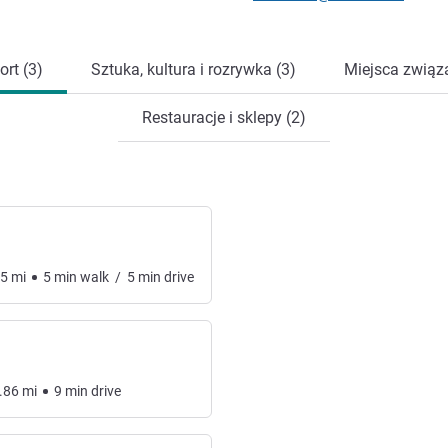
ort (3)
Sztuka, kultura i rozrywka (3)
Miejsca związa
Restauracje i sklepy (2)
.5
mi
5
min
walk
/
5
min
drive
.86
mi
9
min
drive