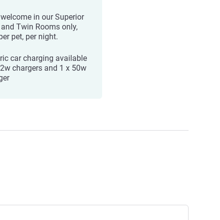
 welcome in our Superior
 and Twin Rooms only,
er pet, per night.
tric car charging available
22w chargers and 1 x 50w
ger