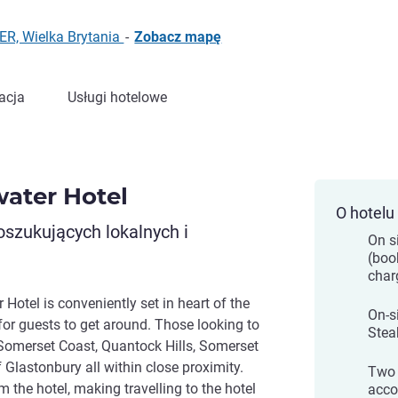
R, Wielka Brytania
-
Zobacz mapę
acja
Usługi hotelowe
ater Hotel
O hotelu
oszukujących lokalnych i
On s
(boo
char
Hotel is conveniently set in heart of the
On-s
 for guests to get around. Those looking to
Stea
 Somerset Coast, Quantock Hills, Somerset
 Glastonbury all within close proximity.
Two 
m the hotel, making travelling to the hotel
acco