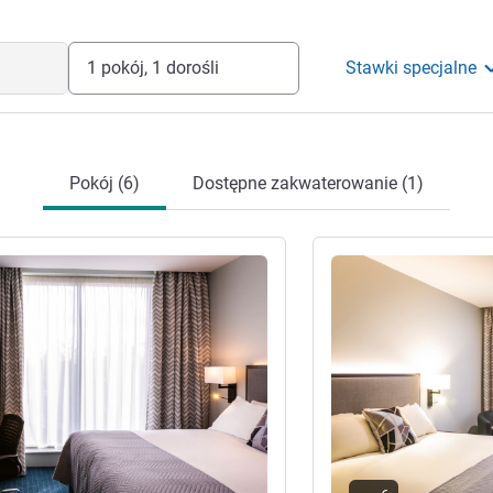
 both Hinkley Point C and the Gravity
ratas battery plant) Bridgwater is the
est.
1 pokój, 1 dorośli
Stawki specjalne
otelem
Pokój (6)
Dostępne zakwaterowanie (1)
óły
Pokaż szczegóły