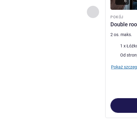
6
Poprzedni - Pokój
POKÓJ
Double roo
2 os. maks.
Pościel
1 x Łóżk
Widoki:
Od stron
Pokaż szczeg
Strona
1
z
3
, Po