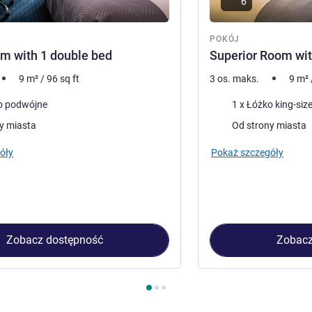
6
POKÓJ
m with 1 double bed
Superior Room wit
9
m²
/
96
sq ft
3 os. maks.
9
m²
Pościel
o podwójne
1 x Łóżko king-siz
Widoki:
y miasta
Od strony miasta
óły
Pokaż szczegóły
Zobacz dostępność
Zobacz
kój 1 : Double room with 1 double bed , Pokój 2 : Superior Room 