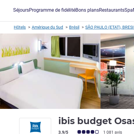
Séjours
Programme de fidélité
Bons plans
Restaurants
Spa
Hôtels
Amérique du Sud
Brésil
SÃO PAULO (ETAT), BRES
ibis budget Os
Note Avis clients (Note ALL)
3.9/5
1 081 avis