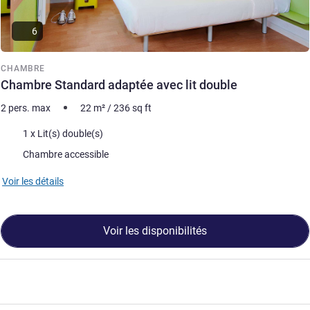
6
CHAMBRE
Chambre Standard adaptée avec lit double
2 pers. max
22
m²
/
236
sq ft
Literie
1 x Lit(s) double(s)
Chambre accessible
Voir les détails
Voir les disponibilités