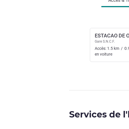
Accès & T
ESTACAO DE 
Gare S.N.C.F.
Accès:
1.5
km
/
0.
en voiture
Services de l