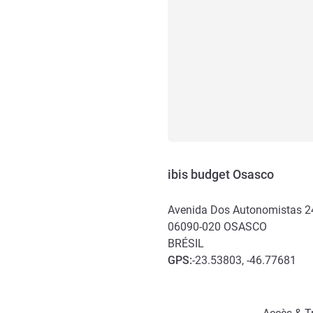
ibis budget Osasco
Avenida Dos Autonomistas 2
06090-020
OSASCO
BRÉSIL
GPS
:
-23.53803, -46.77681
Accès et transports