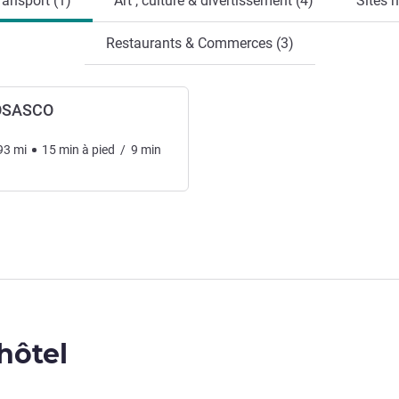
ransport (1)
Art , culture & divertissement (4)
Sites n
Restaurants & Commerces (3)
OSASCO
93
mi
15
min
à pied
/
9
min
'hôtel