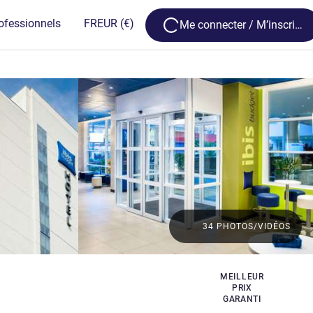
Loading...
ofessionnels
FR
EUR
(€)
Me connecter / M’inscrire
34 PHOTOS/VIDÉOS
MEILLEUR
PRIX
GARANTI