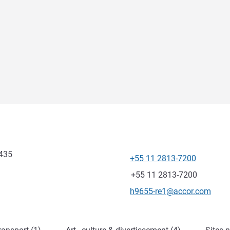
435
+55 11 2813-7200
Téléphone
Fax
+55 11 2813-7200
Email de contact
h9655-re1@accor.com