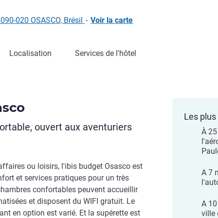
6090-020 OSASCO, Brésil
-
Voir la carte
Localisation
Services de l'hôtel
asco
Les plus 
rtable, ouvert aux aventuriers
À 25
l'aé
Pau
ffaires ou loisirs, l'ibis budget Osasco est
A 7 
nfort et services pratiques pour un très
l'au
 chambres confortables peuvent accueillir
atisées et disposent du WIFI gratuit. Le
A 10
ant en option est varié. Et la supérette est
vill