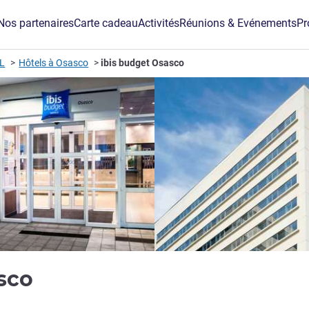
Nos partenaires
Carte cadeau
Activités
Réunions & Evénements
Pr
IL
Hôtels à Osasco
ibis budget Osasco
2 étoiles
asco