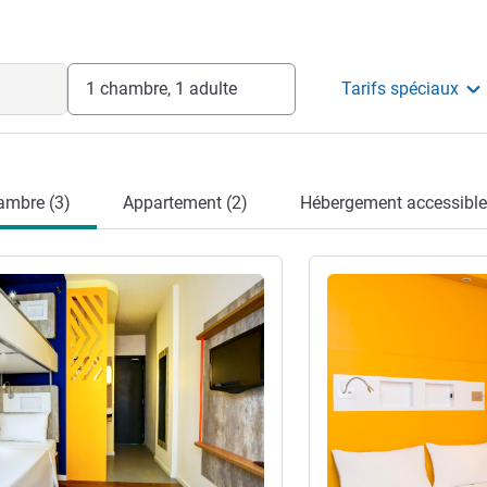
lent rapport qualité-prix, notre hôtel
nique.
on de l'hôtel
1 chambre, 1 adulte
Tarifs spéciaux
ambre (3)
Appartement (2)
Hébergement accessible
s
Voir les détails