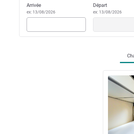
décoration moderne et un excel
Réserver cet hôtel
Arrivée
Départ
vous offrira une expérience u
ex: 13/08/2026
ex: 13/08/2026
Bruna Belic Lombello, Directi
Ch
Voir les détail