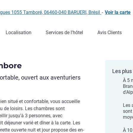
igues 1055 Tamboré, 06460-040 BARUERI, Brésil
-
Voir la carte
Localisation
Services de l'hôtel
Avis Clients
mbore
Les plus 
rtable, ouvert aux aventuriers
À 5 
Bran
d'Alp
ien situé et confortable, vous accueille
Les 
u de loisirs. Les chambres sont
sont
illir jusqu'à 3 personnes, avec
moye
it déjeuner varié et dîner à la carte. Les
rette ouverte nuit et jour propose des en-
À 10