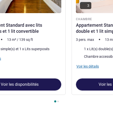
3
re
CHAMBRE
t Standard avec lits
Appartement Stand
et 1 lit convertible
double et 1 lit si
13
m²
/
139
sq ft
3 pers. max
13
m
Literie
1 x Lit(s) simple(s) et 1 x Lits superposés
Chambre accessib
s
Voir les détails
Voir les disponibilités
Voir les
ambre 1 : Appartement Standard avec lits superposés et 1 lit co