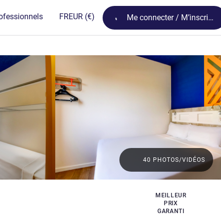
Loading...
ofessionnels
FR
EUR
(€)
Me connecter / M’inscrire
40 PHOTOS/VIDÉOS
MEILLEUR
PRIX
GARANTI