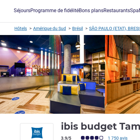
Séjours
Programme de fidélité
Bons plans
Restaurants
Spa
Hôtels
Amérique du Sud
Brésil
SÃO PAULO (ETAT), BRES
ibis budget Ta
Note Avis clients (Note ALL)
3.9/5
1 750 avis