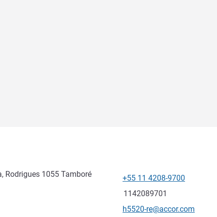
a, Rodrigues 1055 Tamboré
+55 11 4208-9700
Téléphone
Fax
1142089701
Email de contact
h5520-re@accor.com