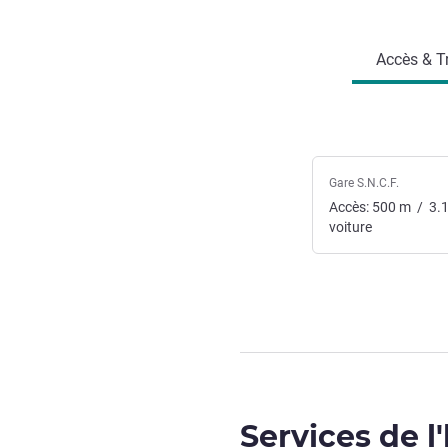
Accès et transports
Accès & T
Gare S.N.C.F.
Accès:
500
m
/
3.
voiture
Services de l