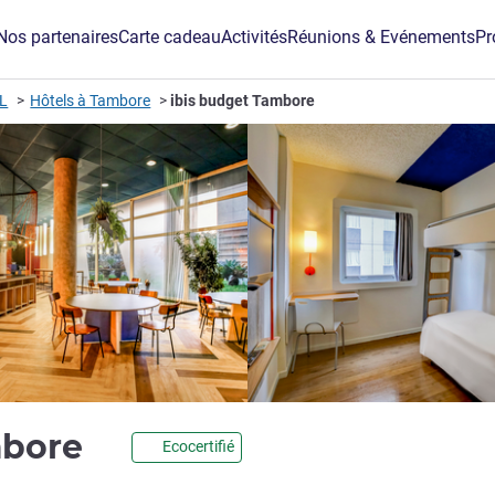
Nos partenaires
Carte cadeau
Activités
Réunions & Evénements
Pr
IL
Hôtels à Tambore
ibis budget Tambore
2 étoiles
mbore
Ecocertifié