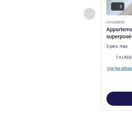
5
Précédent - Chamb
CHAMBRE
Appartemen
superposés 
3 pers. max
Literie
Voir les détail
Page
1
sur
2
, Ch