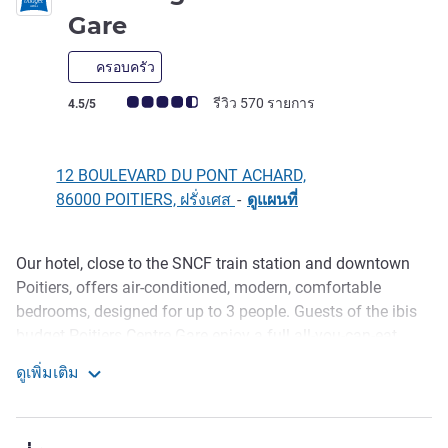
2 ดาว
Gare
ครอบครัว
คะแนนความคิดเห็นจากแขก (เรทติ้งบน ALL)
รีวิว 570 รายการ
4.5/5
12 BOULEVARD DU PONT ACHARD,
86000 POITIERS, ฝรั่งเศส
-
ดูแผนที่
Our hotel, close to the SNCF train station and downtown
รายละเอียด
Poitiers, offers air-conditioned, modern, comfortable
bedrooms, designed for up to 3 people. Guests of the ibis
budget Poitiers Centre Gare enjoy a full all-you-can-eat
breakfast, as well as free unlimited WiFi throughout the
ดูเพิ่มเติม
hotel. There are several restaurants nearby if you are
ibis budget Poitiers Centre Gare
hungry.
Capital of Poitou-Charentes, Poitiers charms visitors with