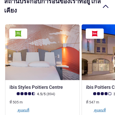
สถานประกอบการอื่นของเราที่อยู่ใกล้
เคียง
3 ดาว
ibis Styles Poitiers Centre
ibis Poitiers 
คะแนนความคิดเห็นจากแขก (เรทติ้งบน ALL)
รีวิว รายการ
คะแนนความคิดเห็
4.5/5
(894
)
3
ที่
505
m
ที่
547
m
ดูแผนที่
ดูแผนที่