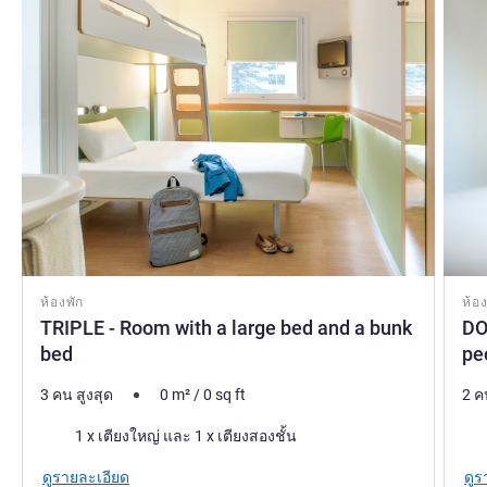
ห้องพัก
ห้อง
TRIPLE - Room with a large bed and a bunk
DO
bed
pe
3 คน สูงสุด
0
m²
/
0
sq ft
2 ค
เครื่องนอน
เคร
1 x เตียงใหญ่ และ 1 x เตียงสองชั้น
ดูรายละเอียด
ดูร