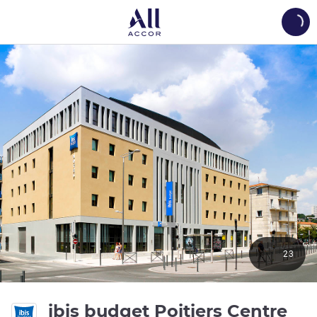
Load
23
ibis budget Poitiers Centre