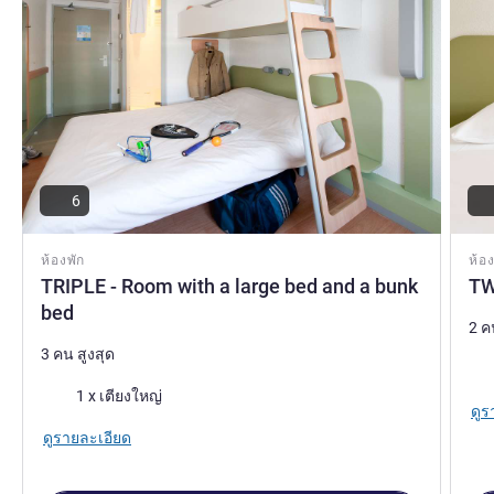
6
ห้องพัก
ห้อง
TRIPLE - Room with a large bed and a bunk
TW
bed
2 ค
3 คน สูงสุด
เคร
เครื่องนอน
1 x เตียงใหญ่
ดูร
ดูรายละเอียด