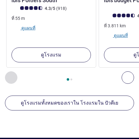
ibis Poitiers South
ibis budget Po
2 ดาว
คะแนนความคิดเห็นจากแขก (เรทติ้งบน ALL)
รีวิว รายการ
4.3/5
(918
)
คะแนนความคิดเห็
4
ที่
55
m
ที่
3.811
km
ดูแผนที่
ดูแผนที่
ดูโรงแรม
ดู
หน้า
1
จาก
2
, สถานประกอบการอื่นของเราที่อยู่ใกล้เคียง 1 :, ส
ก่อนหน้า - สถานประกอบการอื่นของเราที่อยู่ใกล้เคียง
ถัด
ดูโรงแรมทั้งหมดของเราใน โรงแรมใน ปัวตีเย