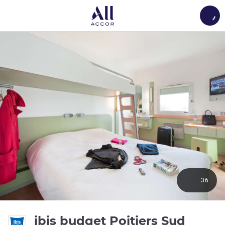
Load
36
2 ดาว
ibis budget Poitiers Sud