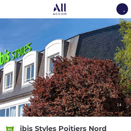
Load
24
3 ดาว
ibis Styles Poitiers Nord