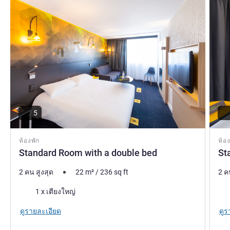
5
ห้องพัก
ห้อง
Standard Room with a double bed
St
2 คน สูงสุด
22
m²
/
236
sq ft
2 ค
เครื่องนอน
เคร
1 x เตียงใหญ่
ดูรายละเอียด
ดูร