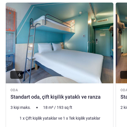
ekibimiz, şehir konaklamanızı en iyi şekilde
Ayrıntıları göster
Ayrıntı
değerlendirmenize yardımcı olacaktır.
Hasan KARADAS Otel Yönetimi
6
ODA
OD
Standart oda, çift kişilik yataklı ve ranza
Sta
3 kişi maks.
18
m²
/
193
sq ft
2 k
Şilte
Şilt
1 x Çift kişilik yataklar ve 1 x Tek kişilik yataklar