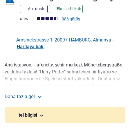
Aile dostu
Eko sertifikalı
Avis müşterileri puanı (ALL Puanlama)
986 görüş
4.3/5
Amsinckstrasse 1, 20097 HAMBURG, Almanya
-
Haritaya bak
Ana istasyon, Hafencity, şehir merkezi, Mönckebergstraße
Açıklama
ve daha fazlası! "Harry Potter" sahnelenen bir tiyatro ve
Elbphilharmonie ile Speicherstadt yakındadır. Odalarımız
mükemmel ses geçirmezlik özelliğine ve tatlı rüyaları
garanti eden rahatlıkta yataklara sahiptir! Otopark
Daha fazla gör
mevcuttur. Mini marketimizde içecek ve atıştırmalık
ibis budget Hamburg City
seçenekleri bulunur. Zengin seçenekler ve spesiyal
kahvelerin sunulduğu açık büfe kahvaltımızın tadını
tel bilgisi
çıkarın.