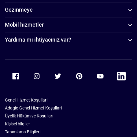
Gezinmeye
Mobil hizmetler
Yardıma mı ihtiyacınız var?
Accor Facebook
Accor Instagram
Accor Twitter
Accor Pinterest
Accor Youtube
Accor Li
Genel Hizmet Koşullari
Adagio Genel Hizmet Koşullari
Üyelik Hüküm ve Koşulları
Kişisel bilgiler
Tanımlama Bilgileri