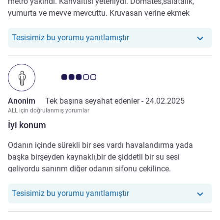
metro yakındı. Kahvaltısı yeterliydi. Domates,salatalık,
yumurta ve meyve mevcuttu. Kruvasan yerine ekmek
sunuluyor. Oda temiz idi. Tek bize uymayan noktası duşun
tuvalet içerisinde değil ayrı bir kabin olarak odada yer
Otelimiz şu yoruma yanıt v
Tesisimiz bu yorumu yanıtlamıştır
almasıydı. Buzlu camlı bir kapı ile odadan ayrılmıştı.
Avis müşterileri puanı 3.0/5
Anonim
Tek başına seyahat edenler -
24.02.2025
ALL için doğrulanmış yorumlar
İyi konum
Odanın içinde sürekli bir ses vardı havalandırma yada
başka birşeyden kaynaklı,bir de şiddetli bir su sesi
geliyordu sanırım diğer odanın sifonu çekilince.
Otelimiz şu yoruma yanıt ve
Tesisimiz bu yorumu yanıtlamıştır