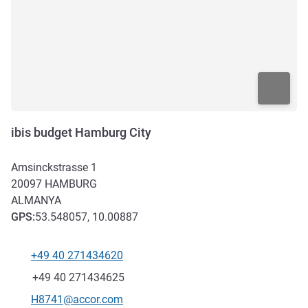
ibis budget Hamburg City
Amsinckstrasse 1
20097
HAMBURG
ALMANYA
GPS
:
53.548057, 10.00887
+49 40 271434620
Telefon
Faks
+49 40 271434625
İletişim için e-posta
H8741@accor.com