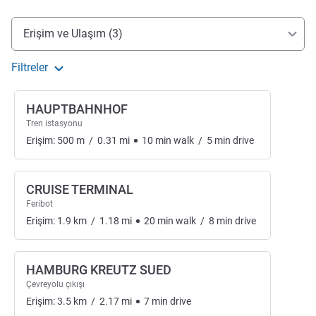
Erişim ve ulaşım
Erişim ve Ulaşım (3)
Filtreler
HAUPTBAHNHOF
Tren istasyonu
Erişim:
500
m
/
0.31
mi
10
min
walk
/
5
min
drive
CRUISE TERMINAL
Feribot
Erişim:
1.9
km
/
1.18
mi
20
min
walk
/
8
min
drive
HAMBURG KREUTZ SUED
Çevreyolu çıkışı
Erişim:
3.5
km
/
2.17
mi
7
min
drive