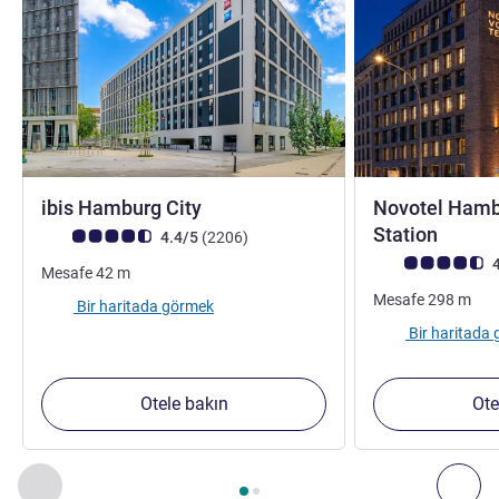
3 yıldız
ibis Hamburg City
Novotel Hamb
Station
Avis müşterileri puanı (ALL Puanlama)
görüş
4.4/5
(2206
)
Avis müşterileri 
4
Mesafe
42
m
Mesafe
298
m
Bir haritada görmek
Bir haritada
Otele bakın
Ote
Sayfa
1
/
2
, Yakınlardaki diğer tesislerimiz 1 :, Yakınlardaki diğ
Önceki - Yakınlardaki diğer tesislerimiz
Sonr