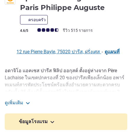
2 ดาว
Paris Philippe Auguste
ครอบครัว
คะแนนความคิดเห็นจากแขก (เรทติ้งบน ALL)
รีวิว 515 รายการ
4.6/5
12 rue Pierre Bayle, 75020 ปารีส, ฝรั่งเศส
-
ดูแผนที่
อดาจิโอ แอคเซส ปารีส ฟิลิป ออกุสต์ ตั้งอยู่ห่างจาก Père
รายละเอียด
Lachaise ในเขตปกครองที่ 20 ของปารีสเพียงเล็กน้อย อพาร์
ทเมนท์สารพัดประโยชน์พร้อมสิ่งอำนวยความสะดวกครบ
ครันทั้ง 35 ห้องมีตั้งแต่สตูดิโอไปจนถึงอพาร์ทเมนท์แบบ 2
ห้อง และอพาร์ทโฮเทลแห่งนี้ยังโดดเด่นด้วยลาน กว้างเขียว
ดูเพิ่มเติม
ชอุ่มที่เปี่ยมเสน่ห์ มีสถานีรถไฟใต้ดินอยู่ห่างออกไปไม่เกิน
Aparthotel Adagio Access Paris Philippe Auguste
109 หลา (100 ม.) สำรวจย่านอันมีชีวิตชีวาที่มีแกลเลอรี
ศิลปะ สถานที่จัดคอนเสิร์ต และร้านค้ามากมาย ทั้งหมดนี้ตั้ง
ข้อมูลโรงแรม
อยู่บนถนนอันเงียบสงบ