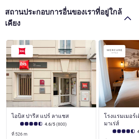
สถานประกอบการอื่นของเราที่อยู่ใกล้
เคียง
3 ดาว
ไอบิส ปารีส แปร์ ลาแชส
โรงแรมเมอร์เค
4 ดาว
มาเร่ส์
คะแนนความคิดเห็นจากแขก (เรทติ้งบน ALL)
รีวิว รายการ
4.6/5
(800
)
คะแนนความคิดเห็
4
ที่
526
m