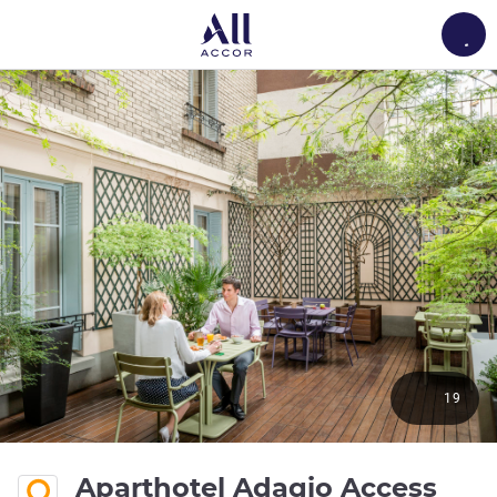
Load
19
Aparthotel Adagio Access