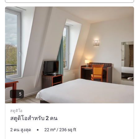
ดูรายละเอียด
5
สตูดิโอ
สตูดิโอสำหรับ 2 คน
2 คน สูงสุด
22
m²
/
236
sq ft