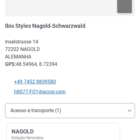
Ibis Styles Nagold-Schwarzwald
Inselstrasse 14
72202
NAGOLD
ALEMANHA
GPS
:
48.54964, 8.72394
+49 7452 8839580
Telefone
E-mail de contato
h8077-FO1@accor.com
Acesso e transporte
Acesso e transporte (1)
NAGOLD
Estação ferroviária