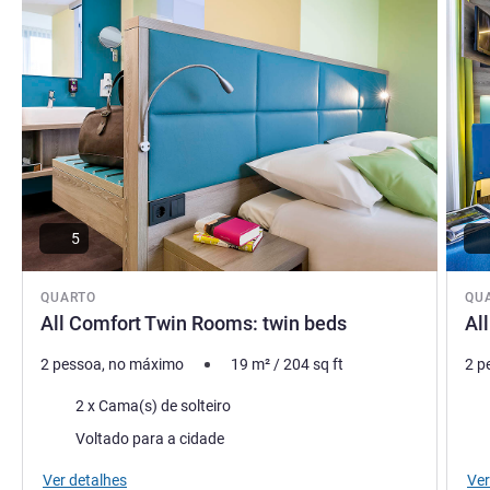
5
QUARTO
QU
All Comfort Twin Rooms: twin beds
Al
2 pessoa, no máximo
19
m²
/
204
sq ft
2 p
Roupa de cama
Rou
2 x Cama(s) de solteiro
Vistas:
Vist
Voltado para a cidade
Ver detalhes
Ver