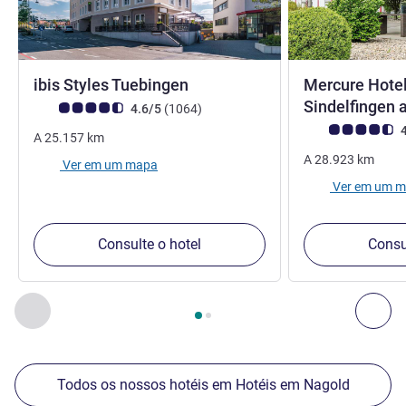
ibis Styles Tuebingen
Mercure Hotel
Sindelfingen 
Classificação clientes Avis (Classificação ALL)
comentários
4.6/5
(1064
)
Classificação clie
4
A
25.157
km
A
28.923
km
Ver em um mapa
Ver em um 
Consulte o hotel
Consu
Página
1
de
2
, Nossos outros estabelecimentos nas proximid
Anterior - Nossos outros estabelecimentos nas proximid
Pró
Todos os nossos hotéis em Hotéis em Nagold