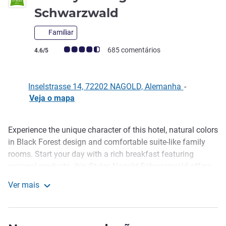
Schwarzwald
Familiar
Classificação clientes Avis (Classificação ALL)
685 comentários
4.6/5
Inselstrasse 14, 72202 NAGOLD, Alemanha
-
Veja o mapa
Experience the unique character of this hotel, natural colors
Descrição
in Black Forest design and comfortable suite-like family
rooms. Start your day with a rich breakfast featuring
regional products. ibis Styles Nagold-Schwarzwald offers
free extras to hotel guests. Sauna, fitness and wellness
Ver mais
area, free coffee, tea and water until 10 p.m. and WIFI in
Ibis Styles Nagold-Schwarzwald
the entire hotel.
The ibis Styles Nagold-Schwarzwald hotel is close to