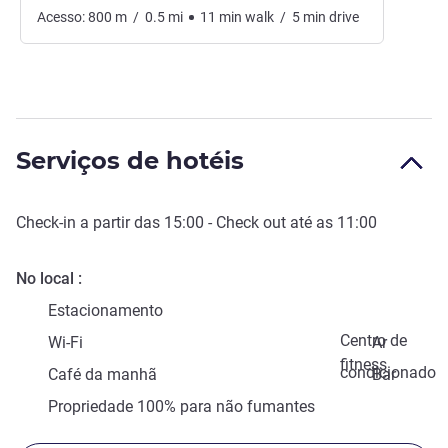
Acesso:
800
m
/
0.5
mi
11
min
walk
/
5
min
drive
Serviços de hotéis
Check-in
a partir das
15:00
-
Check out
até as
11:00
No local
Estacionamento
Centro de
Wi-Fi
Ar
fitness
condicionado
Café da manhã
Bar
Propriedade 100% para não fumantes