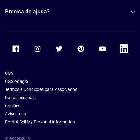
Precisa de ajuda?
Accor Facebook
Accor Instagram
Accor Twitter
Accor Pinterest
Accor Youtube
Accor Li
CGS
CGS Adagio
Termos e Condições para Associados
Dados pessoais
Cookies
Aviso Legal
Do Not Sell My Personal Information
© Accor2019