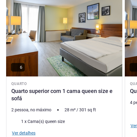
Arjan WILBERS, Gerência do hotel
6
QUARTO
QU
Quarto superior com 1 cama queen size e
Qu
sofá
4 p
2 pessoa, no máximo
28
m²
/
301
sq ft
Rou
Roupa de cama
1 x Cama(s) queen size
Ver
Ver detalhes