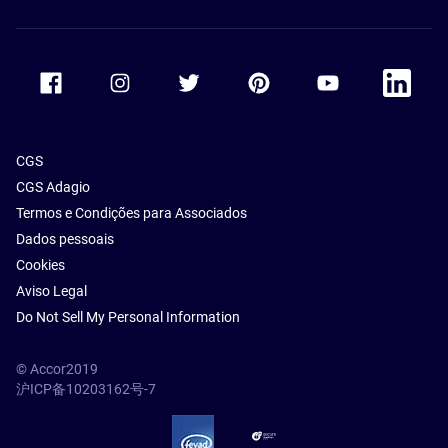
Accor Facebook
Accor Instagram
Accor Twitter
Accor Pinterest
Accor Youtube
Accor Li
CGS
CGS Adagio
Termos e Condições para Associados
Dados pessoais
Cookies
Aviso Legal
Do Not Sell My Personal Information
© Accor2019
沪ICP备10203162号-7
SSL Secure – globalSign