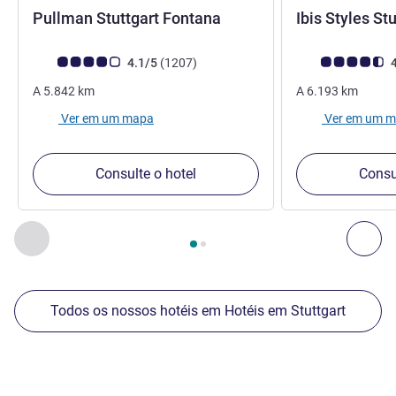
4,5 estrelas
Pullman Stuttgart Fontana
Ibis Styles St
Classificação clientes Avis (Classificação ALL)
comentários
Classificação clie
4.1/5
(1207
)
4
A
5.842
km
A
6.193
km
Ver em um mapa
Ver em um 
Consulte o hotel
Consu
Página
1
de
2
, Nossos outros estabelecimentos nas proximid
Anterior - Nossos outros estabelecimentos nas proximid
Pró
Todos os nossos hotéis em Hotéis em Stuttgart