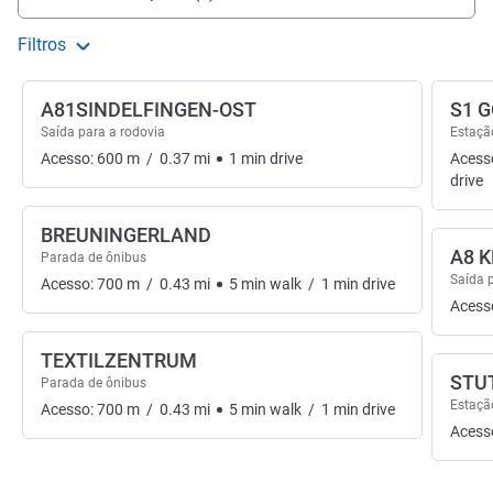
Filtros
A81SINDELFINGEN-OST
S1 
Saída para a rodovia
Estação
Acesso:
600
m
/
0.37
mi
1
min
drive
Acess
drive
BREUNINGERLAND
A8 
Parada de ônibus
Saída 
Acesso:
700
m
/
0.43
mi
5
min
walk
/
1
min
drive
Acess
TEXTILZENTRUM
STU
Parada de ônibus
Estação
Acesso:
700
m
/
0.43
mi
5
min
walk
/
1
min
drive
Acess