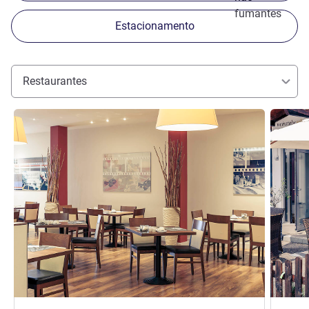
fumantes
Estacionamento
Restaurantes
Ver detalhes
Ver deta