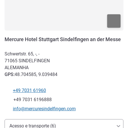
Mercure Hotel Stuttgart Sindelfingen an der Messe
Schwertstr. 65, -, -
71065
SINDELFINGEN
ALEMANHA
GPS
:
48.704585, 9.039484
+49 7031 61960
Telefone
Fax
+49 7031 6196888
E-mail de contato
info@mercuresindelfingen.com
Acesso e transporte
Acesso e transporte (6)