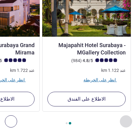
urabaya Grand
Majapahit Hotel Surabaya -
5 نجوم
4 نجوم
Mirama
MGallery Collection
ملاحظة أراء العملاء (رأي ALL)
أراء
ملاحظة أراء العملاء (رأي
4.8/5
)
(984
4.8/5
عند
1.122
km
عند
1.722
km
انظر على الخريطة
انظر على الخريطة
الاطلاع على الفندق
الاطلاع
الصفحة
1
من
2
, منشآتنا الأخرى القريبة 1 :, منشآتنا الأخرى القريبة 2 :, منشآتنا الأخرى القريبة 3 :, منشآتنا الأخرى القريبة 4 :
السابق - منشآتنا الأخرى القريبة
التال