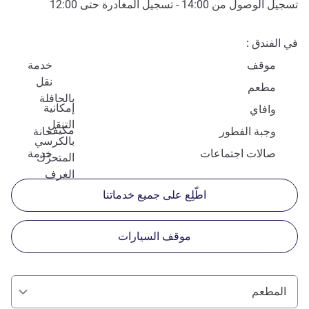
تسجيل الوصول من
14:00
- تسجيل المغادرة حتى
12:00
في الفندق
موقف
خدمة
نقل
مطعم
بالحافلة
إمكانية
وافاي
التنقل
مكيف
وجبة الفطور
حانة
بالكرسي
صالات اجتماعات
خدمة
المتحرّك
الغرف
اطّلِع على جميع خدماتنا
موقف السيارات
المطعم