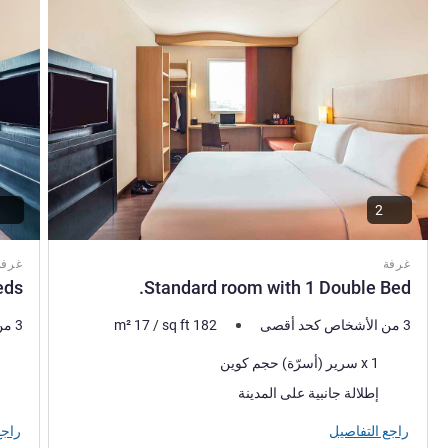
2
غرفة
غرفة
eds
Standard room with 1 Double Bed.
3 من الأشخاص كحد أقصى
182
sq ft
/
17
m²
3 من الأشخاص كحد أقصى
فرش السرير
فرش 
1 x سرير (أسرّة) حجم كوين
المناظر:
المنا
إطلالة جانبية على المدينة
راجع التفاصيل
راجع