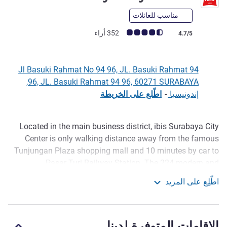
مناسب للعائلات
ملاحظة أراء العملاء (رأي ALL)
352 أراء
4.7/5
Jl Basuki Rahmat No 94 96, JL. Basuki Rahmat 94
96, JL. Basuki Rahmat 94 96, 60271 SURABAYA,
إندونيسيا
-
اطّلع على الخريطة
Located in the main business district, ibis Surabaya City
الوصف
Center is only walking distance away from the famous
Tunjungan Plaza shopping mall and 10 minutes by car to
Pasar Turi Railway Station. The 224 modern and
minimalist rooms feature the new ibis bedd ing, 4 modern
اطّلِع على المزيد
High Tech meeting rooms, a lobby bar and restaurant.
ibis Surabaya City Center
Perfect for business and leisure travelers.
Surabaya is well known as the city of heroes. Many
الإقامات المتوفرة لدينا