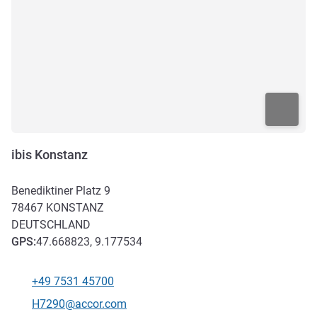
ibis Konstanz
Benediktiner Platz 9
78467
KONSTANZ
DEUTSCHLAND
GPS
:
47.668823, 9.177534
+49 7531 45700
Tel
Kontakt-E-Mail
H7290@accor.com