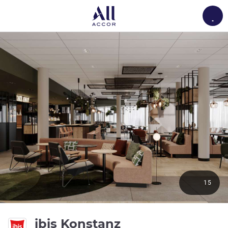
Load
15
3 Sterne
ibis Konstanz