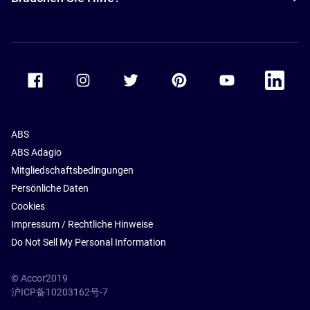
Accor Facebook
Accor Instagram
Accor Twitter
Accor Pinterest
Accor Youtube
Accor Li
ABS
ABS Adagio
Mitgliedschaftsbedingungen
Persönliche Daten
Cookies
Impressum / Rechtliche Hinweise
Do Not Sell My Personal Information
© Accor2019
沪ICP备10203162号-7