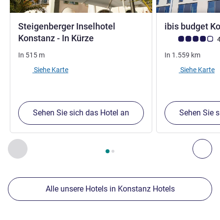
Steigenberger Inselhotel
ibis budget K
5 Sterne
Konstanz - In Kürze
Note Kundenmein
4
In
515
m
In
1.559
km
Siehe Karte
Siehe Karte
Sehen Sie sich das Hotel an
Sehen Sie s
Seite
1
von
2
, Unsere anderen Etablissements in der Nähe 1 :,
Zurück - Unsere anderen Etablissements in der Nähe
Wei
Alle unsere Hotels in Konstanz Hotels