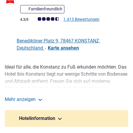
Familienfreundlich
Note Kundenmeinungen (Bewertung ALL)
1.413 Bewertungen
4.3/5
Benediktiner Platz 9, 78467 KONSTANZ,
Deutschland
-
Karte ansehen
Ideal für alle, die Konstanz zu Fuß erkunden möchten: Das
Beschreibung
Hotel ibis Konstanz liegt nur wenige Schritte von Bodensee
und Altstadt entfernt. Freuen Sie sich auf moderne,
blitzsaubere Zimmer, ein Frühstück mit regionalen
Spezialitäten, Waffeln und Honig vom Hoteldach und auf
Mehr anzeigen
eine entspannt-freundliche Atmosphäre. Helle
ibis Konstanz
Tagungsräume, die praktische Tiefgarage und stabiles
WLAN machen unser 3-Sterne-Hotel am Bodensee in Top-
Hotelinformation
Lage zur smarten Wahl für Städtereisen, Wochenendtrips
und Meetings bis 30 Personen.