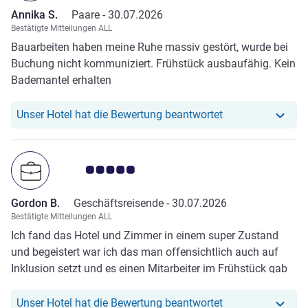
Annika S.
Paare -
30.07.2026
Bestätigte Mitteilungen ALL
Bauarbeiten haben meine Ruhe massiv gestört, wurde bei
Buchung nicht kommuniziert. Frühstück ausbaufähig. Kein
Bademantel erhalten
Unser Hotel hat r
Unser Hotel hat die Bewertung beantwortet
Note Kundenmeinungen 5.0/5
Gordon B.
Geschäftsreisende -
30.07.2026
Bestätigte Mitteilungen ALL
Ich fand das Hotel und Zimmer in einem super Zustand
und begeistert war ich das man offensichtlich auch auf
Inklusion setzt und es einen Mitarbeiter im Frühstück gab
der leider eingeschränkter wie die meisten von uns Leben
muss aber eine Chance hat dort zu arbeiten und seine
Unser Hotel hat r
Unser Hotel hat die Bewertung beantwortet