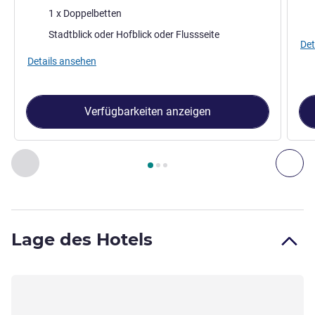
Bettwäsche
1 x Doppelbetten
Aus
Aussicht:
Stadtblick oder Hofblick oder Flussseite
Det
Details ansehen
Verfügbarkeiten anzeigen
Seite
1
von
3
, Zimmer 1 : Standard Zimmer mit 1 Doppelbett 
Zurück - Zimmer
Wei
Lage des Hotels