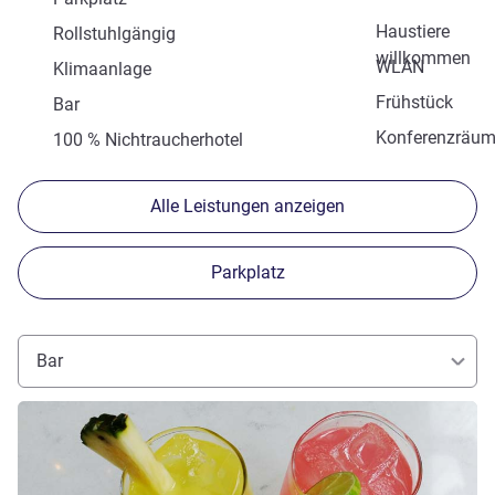
Haustiere
Rollstuhlgängig
willkommen
WLAN
Klimaanlage
Frühstück
Bar
Konferenzräu
100 % Nichtraucherhotel
Alle Leistungen anzeigen
Parkplatz
Bar
Details ansehen