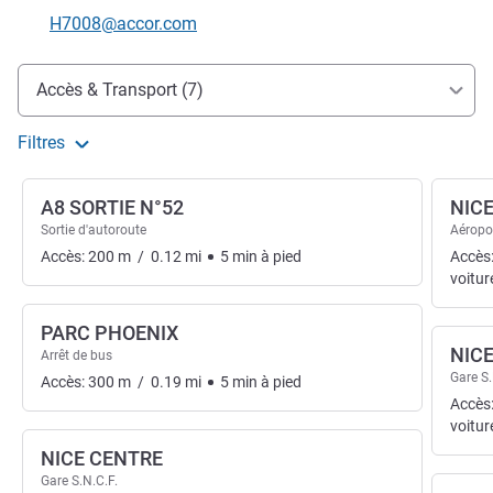
Email de contact
H7008@accor.com
Accès et transports
Accès & Transport (7)
Filtres
A8 SORTIE N°52
NICE
Sortie d'autoroute
Aéropo
Accès:
200
m
/
0.12
mi
5
min
à pied
Accès
voitur
PARC PHOENIX
NIC
Arrêt de bus
Gare S.
Accès:
300
m
/
0.19
mi
5
min
à pied
Accès
voitur
NICE CENTRE
Gare S.N.C.F.