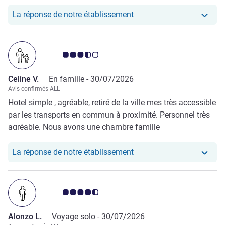
déjeuner très bien même s'il serait appréciable de proposer
du pain sans gluten
Notre hôtel a repondu au 
La réponse de notre établissement
Note Avis clients 3.5/5
Celine V.
En famille -
30/07/2026
Avis confirmés ALL
Hotel simple , agréable, retiré de la ville mes très accessible
par les transports en commun à proximité. Personnel très
agréable. Nous avons une chambre famille
communiquante, un plus avec adolescent.
Notre hôtel a repondu au 
La réponse de notre établissement
Note Avis clients 4.5/5
Alonzo L.
Voyage solo -
30/07/2026