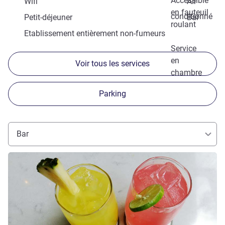
Accessible
Wifi
Air
en fauteuil
conditionné
Petit-déjeuner
Bar
roulant
Etablissement entièrement non-fumeurs
Service
en
Voir tous les services
chambre
Parking
Bar
Voir les détails