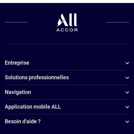
animaux de
Nice
compagnie à
Hôtels
Nice
4 étoiles à
Hôtels pour
Nice
les petits
Appart'hôtels
budgets à
à Nice
Entreprise
Nice
Hôtels
Solutions professionnelles
adaptés aux
familles à
Navigation
Nice
Application mobile ALL
Hôtels avec
parking à
Besoin d'aide ?
Nice