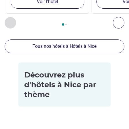
Voir l'hôtel
Voi
Page
1
sur
2
, Nos autres établissements à proximité 1 :, Nos 
Précédent - Nos autres établissements à proximité
Sui
Tous nos hôtels à Hôtels à Nice
Découvrez plus
d'hôtels à Nice par
thème
Hôtels
Hôtels
acceptant les
d’affaires à