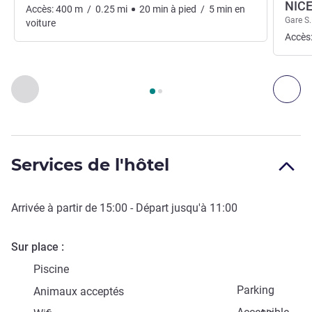
NIC
Accès:
400
m
/
0.25
mi
20
min
à pied
/
5
min
en
Gare S.
voiture
Accès
Page
1
sur
2
, Accès & Transport 1 :, Accès & Transport 2 :
Précédent - Accès & Transport
Sui
Services de l'hôtel
Arrivée à partir de
15:00
- Départ jusqu'à
11:00
Sur place
Piscine
Parking
Animaux acceptés