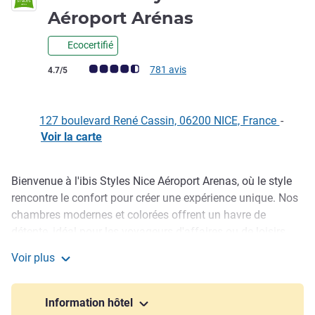
3 étoiles
Aéroport Arénas
Ecocertifié
Note Avis clients (Note ALL)
781 avis
4.7/5
127 boulevard René Cassin, 06200 NICE, France
-
Voir la carte
Bienvenue à l'ibis Styles Nice Aéroport Arenas, où le style
Description
rencontre le confort pour créer une expérience unique. Nos
chambres modernes et colorées offrent un havre de
détente, idéal pour les voyageurs d'affaires ou de loisirs.
Commencez la journée avec notre petit-déjeuner inclus,
Voir plus
savourez des instants de convivialité dans notre espace
Hotel Ibis Styles Nice Aéroport Arénas
lounge et restez connecté grâce à notre accès Wi-Fi gratuit.
Situé à proximité de l'aéroport Nice Côte d'Azur et du Palais
Information hôtel