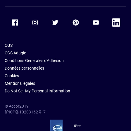
Hôtels avec
piscine à
Nice
Accor Facebook
Accor Instagram
Accor Twitter
Accor Pinterest
Accor Youtube
Accor Li
CGS
CGS Adagio
Conditions Générales d'Adhésion
Données personnelles
Cookies
Mentions légales
Do Not Sell My Personal Information
© Accor2019
沪ICP备10203162号-7
SSL Secure – globalSign