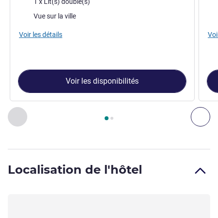
1 x Lit(s) double(s)
Vues :
Vue
Vue sur la ville
Voir les détails
Voi
Voir les disponibilités
Page
1
sur
2
, Chambre 1 : Chambre standard avec 1 lit double
Précédent - Chambre
Sui
Localisation de l'hôtel