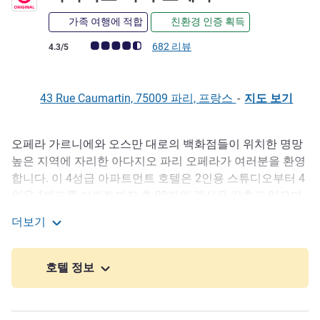
가족 여행에 적합
친환경 인증 획득
고객 평점 (ALL 평가)
682 리뷰
4.3/5
43 Rue Caumartin, 75009 파리, 프랑스
-
지도 보기
오페라 가르니에와 오스만 대로의 백화점들이 위치한 명망
호텔설명
높은 지역에 자리한 아다지오 파리 오페라가 여러분을 환영
합니다. 이 4성급 아파트먼트 호텔은 2인용 스튜디오부터 4
인용 1베드룸 아파트까지 총 99개의 객실을 갖추고 있으며,
모든 객실에는 에어컨*이 완비되어 있고 필요한 시설이 모
더보기
두 갖춰져 있습니다: 주방, 욕실, 해외 TV 채널 및 WIFI. *여름
아다지오 파리 오페라
철에는 필요에 따라 에어컨을 이용할 수 있습니다.
호텔 정보
아파트먼트 호텔 아다지오 파리 오페라는 파리 9구에 이상
적으로 위치해 있으며, 오페라 가르니에, 백화점 및 지하철
역에서 도보로 몇 분 거리에 있습니다. 주방이 갖춰진 현대