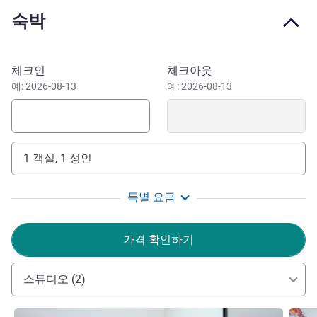
적인 스튜디오 및 아파트, 무료 WIFI, 피트니스 센터, 24시간
숙박
운영되는 프런트 데스크, 인근 주차장. 도시 여행, 출장 또는
가족 숙박에 완벽하며, 몽마르트르, 박물관, 오스만 거리 등
주요 명소까지 빠르게 접근할 수 있습니다.
이 호텔 예약하기
체크인
체크아웃
오페라에서 바라보는 파리: 오스만 양식의 건축물, 고급 부
예: 2026-08-13
예: 2026-08-13
티크, 박물관, 그리고 전형적인 카페들. 몽마르트르, 루브르,
샹젤리제 및 활기찬 지역들을 지하철로 편리하게 탐험하세
요.
1 객실, 1 성인
특별 요금
가격 확인하기
스튜디오 (2)
세부 정보 보기
세부 