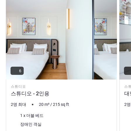
6
스튜디오
스
스튜디오 - 2인용
대
2명 최대
20
m²
/
215
sq ft
2명
침구
침
1 x 더블 베드
전망
장애인 객실