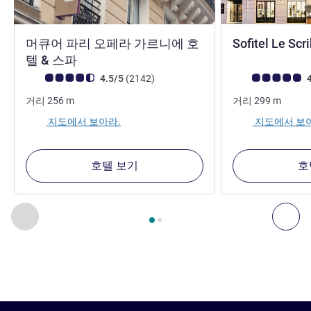
머큐어 파리 오페라 가르니에 호
Sofitel Le Scr
4성
텔 & 스파
고객 평점 (ALL 평가)
리뷰
고객 평점 (ALL 평
4.5/5
(2142
)
4
거리
256
m
거리
299
m
지도에서 보아라.
지도에서 보
호텔 보기
호
2
/
1
페이지
, 주변에 있는 다른 시설 1 :, 주변에 있는 다른 시설 2 
이전 - 주변에 있는 다른 시설
다음