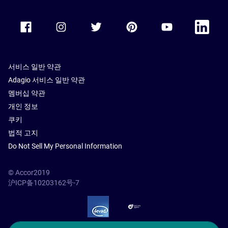
Accor Facebook
Accor Instagram
Accor Twitter
Accor Pinterest
Accor Youtube
Accor Li
서비스 일반 약관
Adagio 서비스 일반 약관
멤버십 약관
개인 정보
쿠키
법적 고지
Do Not Sell My Personal Information
© Accor2019
沪ICP备10203162号-7
SSL Secure – globalSign