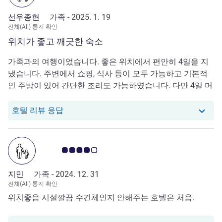
선우종현
가족 -
2025. 1. 19
전체(All) 통지 확인
위치가 좋고 깨긋한 숙소
가족과의 여행이었습니다. 좋은 위치에서 편안히 4일을 지
냈습니다. 주변에서 쇼핑, 식사 등이 모두 가능하고 기본적
인 주방이 있어 간단한 조리도 가능하였습니다. 다만 4일 머
무르는 동안 room cleaning을 안해주는 것은 개선이 필요한
듯합니다. 최소한 음식물 쓰레기와 수건등 이라도 수거, 교
당 호텔에서는 선우종현로부터의 리뷰에 응
호텔 리뷰 응답
황하는 것이 필요한 것같습니다.
고객 평점 4.0/5
지민
가족 -
2024. 12. 31
전체(All) 통지 확인
위치좋음 시설깔끔 수건체인지 안해주는 호텔은 처음.