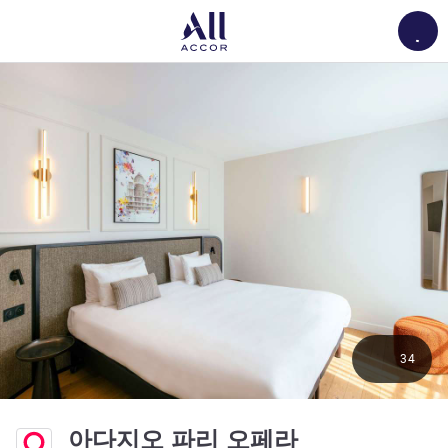
Load
34
4성
아다지오 파리 오페라