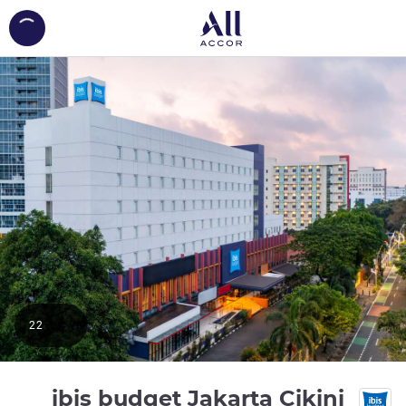
ing...
22
2 نجمة
ibis budget Jakarta Cikini