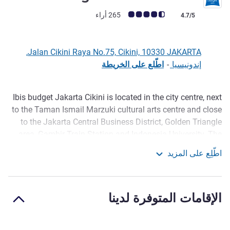
ملاحظة أراء العملاء (رأي ALL)
265 أراء
4.7/5
Jalan Cikini Raya No.75, Cikini, 10330 JAKARTA,
إندونيسيا
-
اطّلع على الخريطة
Ibis budget Jakarta Cikini is located in the city centre, next
الوصف
to the Taman Ismail Marzuki cultural arts centre and close
to the Jakarta Central Business District, Golden Triangle
area, Gambir Train Station and Indonesia University. The
150 rooms feature the new ibis bedding with a choice of
اطّلِع على المزيد
either one queen bed or a queen and a single. Ibis budget
ibis budget Jakarta Cikini
Jakarta Cikini offers great value accommodation in a
colorful and contemporary style.
الإقامات المتوفرة لدينا
Ibis Budget Jakarta Cikini located near Taman Ismail
Marzuki, Easy access by public transportation of inter-city
railway station and public buses to explore surrounding