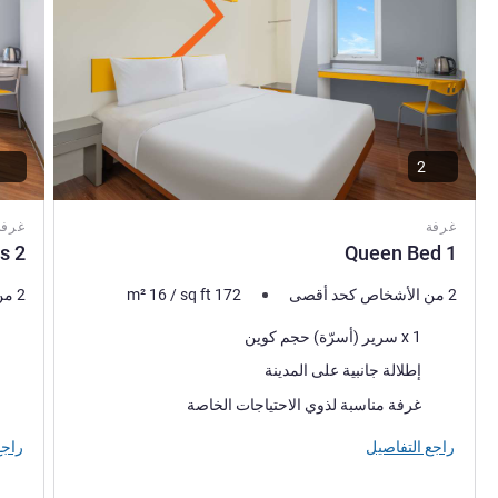
2
غرفة
غرفة
2 Single Beds
1 Queen Bed
2 من الأشخاص كحد أقصى
172
sq ft
/
16
m²
2 من الأشخاص كحد أقصى
فرش السرير
فرش 
1 x سرير (أسرّة) حجم كوين
المناظر:
المنا
إطلالة جانبية على المدينة
غرفة مناسبة لذوي الاحتياجات الخاصة
راجع التفاصيل
راجع