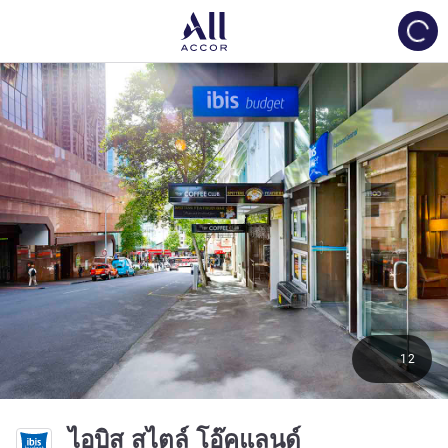
Load
12
3 ดาว
ไอบิส สไตล์ โอ๊คแลนด์