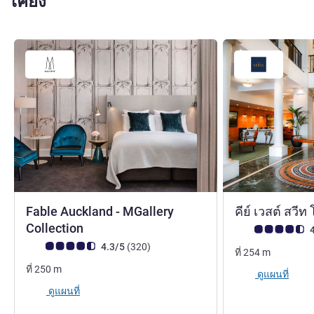
เคียง
Fable Auckland - MGallery
คีย์ เวสต์ สวี
5 ดาว
Collection
คะแนนความคิดเห็
4
คะแนนความคิดเห็นจากแขก (เรทติ้งบน ALL)
รีวิว รายการ
4.3/5
(320
)
ที่
254
m
ที่
250
m
ดูแผนที่
ดูแผนที่