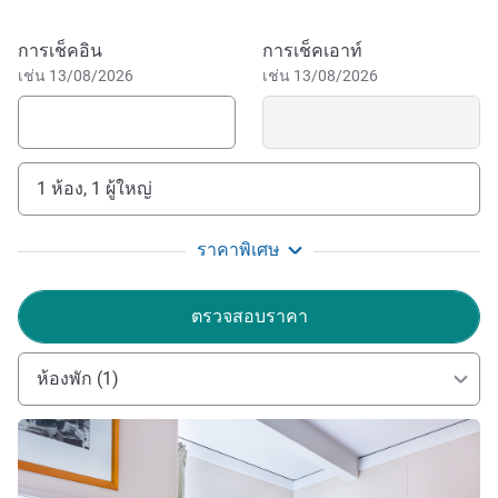
ใจกลางเมืองโอ๊คแลนด์ สามารถเดินไปยังท่าเรือ Viaduct ซึ่ง
เป็นเมืองแห่งการเล่นเรือใบที่เต็มไปด้วยความมีชีวิตชีวาได้
จองโรงแรมนี้
การเช็คอิน
การเช็คเอาท์
สะดวก หรือเดินเล่นจากโรงแรมเพื่อสัมผัสกับร้านอาหารและ
เช่น 13/08/2026
เช่น 13/08/2026
บาร์ชั้นดีบริเวณรอบๆ ท่าเรือ Viaduct หรือชมนิทรรศการที่
พิพิธภัณฑ์ New Zealand's Maritime คุณสามารถขับรถใน
ช่วงสั้นๆ เพื่อไปเที่ยวสนุกกับครอบครัวที่สวนสัตว์โอ๊คแลนด์
และ Kelly Tarlton's Aquarium รวมถึงชมคอนเสิร์ตที่ Vector
1 ห้อง, 1 ผู้ใหญ่
Arena และชมวิวเมืองน่าตื่นตาที่ SkyTower อันโดดเด่นของ
เมือง
ราคาพิเศษ
Discover the exciting dining, nightlife, and attractions
Auckland is known for from your home base at the ibis
ตรวจสอบราคา
Budget Auckland Central Hotel.
Come and discover the best of Auckland from the ibis
ห้องพัก (1)
Budget Auckland Central Hotel!
ดูรายละเอียด
Blair Morten ฝ่ายบริหารโรงแรม