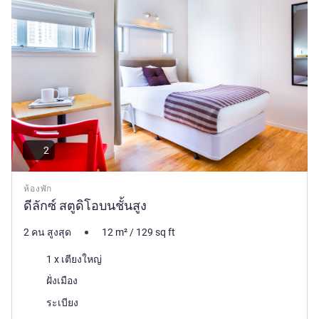
2
ห้องพัก
ดีลักซ์ สตูดิโอบนชั้นสูง
2 คน สูงสุด
12
m²
/
129
sq ft
เครื่องนอน
1 x เตียงใหญ่
วิว:
ฝั่งเมือง
โรงแรมที่มีห้องพักมากที่สุด:
ระเบียง