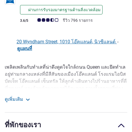
ผ่านการรับรองมาตรฐานด้านสิ่งแวดล้อม
คะแนนความคิดเห็นจากแขก (เรทติ้งบน ALL)
รีวิว 796 รายการ
3.6/5
20 Wyndham Street, 1010 โอ๊คแลนด์, นิวซีแลนด์
-
ดูแผนที่
เพลิดเพลินกับทำเลที่น่าดึงดูดใจใกล้ถนน Queen และยึดทำเล
รายละเอียด
อยู่ท่ามกลางแหล่งที่มีสีสันของเมืองโอ๊คแลนด์ โรงแรมไอบิส
บัดเจ็ท โอ๊คแลนด์ เซ็นทรัล ให้ลูกค้าเดินทางไปร้านอาหารที่ดี
ที่สุด บาร์ และร้านค้ามากมายได้สะดวก รวมทั้งสถานที่ท่อง
เที่ยว เช่น SkyCity Entertain ment, Casino complex, ท่าเรือ
ดูเพิ่มเติม
Viaduct และย่าน Britomart เรามีห้องพักที่สะดวกสบาย 144
ไอบิส สไตล์ โอ๊คแลนด์
ห้อง พร้อมระเบียงและบางห้องมีครัวขนาดเล็ก เพื่อมอบความ
สะดวกสบายในขนาดกระทัดรัดให้กับคุณ
ที่พักของเรา
ไอบิส สไตล์ โอ๊คแลนด์ ตั้งอยู่ในทำเลที่สะดวกสบายใน