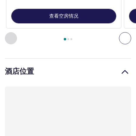
查看空房情况
第
1
页，共
3
页
, 客房 1 : 标准房，配备 1 张大床 , 客房 2 :
上一个 - 客房
下一
酒店位置