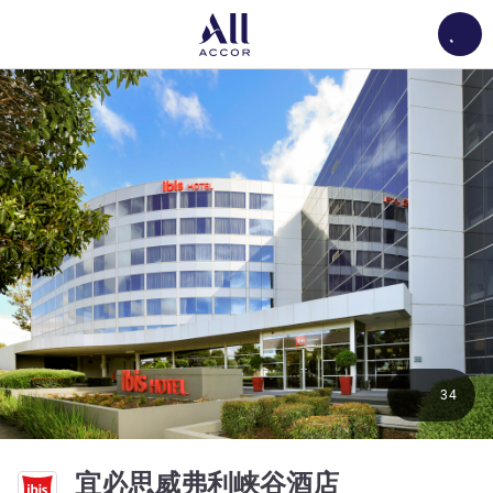
Load
34
3.5 星
宜必思威弗利峡谷酒店