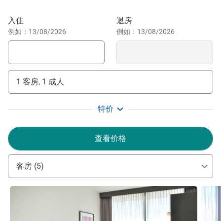
this convenient Melbourne hotel can access the city by car
or by train, and are just 45 minutes from Melbourne Airport.
预订此酒店
入住
退房
For guests looking to explore Melbourne's lush surrounds,
例如：13/08/2026
例如：13/08/2026
the beautiful Dandenong Ranges are 20 minutes from the
hotel, while the Yarra Valley wine region is less than an
hour away, where guests can sample the best local wines.
1 客房, 1 成人
宜必思墨尔本格林威福利酒店距墨尔本中央商务区不到半小
时路程，客人前往墨尔本及那里的诸多餐饮和娱乐场所相当
方便。这家时尚的墨尔本酒店还靠近壮观的雅拉谷和丹德农
特价
山脉。
查看价格
感谢您选择入住宜必思墨尔本格林威福利酒店！期待您的
光临！
客房 (5)
Kelum Gintotage 酒店管理
请参阅详情
请参