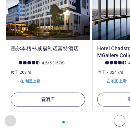
4 星
墨尔本格林威福利诺富特酒店
Hotel Chadst
MGallery Coll
客户意见评级 (ALL 评级)
评论
客户意见评级 (ALL
4.5/5
(1678
)
4
位于
209
m
位于
7.324
km
在地图上看
在地图上看
看酒店
第
1
页，共
2
页
, 我们在附近的其他酒店 1 :, 我们在附近的其他酒
上一个 - 我们在附近的其他酒店
下