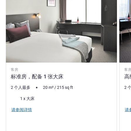
客房
客
标准房，配备 1 张大床
高
2 个人最多
20
m²
/
215
sq ft
2 
床上用品
床
1 x 大床
请参阅详情
请