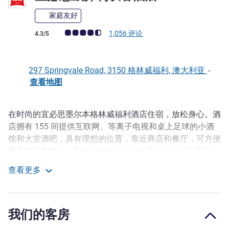
家庭友好
客户意见评级 (ALL 评级)
1,056 评论
4.3/5
297 Springvale Road, 3150 格林威福利, 澳大利亚
-
查看地图
在时尚的宜必思墨尔本格林威福利酒店住宿，放松身心。酒
描述
店拥有 155 间提供互联网、等离子电视和桌上足球的小酒
馆和大堂酒吧，具有理想的位置，靠近商店和餐厅，可方便
乘车前往市中心、Dandenong Ranges 和 Yarra 山谷进行一
日游。会议中心提供现代化的会议室，自然采光、投影仪和
查看更多
屏幕。提供客人洗衣服务以及干洗服务和洗衣服务。
宜必思威弗利峡谷酒店
Situated 25 minutes east of Melbourne CBD, ibis
Melbourne Glen Waverley provides a superb base for
我们的客房
exploration of the city and its surrounds. Guests staying at