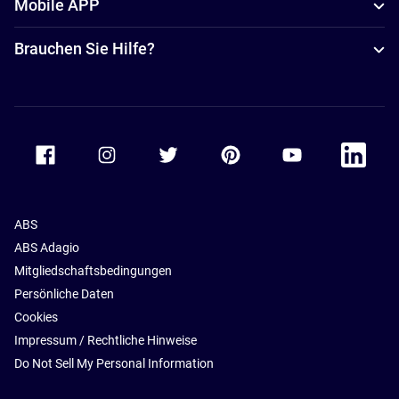
Mobile APP
Brauchen Sie Hilfe?
Accor Facebook
Accor Instagram
Accor Twitter
Accor Pinterest
Accor Youtube
Accor Li
ABS
ABS Adagio
Mitgliedschaftsbedingungen
Persönliche Daten
Cookies
Impressum / Rechtliche Hinweise
Do Not Sell My Personal Information