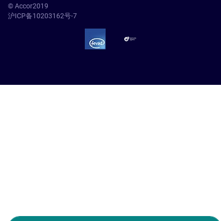
© Accor2019
沪ICP备10203162号-7
SSL Secure – globalSign