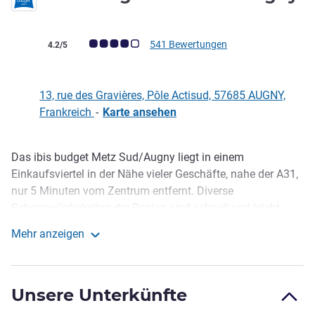
Note Kundenmeinungen (Bewertung ALL)
541 Bewertungen
4.2/5
13, rue des Gravières, Pôle Actisud, 57685 AUGNY,
Frankreich
-
Karte ansehen
Das ibis budget Metz Sud/Augny liegt in einem
Beschreibung
Einkaufsviertel in der Nähe vieler Geschäfte, nahe der A31,
nur 5 Minuten vom Zentrum entfernt. Diverse
Sehenswürdigkeiten der Region sind schnell und leicht
erreichbar. Das Economy-Hotel verfügt über 67 Zimmer
Mehr anzeigen
(verschiedener Kategorien) mit Klimaanlage für 1-4
Ibis budget Metz Sud Augny
Personen. Es bietet eine jederzeit zugängliche
Außenterrasse mit Tischen, Stühlen und Bänken,
Unsere Unterkünfte
kostenloses WIFI und einen großen, sicheren, kostenlosen
Parkplatz. Das Hotel ist rund um die Uhr geöffnet.