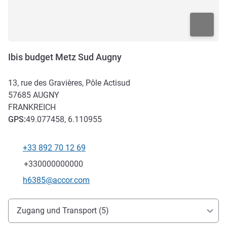
Ibis budget Metz Sud Augny
13, rue des Gravières, Pôle Actisud
57685
AUGNY
FRANKREICH
GPS
:
49.077458, 6.110955
+33 892 70 12 69
Tel
Fax
+330000000000
Kontakt-E-Mail
h6385@accor.com
Erreichbarkeit und Anbindung
Zugang und Transport (5)