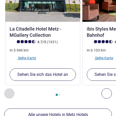
La Citadelle Hotel Metz -
ibis Styles M
4 Sterne
3 Ste
MGallery Collection
Bahnhof
Note Kundenmeinungen (Bewertung ALL)
Bewertungen
Note Kundenmein
4.7/5
(1931
)
4
In
5.946
km
In
6.103
km
Siehe Karte
Siehe Karte
Sehen Sie sich das Hotel an
Sehen Sie s
Seite
1
von
2
, Unsere anderen Etablissements in der Nähe 1 :,
Zurück - Unsere anderen Etablissements in der Nähe
Wei
Alle unsere Hotels in Metz Hotels