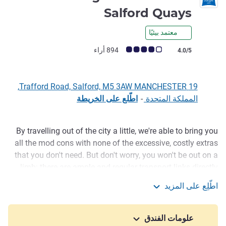
2 نجمة
Salford Quays
معتمد بيئيًا
ملاحظة أراء العملاء (رأي ALL)
894 أراء
4.0/5
19 Trafford Road, Salford, M5 3AW MANCHESTER,
المملكة المتحدة
-
اطّلع على الخريطة
By travelling out of the city a little, we're able to bring you
الوصف
all the mod cons with none of the excessive, costly extras
that you don't need. But don't worry, you won't be out on a
limb: there are ample and regular transport links directly
into the city (Salford Quays metro stop is a mere four-
اطّلِع على المزيد
minute walk from our door), so that you can enjoy the best
ibis budget Manchester Salford Quays
of Manchester's vibrant city centre at prices that suit your
pocket.
علومات الفندق