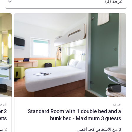
غرفة (3)
راجع التفاصيل
راجع ال
4
غرفة
غرفة
r 2
Standard Room with 1 double bed and a
sts
bunk bed - Maximum 3 guests
3 من الأشخاص كحد أقصى
2 من الأشخاص كحد أقصى