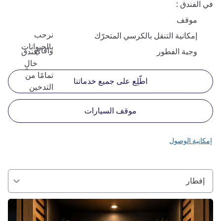
في الفندق
موقف
نرحب
إمكانية التنقل بالكرسي المتحرّك
بالحيوانات
وافاي
وجبة الفطور
فندق
خالٍ
تمامًا من
اطّلِع على جميع خدماتنا
التدخين
موقف السيارات
إمكانية الوصول
إفطار
راجع التفاصيل