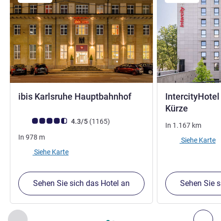
3 Sterne
ibis Karlsruhe Hauptbahnhof
IntercityHotel
4 Stern
Kürze
Note Kundenmeinungen (Bewertung ALL)
Bewertungen
4.3/5
(1165
)
In
1.167
km
In
978
m
Siehe Karte
Siehe Karte
Sehen Sie sich das Hotel an
Sehen Sie s
Seite
1
von
2
, Unsere anderen Etablissements in der Nähe 1 :,
Zurück - Unsere anderen Etablissements in der Nähe
Wei