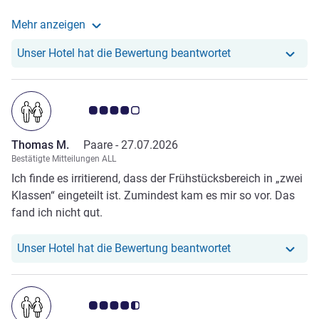
familienfreundlich und hat eine hervorragende Lage.
Mehr anzeigen
Lediglich ein kurzes Durcheinander beim hinzubuchen
Weitere Informationen zur Bewertung von Svenja G. a
eines Frühstücks war mit größerem Aufwand verbunden,
Unser Hotel hat r
Unser Hotel hat die Bewertung beantwortet
wurde aber absolut serviceorientiert und kundenfreundlich
geregelt. Wir kommen bei unserer nächsten Reise nach
Karlsruhe auf jeden Fall wieder.
Note Kundenmeinungen 4.0/5
Thomas M.
Paare -
27.07.2026
Bestätigte Mitteilungen ALL
Ich finde es irritierend, dass der Frühstücksbereich in „zwei
Klassen“ eingeteilt ist. Zumindest kam es mir so vor. Das
fand ich nicht gut.
Unser Hotel hat 
Unser Hotel hat die Bewertung beantwortet
Note Kundenmeinungen 4.5/5