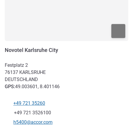
Novotel Karlsruhe City
Festplatz 2
76137
KARLSRUHE
DEUTSCHLAND
GPS
:
49.003601, 8.401146
+49 721 35260
Tel
Fax
+49 721 3526100
Kontakt-E-Mail
h5400@accor.com