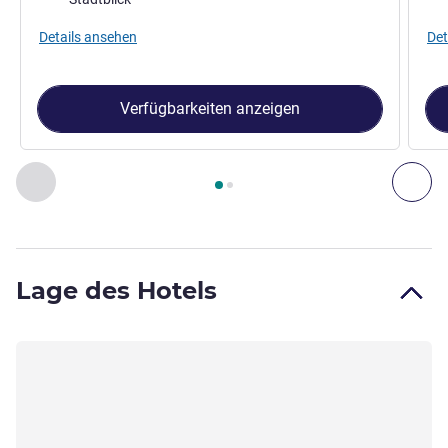
Details ansehen
Det
Verfügbarkeiten anzeigen
Seite
1
von
2
, Zimmer 1 : Standard Zimmer mit 1 Queen-Size 
Zurück - Zimmer
Wei
Lage des Hotels