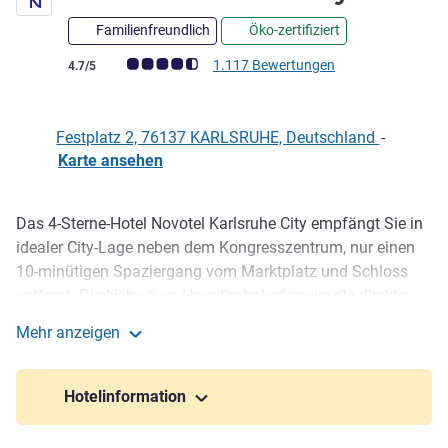
Familienfreundlich
Öko-zertifiziert
Note Kundenmeinungen (Bewertung ALL)
1.117 Bewertungen
4.7/5
Festplatz 2, 76137 KARLSRUHE, Deutschland
-
Karte ansehen
Das 4-Sterne-Hotel Novotel Karlsruhe City empfängt Sie in
Beschreibung
idealer City-Lage neben dem Kongresszentrum, nur einen
10-minütigen Spaziergang vom Marktplatz und Schloss
entfernt. Die Nähe zum Hauptbahnhof sowie die direkte
Anbindung an die neue U-Bahn garantieren perfekte
Mehr anzeigen
Erreichbarkeit mit allen Verkehrsmitteln und in nur 15
Novotel Karlsruhe City
Autominuten sind Sie an der Neuen Messe in Rheinstetten.
Dank kostenlosem Wi-Fi und Arbeitsplatz im Zimmer fällt
Hotelinformation
die Vorbereitung Ihrer Konferenz nicht schwer.