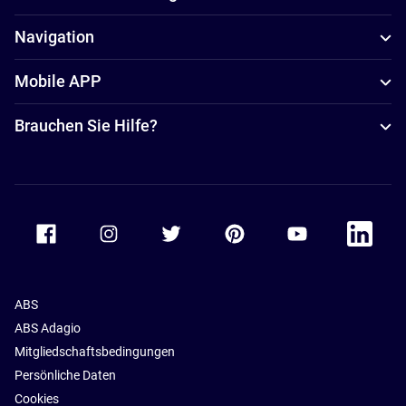
Navigation
Mobile APP
Brauchen Sie Hilfe?
Accor Facebook
Accor Instagram
Accor Twitter
Accor Pinterest
Accor Youtube
Accor Li
ABS
ABS Adagio
Mitgliedschaftsbedingungen
Persönliche Daten
Cookies